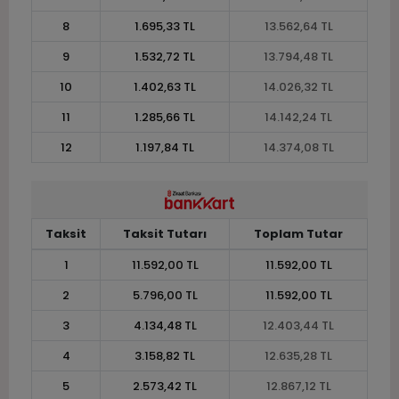
8
1.695,33 TL
13.562,64 TL
9
1.532,72 TL
13.794,48 TL
10
1.402,63 TL
14.026,32 TL
11
1.285,66 TL
14.142,24 TL
12
1.197,84 TL
14.374,08 TL
Taksit
Taksit Tutarı
Toplam Tutar
1
11.592,00 TL
11.592,00 TL
2
5.796,00 TL
11.592,00 TL
3
4.134,48 TL
12.403,44 TL
4
3.158,82 TL
12.635,28 TL
5
2.573,42 TL
12.867,12 TL