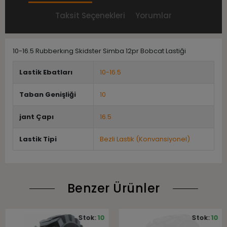
Taksit Seçenekleri
Yorumlar
10-16.5 Rubberkıng Skidster Simba 12pr Bobcat Lastiği
Lastik Ebatları
10-16.5
Taban Genişliği
10
jant Çapı
16.5
Lastik Tipi
Bezli Lastik (Konvansiyonel)
Benzer Ürünler
Stok:
10
Stok:
10