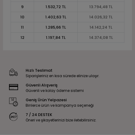
9
1.532,72 TL
13.794,48 TL
10
1.402,63 TL
14.026,32 TL
11
1.285,66 TL
14.142,24 TL
12
1.197,84 TL
14.374,08 TL
Hızlı Teslimat
Siparişleriniz en kısa sürede elinize ulaşır.
Güvenli Alışveriş
Güvenli ve kolay ödeme sistemi
Geniş Ürün Yelpazesi
Binlerce ürün ve kampanya seçeneği
7 / 24 DESTEK
Öneri ve şikayetlerinizi bize iletebilirsiniz.