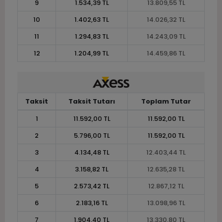
9
1.534,39 TL
13.809,55 TL
10
1.402,63 TL
14.026,32 TL
11
1.294,83 TL
14.243,09 TL
12
1.204,99 TL
14.459,86 TL
Taksit
Taksit Tutarı
Toplam Tutar
1
11.592,00 TL
11.592,00 TL
2
5.796,00 TL
11.592,00 TL
3
4.134,48 TL
12.403,44 TL
4
3.158,82 TL
12.635,28 TL
5
2.573,42 TL
12.867,12 TL
6
2.183,16 TL
13.098,96 TL
7
1.904,40 TL
13.330,80 TL