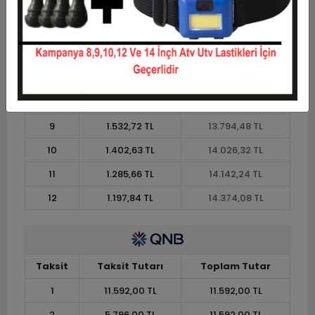
4
3.158,82 TL
12.635,28 TL
5
2.573,42 TL
12.867,12 TL
6
2.183,16 TL
13.098,96 TL
7
1.904,40 TL
13.330,80 TL
8
1.695,33 TL
13.562,64 TL
9
1.532,72 TL
13.794,48 TL
10
1.402,63 TL
14.026,32 TL
11
1.285,66 TL
14.142,24 TL
12
1.197,84 TL
14.374,08 TL
Taksit
Taksit Tutarı
Toplam Tutar
1
11.592,00 TL
11.592,00 TL
2
5.796,00 TL
11.592,00 TL