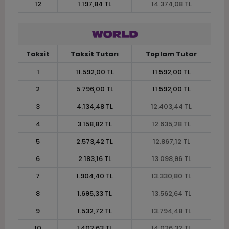
12
1.197,84 TL
14.374,08 TL
Taksit
Taksit Tutarı
Toplam Tutar
1
11.592,00 TL
11.592,00 TL
2
5.796,00 TL
11.592,00 TL
3
4.134,48 TL
12.403,44 TL
4
3.158,82 TL
12.635,28 TL
5
2.573,42 TL
12.867,12 TL
6
2.183,16 TL
13.098,96 TL
7
1.904,40 TL
13.330,80 TL
8
1.695,33 TL
13.562,64 TL
9
1.532,72 TL
13.794,48 TL
10
1.402,63 TL
14.026,32 TL