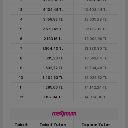
3
4.134,48 TL
12.403,44 TL
4
3.158,82 TL
12.635,28 TL
5
2.573,42 TL
12.867,12 TL
6
2.183,16 TL
13.098,96 TL
7
1.904,40 TL
13.330,80 TL
8
1.695,33 TL
13.562,64 TL
9
1.532,72 TL
13.794,48 TL
10
1.402,63 TL
14.026,32 TL
11
1.285,66 TL
14.142,24 TL
12
1.197,84 TL
14.374,08 TL
Taksit
Taksit Tutarı
Toplam Tutar