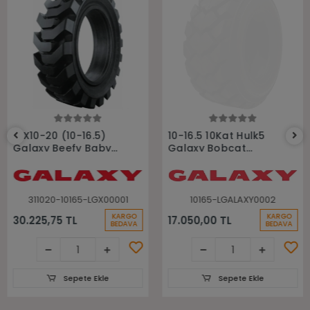
Sepete Ekle
Sepete Ekle
31X10-20 (10-16.5)
10-16.5 10Kat Hulk5
Galaxy Beefy Baby
Galaxy Bobcat
Segmanlı Dolgu Sol
Lastiği
Bobcat Lastiği
311020-10165-LGX00001
10165-LGALAXY0002
KARGO
KARGO
30.225,75 TL
17.050,00 TL
BEDAVA
BEDAVA
Sepete Ekle
Sepete Ekle