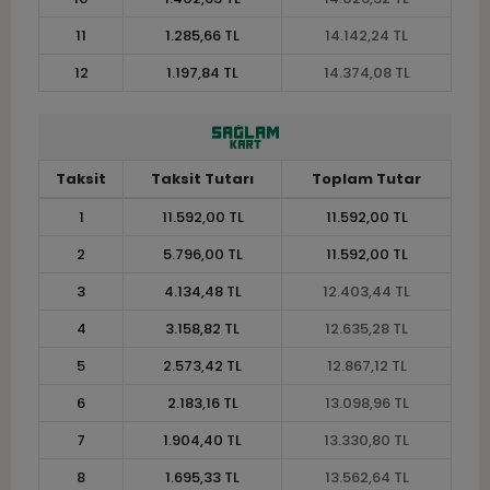
11
1.285,66 TL
14.142,24 TL
12
1.197,84 TL
14.374,08 TL
Taksit
Taksit Tutarı
Toplam Tutar
1
11.592,00 TL
11.592,00 TL
2
5.796,00 TL
11.592,00 TL
3
4.134,48 TL
12.403,44 TL
4
3.158,82 TL
12.635,28 TL
5
2.573,42 TL
12.867,12 TL
6
2.183,16 TL
13.098,96 TL
7
1.904,40 TL
13.330,80 TL
8
1.695,33 TL
13.562,64 TL