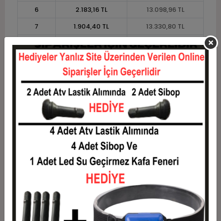
6
2.183,16 TL
13.098,96 TL
7
1.904,40 TL
13.330,80 TL
8
1.695,33 TL
13.562,64 TL
9
1.532,72 TL
13.794,48 TL
10
1.402,63 TL
14.026,32 TL
11
1.285,66 TL
14.142,24 TL
12
1.197,84 TL
14.374,08 TL
Taksit
Taksit Tutarı
Toplam Tutar
1
11.592,00 TL
11.592,00 TL
2
5.796,00 TL
11.592,00 TL
3
4.134,48 TL
12.403,44 TL