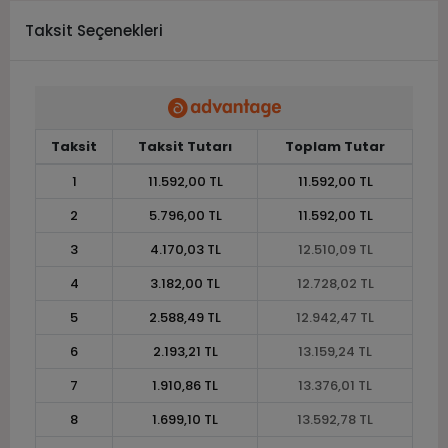
Taksit Seçenekleri
Taksit
Taksit Tutarı
Toplam Tutar
1
11.592,00 TL
11.592,00 TL
2
5.796,00 TL
11.592,00 TL
3
4.170,03 TL
12.510,09 TL
4
3.182,00 TL
12.728,02 TL
5
2.588,49 TL
12.942,47 TL
6
2.193,21 TL
13.159,24 TL
7
1.910,86 TL
13.376,01 TL
8
1.699,10 TL
13.592,78 TL