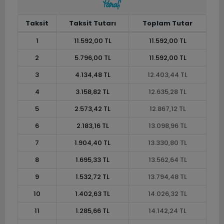
Taksit
Taksit Tutarı
Toplam Tutar
1
11.592,00 TL
11.592,00 TL
2
5.796,00 TL
11.592,00 TL
3
4.134,48 TL
12.403,44 TL
4
3.158,82 TL
12.635,28 TL
5
2.573,42 TL
12.867,12 TL
6
2.183,16 TL
13.098,96 TL
7
1.904,40 TL
13.330,80 TL
8
1.695,33 TL
13.562,64 TL
9
1.532,72 TL
13.794,48 TL
10
1.402,63 TL
14.026,32 TL
11
1.285,66 TL
14.142,24 TL