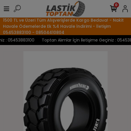
0
1500 TL ve Üzeri Tüm Alışverişlerde Kargo Bedava! - Nakit
Havale Ödemelerde Ek %4 Havale İndirimi - İletişim
05453883100 - 08504410804
z : 05453883100
Toptan Alımlar İçin İletişime Geçiniz : 0545388