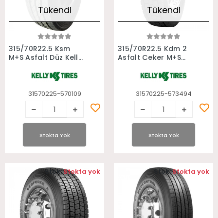
Tükendi
Tükendi
Stokta Yok
Stokta Yok
315/70R22.5 Ksm
315/70R22.5 Kdm 2
M+S Asfalt Düz Kelly
Asfalt Çeker M+S
Otobüs Lastiği
Kelly Otobüs Lastiği
31570225-570109
31570225-573494
Stokta Yok
Stokta Yok
Stok:
Stokta yok
Stok:
Stokta yok