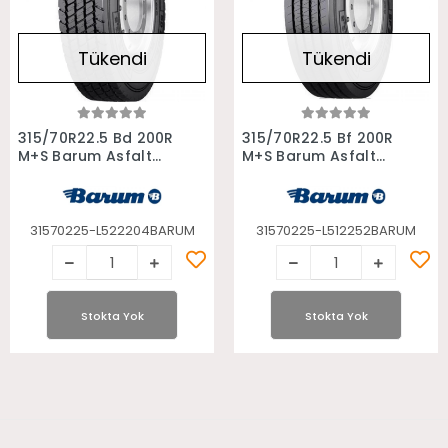
Tükendi
Tükendi
Stokta Yok
Stokta Yok
315/70R22.5 Bd 200R
315/70R22.5 Bf 200R
M+S Barum Asfalt
M+S Barum Asfalt
Çeker Otobüs Lastiği
Düz Otobüs Lastiği
31570225-L522204BARUM
31570225-L512252BARUM
Stokta Yok
Stokta Yok