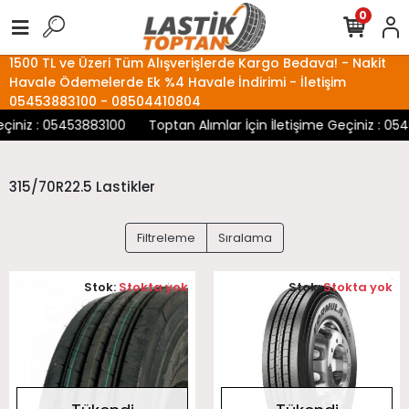
0
1500 TL ve Üzeri Tüm Alışverişlerde Kargo Bedava! - Nakit
Havale Ödemelerde Ek %4 Havale İndirimi - İletişim
05453883100 - 08504410804
çiniz : 05453883100
Toptan Alımlar İçin İletişime Geçiniz : 05
315/70R22.5 Lastikler
Filtreleme
Sıralama
Stok:
Stokta yok
Stok:
Stokta yok