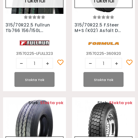
Tükendi
Tükendi
Stokta Yok
Stokta Yok
315/70R22.5 Fullrun
315/70R22.5 F.Steer
Tb766 156/150L
M+S (K02) Asfalt Düz
Asfalt Düz Otobüs
Formula Otobüs
Lastiği
Lastiği
31570225-LFULL323
31570225-360920
Stokta Yok
Stokta Yok
Stok:
Stokta yok
Stok:
Stokta yok