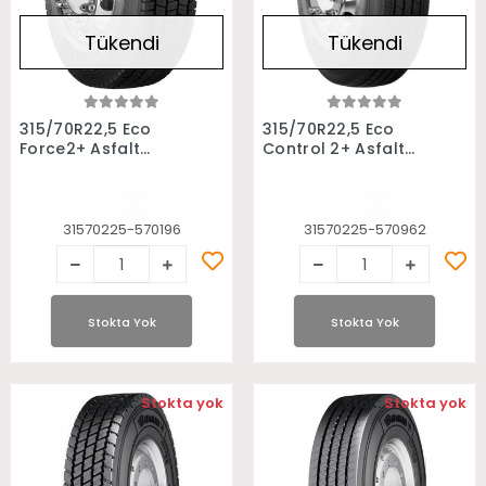
Tükendi
Tükendi
Stokta Yok
Stokta Yok
315/70R22,5 Eco
315/70R22,5 Eco
Force2+ Asfalt
Control 2+ Asfalt
Çeker M+S Fulda
Düz M+S Fulda
Otobüs Lastiği
Otobüs Lastiği
31570225-570196
31570225-570962
Stokta Yok
Stokta Yok
Stok:
Stokta yok
Stok:
Stokta yok