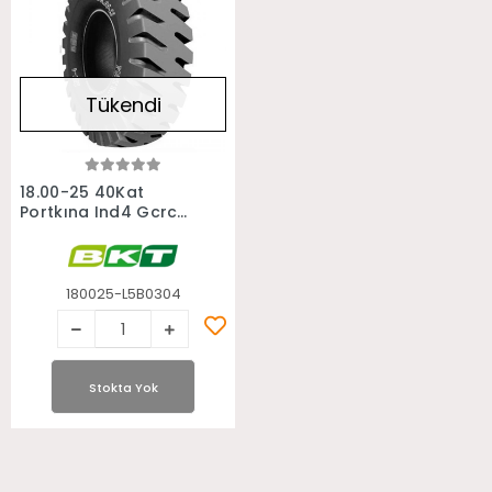
Tükendi
Stokta Yok
18.00-25 40Kat
Portkıng Ind4 Gcrc
Bkt Özel Liman
Forklift Lastiği
180025-L5B0304
Stokta Yok