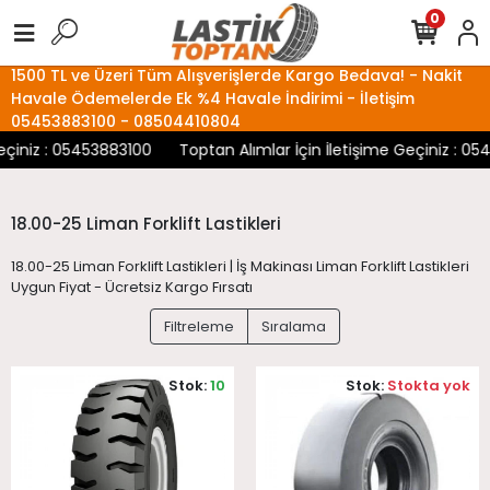
0
1500 TL ve Üzeri Tüm Alışverişlerde Kargo Bedava! - Nakit
Havale Ödemelerde Ek %4 Havale İndirimi - İletişim
05453883100 - 08504410804
eçiniz : 05453883100
Toptan Alımlar İçin İletişime Geçiniz : 05
18.00-25 Liman Forklift Lastikleri
18.00-25 Liman Forklift Lastikleri | İş Makinası Liman Forklift Lastikleri
Uygun Fiyat - Ücretsiz Kargo Fırsatı
Filtreleme
Sıralama
Stok:
10
Stok:
Stokta yok