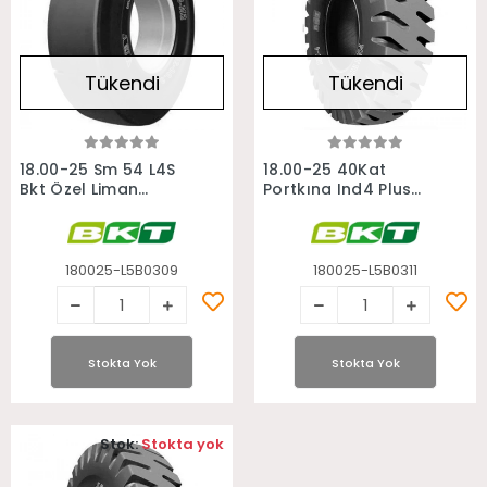
Tükendi
Tükendi
Stokta Yok
Stokta Yok
18.00-25 Sm 54 L4S
18.00-25 40Kat
Bkt Özel Liman
Portkıng Ind4 Plus
Forklift Lastiği
Bkt Özel Liman
Forklift Lastiği
180025-L5B0309
180025-L5B0311
Stokta Yok
Stokta Yok
Stok:
Stokta yok