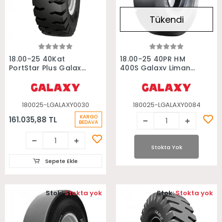
Tükendi
Sepete Ekle
Stokta Yok
18.00-25 40Kat
18.00-25 40PR HM
PortStar Plus Galaxy
400S Galaxy Liman
Liman Forklift Lastiği
Forklift Lastiği
180025-LGALAXY0030
180025-LGALAXY0084
KARGO
161.035,88 TL
BEDAVA
Stokta Yok
Sepete Ekle
Stok:
Stokta yok
Stok:
Stokta yok