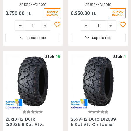
251012--DI2010
25812--DI2010
KARGO
KARGO
8.750,00 TL
6.250,00 TL
BEDAVA
BEDAVA
Sepete Ekle
Sepete Ekle
Stok:
18
Stok:
1
Sepete Ekle
Sepete Ekle
25x10-12 Duro
25x8-12 Duro Dı2039
Dı2039 6 Kat Atv
6 Kat Atv Ön Lastiği
Arka Lastiği