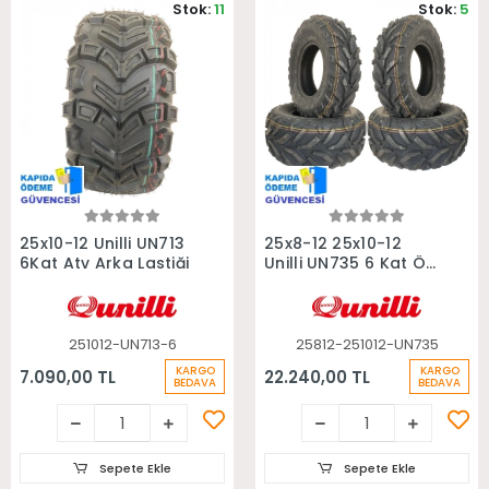
Stok:
11
Stok:
5
Sepete Ekle
Sepete Ekle
25x10-12 Unilli UN713
25x8-12 25x10-12
6Kat Atv Arka Lastiği
Unilli UN735 6 Kat Ön
Arka Takım Atv
Lastiği
251012-UN713-6
25812-251012-UN735
KARGO
KARGO
7.090,00 TL
22.240,00 TL
BEDAVA
BEDAVA
Sepete Ekle
Sepete Ekle