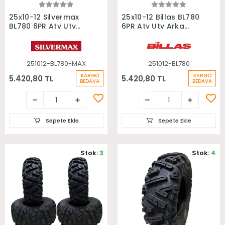
Sepete Ekle
Sepete Ekle
25x10-12 Silvermax
25x10-12 Billas BL780
BL780 6PR Atv Utv
6PR Atv Utv Arka
Arka Lastiği
Lastiği
251012-BL780-MAX
251012-BL780
KARGO
KARGO
5.420,80 TL
5.420,80 TL
BEDAVA
BEDAVA
Sepete Ekle
Sepete Ekle
Stok:
3
Stok:
4