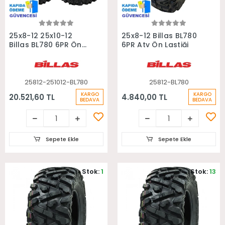
Sepete Ekle
Sepete Ekle
25x8-12 25x10-12
25x8-12 Billas BL780
Billas BL780 6PR Ön
6PR Atv Ön Lastiği
Arka Takım Atv
Lastiği
25812-251012-BL780
25812-BL780
KARGO
KARGO
20.521,60 TL
4.840,00 TL
BEDAVA
BEDAVA
Sepete Ekle
Sepete Ekle
Stok:
1
Stok:
13