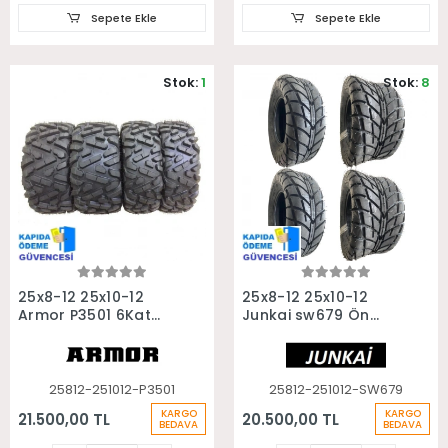
Sepete Ekle
Sepete Ekle
Stok:
1
Stok:
8
Sepete Ekle
Sepete Ekle
25x8-12 25x10-12
25x8-12 25x10-12
Armor P3501 6Kat
Junkai sw679 Ön
Ön Arka Takım Atv
Arka Takım Asfalt
Utv Lastiği
Yol Atv Utv Lastiği
25812-251012-P3501
25812-251012-SW679
KARGO
KARGO
21.500,00 TL
20.500,00 TL
BEDAVA
BEDAVA