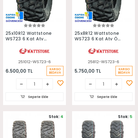
Sepete Ekle
Sepete Ekle
25x10R12 Wattstone
25x8R12 Wattstone
WS723 6 Kat Atv
WS723 6 Kat Atv Ön
Arka Lastiği
Lastiği
251012-WS723-6
25812-WS723-6
KARGO
KARGO
6.500,00 TL
5.750,00 TL
BEDAVA
BEDAVA
Sepete Ekle
Sepete Ekle
Stok:
4
Stok:
5