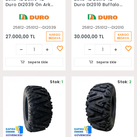
Duro DI2039 Ön Arka
Duro DI2010 Buffalo
Takım Atv Lastiği
Ön Arka Takım Atv
Lastiği
25812-251012--DI2039
25812-251012--DI2010
KARGO
KARGO
27.000,00 TL
30.000,00 TL
BEDAVA
BEDAVA
Sepete Ekle
Sepete Ekle
Stok:
1
Stok:
2