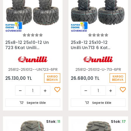
Sepete Ekle
Sepete Ekle
25x8-12 25x10-12 Un
25x8-12 25x10-12
723 6Kat Unilli
Unilli Un713 6 Kat
Radial Takım Atv
Takım Atv Lastiği
Lastiği
25812-251012--UN723-6PR
25812-251012-U-713-6PR
KARGO
KARGO
25.130,00 TL
26.680,00 TL
BEDAVA
BEDAVA
Sepete Ekle
Sepete Ekle
Stok:
11
Stok:
17