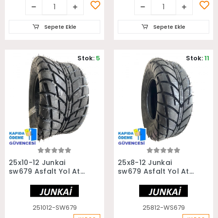
Sepete Ekle
Sepete Ekle
Stok:
5
Stok:
11
Sepete Ekle
Sepete Ekle
25x10-12 Junkai
25x8-12 Junkai
sw679 Asfalt Yol Atv
sw679 Asfalt Yol Atv
Utv Arka Lastiği
Utv Ön Lastiği
251012-SW679
25812-WS679