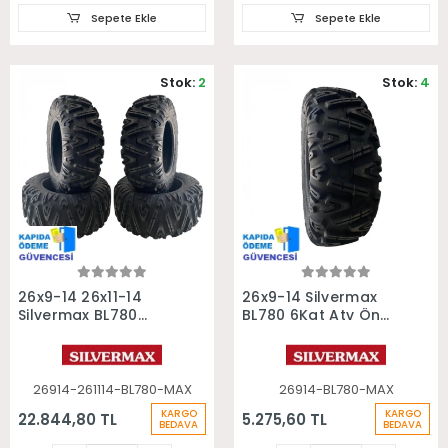
Sepete Ekle
Sepete Ekle
Stok:
2
Stok:
4
Sepete Ekle
Sepete Ekle
26x9-14 26x11-14
26x9-14 Silvermax
Silvermax BL780
BL780 6Kat Atv Ön
6Kat Ön Arka Takım
Lastiği
Atv Lastiği
26914-261114-BL780-MAX
26914-BL780-MAX
KARGO
KARGO
22.844,80 TL
5.275,60 TL
BEDAVA
BEDAVA