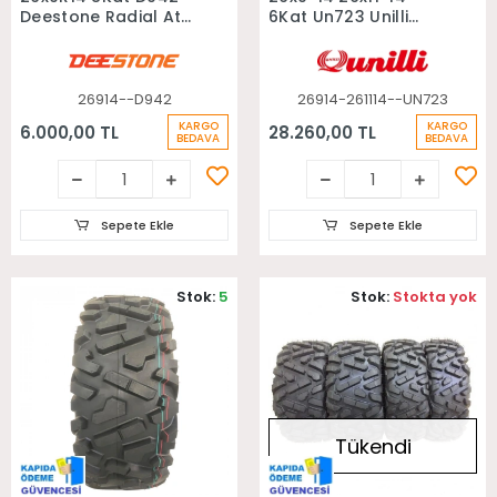
Deestone Radial Atv
6Kat Un723 Unilli
Ön Lastiği
Radial Takım Atv
Lastiği
26914--D942
26914-261114--UN723
KARGO
KARGO
6.000,00 TL
28.260,00 TL
BEDAVA
BEDAVA
Sepete Ekle
Sepete Ekle
Stok:
5
Stok:
Stokta yok
Tükendi