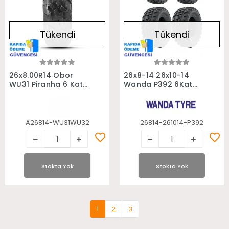
Tükendi
Tükendi
Stokta Yok
Stokta Yok
26x8.00R14 Obor
26x8-14 26x10-14
WU31 Piranha 6 Kat
Wanda P392 6Kat
Atv Ön Lastiği
Ön Arka Takım Atv
Utv Lastiği
A26814-WU31WU32
26814-261014-P392
Stokta Yok
Stokta Yok
1
2
3