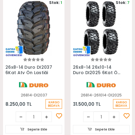
Stok:
1
Stok:
7
Sepete Ekle
Sepete Ekle
26x8-14 Duro DI2037
26x8-14 26x10-14
6Kat Atv Ön Lastiği
Duro DI2025 6Kat Ön
Arka Takım Atv
Lastiği
26814-DI2037
26814-261014-DI2025
KARGO
KARGO
8.250,00 TL
31.500,00 TL
BEDAVA
BEDAVA
Sepete Ekle
Sepete Ekle