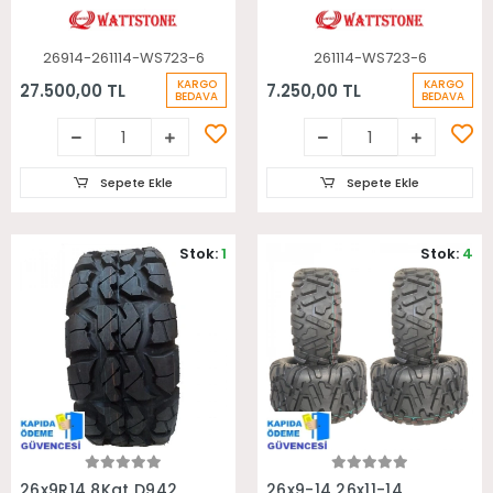
Takım Atv Lastiği
26914-261114-WS723-6
261114-WS723-6
KARGO
KARGO
27.500,00 TL
7.250,00 TL
BEDAVA
BEDAVA
Sepete Ekle
Sepete Ekle
Stok:
1
Stok:
4
Sepete Ekle
Sepete Ekle
26x9R14 8Kat D942
26x9-14 26x11-14