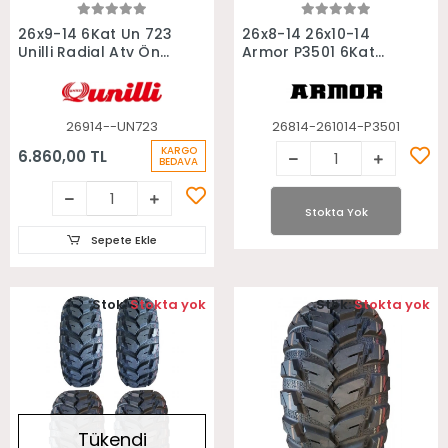
Sepete Ekle
Stokta Yok
26x9-14 6Kat Un 723
26x8-14 26x10-14
Unilli Radial Atv Ön
Armor P3501 6Kat
Lastiği
Ön Arka Takım Atv
Lastiği
26914--UN723
26814-261014-P3501
KARGO
6.860,00 TL
BEDAVA
Stokta Yok
Sepete Ekle
Stok:
Stokta yok
Stok:
Stokta yok
Tükendi