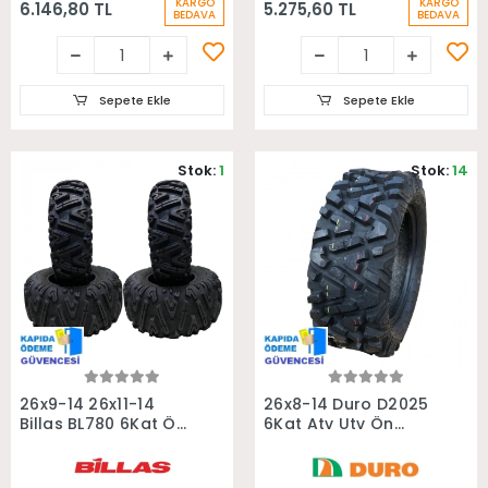
KARGO
KARGO
6.146,80 TL
5.275,60 TL
BEDAVA
BEDAVA
Sepete Ekle
Sepete Ekle
Stok:
1
Stok:
14
Sepete Ekle
Sepete Ekle
26x9-14 26x11-14
26x8-14 Duro D2025
Billas BL780 6Kat Ön
6Kat Atv Utv Ön
Arka Takım Atv
Lastiği
Lastiği