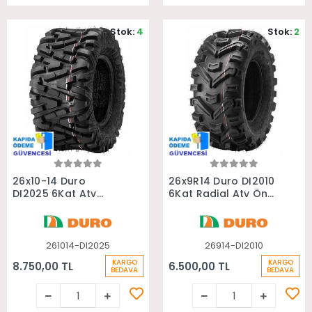
Stok:
4
Stok:
2
Sepete Ekle
Sepete Ekle
26x10-14 Duro
26x9R14 Duro DI2010
DI2025 6Kat Atv
6Kat Radial Atv Ön
Arka Lastiği
Lastiği
261014-DI2025
26914-DI2010
KARGO
KARGO
8.750,00 TL
6.500,00 TL
BEDAVA
BEDAVA