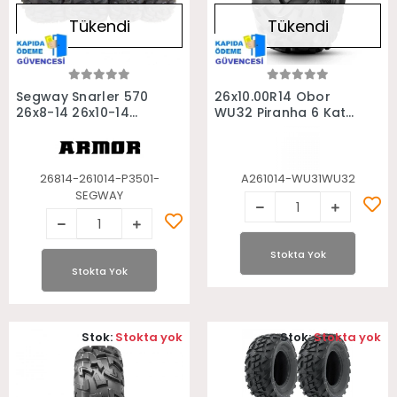
Tükendi
Tükendi
Stokta Yok
Stokta Yok
Segway Snarler 570
26x10.00R14 Obor
26x8-14 26x10-14
WU32 Piranha 6 Kat
Armor P3501 6Kat
Atv Arka Lastiği
Takım Atv Lastiği
26814-261014-P3501-
A261014-WU31WU32
SEGWAY
Stokta Yok
Stokta Yok
Stok:
Stokta yok
Stok:
Stokta yok