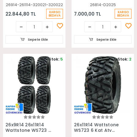
26914-261114-320021-320022
26814-D2025
KARGO
KARGO
22.844,80 TL
7.000,00 TL
BEDAVA
BEDAVA
Sepete Ekle
Sepete Ekle
Stok:
5
Stok:
2
Sepete Ekle
Sepete Ekle
26x9R14 26x11R14
26x11R14 Wattstone
Wattstone WS723 6
WS723 6 Kat Atv
Kat Radial Ön Arka
Arka Lastiği