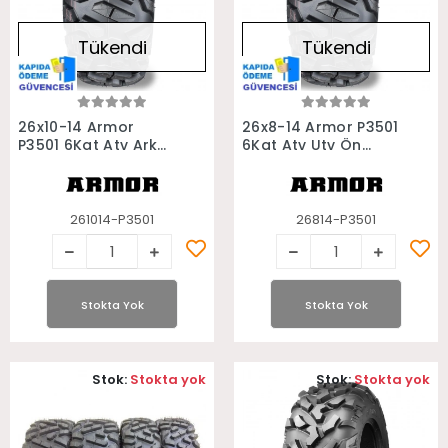
Tükendi
Tükendi
Stokta Yok
Stokta Yok
26x10-14 Armor
26x8-14 Armor P3501
P3501 6Kat Atv Arka
6Kat Atv Utv Ön
Lastiği
Lastiği
261014-P3501
26814-P3501
Stokta Yok
Stokta Yok
Stok:
Stokta yok
Stok:
Stokta yok