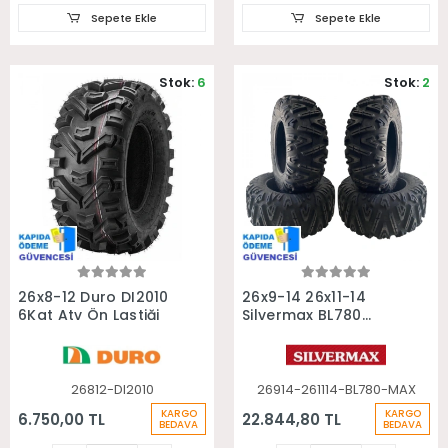
Sepete Ekle
Sepete Ekle
Stok:
6
Stok:
2
Sepete Ekle
Sepete Ekle
26x8-12 Duro DI2010
26x9-14 26x11-14
6Kat Atv Ön Lastiği
Silvermax BL780
6Kat Ön Arka Takım
Atv Lastiği
26812-DI2010
26914-261114-BL780-MAX
KARGO
KARGO
6.750,00 TL
22.844,80 TL
BEDAVA
BEDAVA