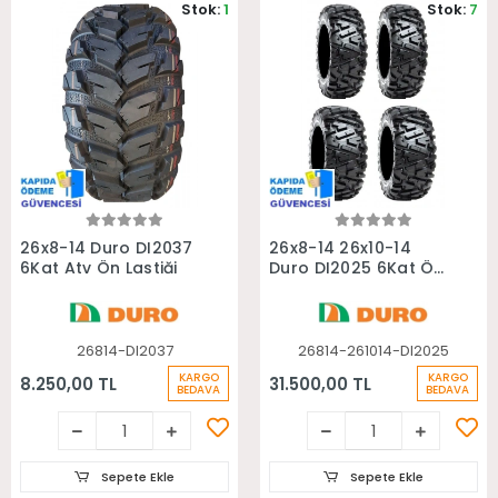
Stok:
1
Stok:
7
Sepete Ekle
Sepete Ekle
26x8-14 Duro DI2037
26x8-14 26x10-14
6Kat Atv Ön Lastiği
Duro DI2025 6Kat Ön
Arka Takım Atv
Lastiği
26814-DI2037
26814-261014-DI2025
KARGO
KARGO
8.250,00 TL
31.500,00 TL
BEDAVA
BEDAVA
Sepete Ekle
Sepete Ekle