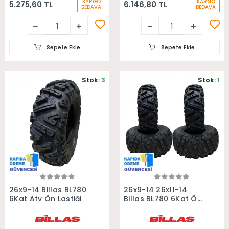
KARGO
KARGO
5.275,60 TL
6.146,80 TL
BEDAVA
BEDAVA
Sepete Ekle
Sepete Ekle
Stok:
3
Stok:
1
Sepete Ekle
Sepete Ekle
26x9-14 Billas BL780
26x9-14 26x11-14
6Kat Atv Ön Lastiği
Billas BL780 6Kat Ön
Arka Takım Atv
Lastiği