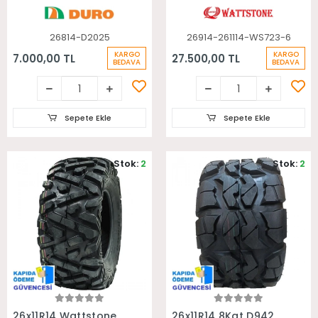
Takım Atv Lastiği
26814-D2025
26914-261114-WS723-6
KARGO
KARGO
7.000,00 TL
27.500,00 TL
BEDAVA
BEDAVA
Sepete Ekle
Sepete Ekle
Stok:
2
Stok:
2
Sepete Ekle
Sepete Ekle
26x11R14 Wattstone
26x11R14 8Kat D942