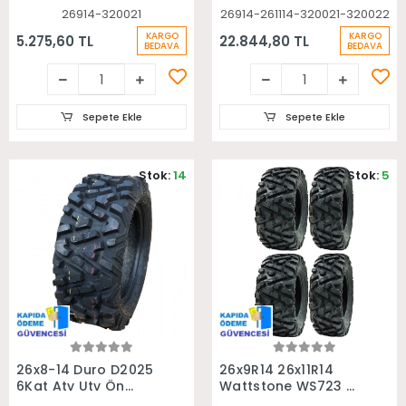
26914-320021
26914-261114-320021-320022
KARGO
KARGO
5.275,60 TL
22.844,80 TL
BEDAVA
BEDAVA
Sepete Ekle
Sepete Ekle
Stok:
14
Stok:
5
Sepete Ekle
Sepete Ekle
26x8-14 Duro D2025
26x9R14 26x11R14
6Kat Atv Utv Ön
Wattstone WS723 6
Lastiği
Kat Radial Ön Arka