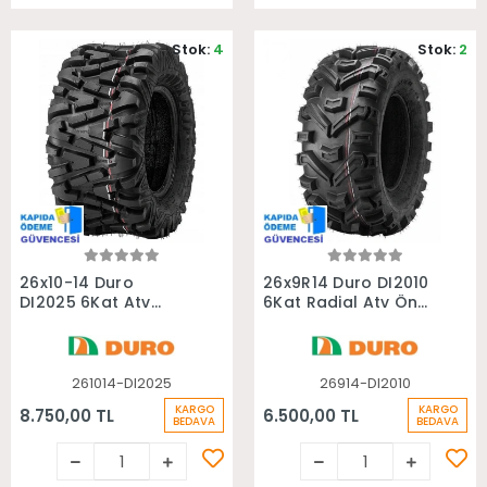
Stok:
4
Stok:
2
Sepete Ekle
Sepete Ekle
26x10-14 Duro
26x9R14 Duro DI2010
DI2025 6Kat Atv
6Kat Radial Atv Ön
Arka Lastiği
Lastiği
261014-DI2025
26914-DI2010
KARGO
KARGO
8.750,00 TL
6.500,00 TL
BEDAVA
BEDAVA