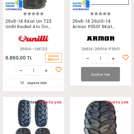
Sepete Ekle
Stokta Yok
26x9-14 6Kat Un 723
26x8-14 26x10-14
Unilli Radial Atv Ön
Armor P3501 6Kat
Lastiği
Ön Arka Takım Atv
Lastiği
26914--UN723
26814-261014-P3501
KARGO
6.860,00 TL
BEDAVA
Stokta Yok
Sepete Ekle
Stok:
Stokta yok
Stok:
Stokta yok