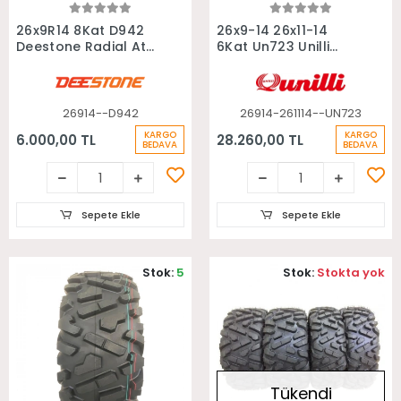
Sepete Ekle
Sepete Ekle
26x9R14 8Kat D942
26x9-14 26x11-14
Deestone Radial Atv
6Kat Un723 Unilli
Ön Lastiği
Radial Takım Atv
Lastiği
26914--D942
26914-261114--UN723
KARGO
KARGO
6.000,00 TL
28.260,00 TL
BEDAVA
BEDAVA
Sepete Ekle
Sepete Ekle
Stok:
5
Stok:
Stokta yok
Tükendi