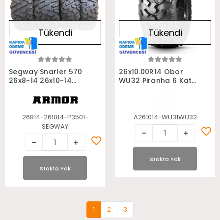
Tükendi
Tükendi
Stokta Yok
Stokta Yok
Segway Snarler 570
26x10.00R14 Obor
26x8-14 26x10-14
WU32 Piranha 6 Kat
Armor P3501 6Kat
Atv Arka Lastiği
Takım Atv Lastiği
26814-261014-P3501-
A261014-WU31WU32
SEGWAY
Stokta Yok
Stokta Yok
1
2
3