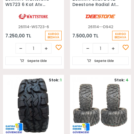
WS723 6 Kat Atv
Deestone Radial Atv
Arka Lastiği
Arka Lastiği
261114-WS723-6
261114--D942
KARGO
KARGO
7.250,00 TL
7.500,00 TL
BEDAVA
BEDAVA
Sepete Ekle
Sepete Ekle
Stok:
1
Stok:
4