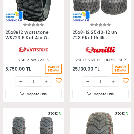
Sepete Ekle
Sepete Ekle
25x8R12 Wattstone
25x8-12 25x10-12 Un
WS723 6 Kat Atv Ön
723 6Kat Unilli
Lastiği
Radial Takım Atv
Lastiği
25812-WS723-6
25812-251012--UN723-6PR
KARGO
KARGO
5.750,00 TL
25.130,00 TL
BEDAVA
BEDAVA
Sepete Ekle
Sepete Ekle
Stok:
5
Stok:
9