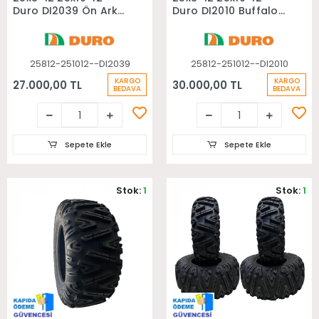
Duro DI2039 Ön Arka
Duro DI2010 Buffalo
Takım Atv Lastiği
Ön Arka Takım Atv
Lastiği
25812-251012--DI2039
25812-251012--DI2010
KARGO
KARGO
27.000,00 TL
30.000,00 TL
BEDAVA
BEDAVA
Sepete Ekle
Sepete Ekle
Stok:
1
Stok:
1