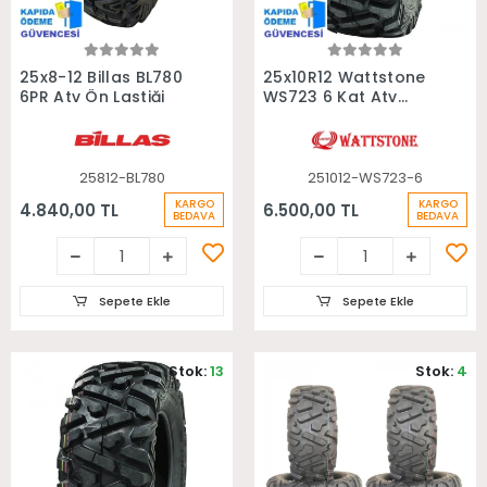
Sepete Ekle
Sepete Ekle
25x8-12 Billas BL780
25x10R12 Wattstone
6PR Atv Ön Lastiği
WS723 6 Kat Atv
Arka Lastiği
25812-BL780
251012-WS723-6
KARGO
KARGO
4.840,00 TL
6.500,00 TL
BEDAVA
BEDAVA
Sepete Ekle
Sepete Ekle
Stok:
13
Stok:
4