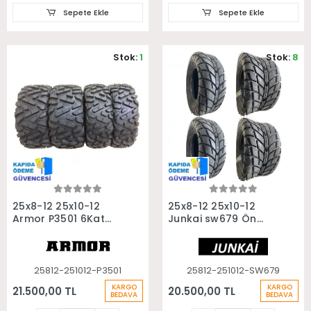
Sepete Ekle
Sepete Ekle
Stok:
1
Stok:
8
Sepete Ekle
Sepete Ekle
25x8-12 25x10-12
25x8-12 25x10-12
Armor P3501 6Kat
Junkai sw679 Ön
Ön Arka Takım Atv
Arka Takım Asfalt
Utv Lastiği
Yol Atv Utv Lastiği
25812-251012-P3501
25812-251012-SW679
KARGO
KARGO
21.500,00 TL
20.500,00 TL
BEDAVA
BEDAVA