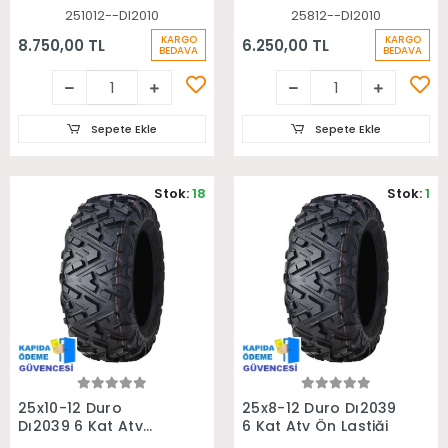
251012--DI2010
25812--DI2010
KARGO
KARGO
8.750,00 TL
6.250,00 TL
BEDAVA
BEDAVA
Sepete Ekle
Sepete Ekle
Stok:
18
Stok:
1
Sepete Ekle
Sepete Ekle
25x10-12 Duro
25x8-12 Duro Dı2039
Dı2039 6 Kat Atv
6 Kat Atv Ön Lastiği
Arka Lastiği