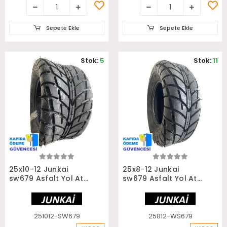
Sepete Ekle
Sepete Ekle
Stok:
5
Stok:
11
Sepete Ekle
Sepete Ekle
25x10-12 Junkai
25x8-12 Junkai
sw679 Asfalt Yol Atv
sw679 Asfalt Yol Atv
Utv Arka Lastiği
Utv Ön Lastiği
251012-SW679
25812-WS679