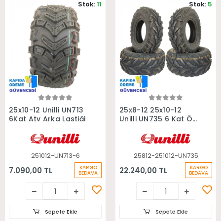
Stok:
11
Stok:
5
Sepete Ekle
Sepete Ekle
25x10-12 Unilli UN713
25x8-12 25x10-12
6Kat Atv Arka Lastiği
Unilli UN735 6 Kat Ön
Arka Takım Atv
Lastiği
251012-UN713-6
25812-251012-UN735
KARGO
KARGO
7.090,00 TL
22.240,00 TL
BEDAVA
BEDAVA
Sepete Ekle
Sepete Ekle