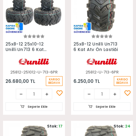
Sepete Ekle
Sepete Ekle
25x8-12 25x10-12
25x8-12 Unilli Un713
Unilli Un713 6 Kat
6 Kat Atv Ön Lastiği
Takım Atv Lastiği
25812-251012-U-713-6PR
25812-U-713-6PR
KARGO
KARGO
26.680,00 TL
6.250,00 TL
BEDAVA
BEDAVA
Sepete Ekle
Sepete Ekle
Stok:
17
Stok:
24