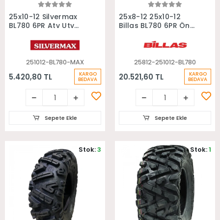
Sepete Ekle
Sepete Ekle
25x10-12 Silvermax
25x8-12 25x10-12
BL780 6PR Atv Utv
Billas BL780 6PR Ön
Arka Lastiği
Arka Takım Atv
Lastiği
251012-BL780-MAX
25812-251012-BL780
KARGO
KARGO
5.420,80 TL
20.521,60 TL
BEDAVA
BEDAVA
Sepete Ekle
Sepete Ekle
Stok:
3
Stok:
1