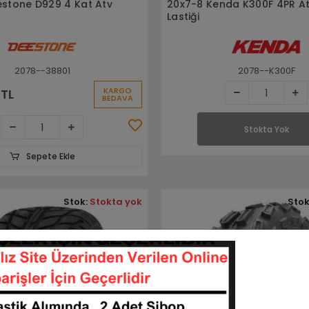
Stokta Yok
stone D929 4 Kat Atv
20x7-8 Kenda K300F 4PR A
Lastiği
2078--38801
2078--K300F
KARGO
 TL
BEDAVA
Stokta Yok
Sepete Ekle
Stok:
Stokta yok
Stok