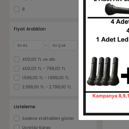
8
Fiyat Aralıkları
-
20x7-8 Swa
Lastiği
400,00 TL ve altı
400,00 TL - 799,00 TL
1.599,00 TL - 1.999,00 TL
2.399,00 TL - 2.799,00 TL
Listeleme
Sadece stoktakileri göster
Ücretsiz Kargo