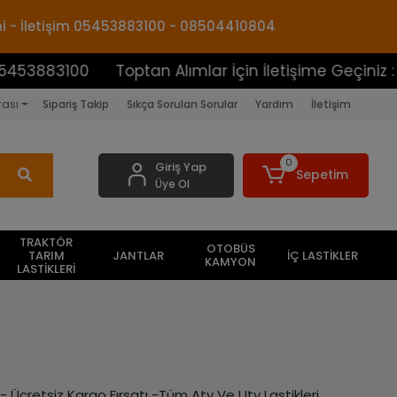
mi - İletişim 05453883100 - 08504410804
53883100
Toptan Alımlar İçin İletişime Geçiniz : 0
rası
Sipariş Takip
Sıkça Sorulan Sorular
Yardım
İletişim
0
Giriş Yap
Sepetim
Üye Ol
TRAKTÖR
OTOBÜS
TARIM
JANTLAR
İÇ LASTİKLER
KAMYON
LASTİKLERİ
- Ücretsiz Kargo Fırsatı -Tüm Atv Ve Utv Lastikleri