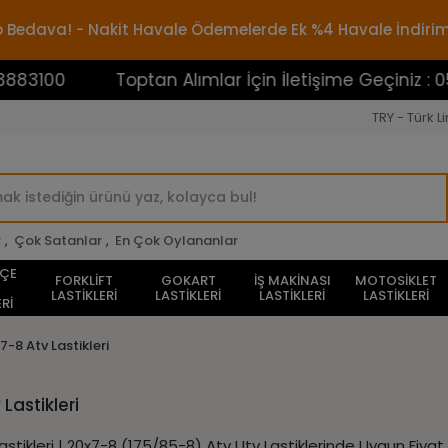
rgo Bedava! - Nakit Havale Ödemelerde Ek %4 Havale İndiri
3100
Toptan Alımlar İçin İletişime Geçiniz : 054
TRY - Türk Li
r
,
Çok Satanlar
,
En Çok Oylananlar
HÇE
FORKLİFT
GOKART
İŞ MAKİNASI
MOTOSİKLET
LASTİKLERİ
LASTİKLERİ
LASTİKLERİ
LASTİKLERİ
Rİ
7-8 Atv Lastikleri
Lastikleri
astikleri | 20x7-8 (175/85-8) Atv Utv Lastiklerinde Uygun Fiyat 