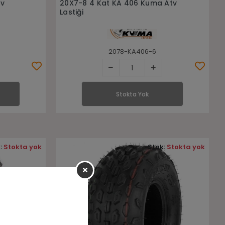
Stokta Yok
tv
20X7-8 4 Kat KA 406 Kuma Atv
Lastiği
2078-KA406-6
Stokta Yok
:
Stokta yok
Stok:
Stokta yok