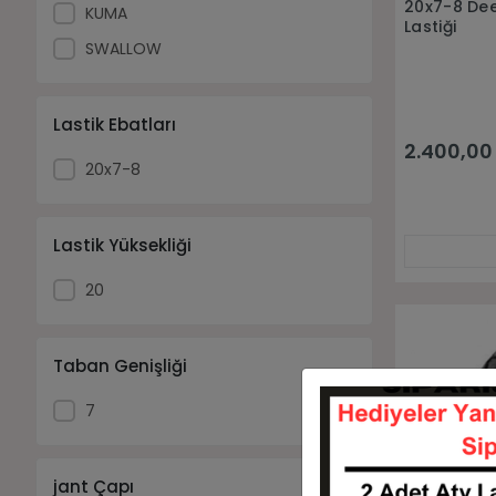
20x7-8 Dee
KUMA
Lastiği
SWALLOW
Lastik Ebatları
2.400,00
20x7-8
Lastik Yüksekliği
20
Taban Genişliği
7
jant Çapı