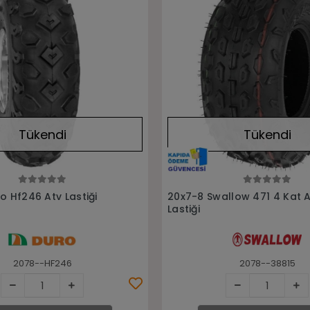
Tükendi
Tükendi
Stokta Yok
Stokta Yok
o Hf246 Atv Lastiği
20x7-8 Swallow 471 4 Kat 
Lastiği
2078--HF246
2078--38815