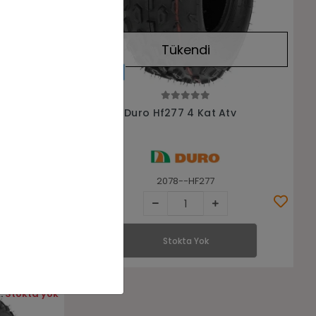
Tükendi
Stokta Yok
 Lastiği
20x7-8 Duro Hf277 4 Kat Atv
Lastiği
2078--HF277
Stokta Yok
:
Stokta yok