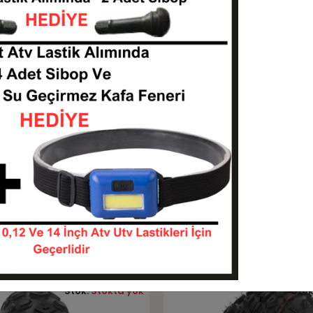
Tükendi
Tükendi
Stokta Yok
Stokta Yok
llow 476 4 Kat Atv
20x7-8 Bkt At 110E 4 Kat Atv
2078--476
2078--L9B0103
Stokta Yok
Stokta Yok
Stok:
Stokta yok
Stok