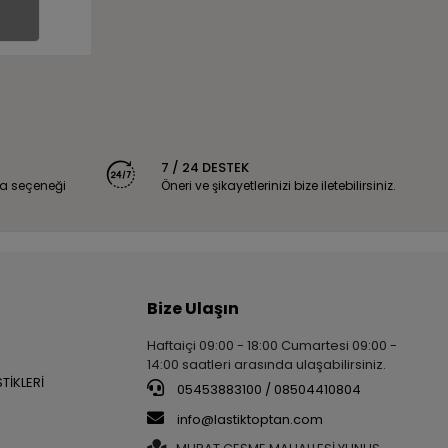
7 / 24 DESTEK
a seçeneği
Öneri ve şikayetlerinizi bize iletebilirsiniz.
Bize Ulaşın
Haftaiçi 09:00 - 18:00 Cumartesi 09:00 -
14:00 saatleri arasında ulaşabilirsiniz.
TİKLERİ
05453883100 / 08504410804
info@lastiktoptan.com