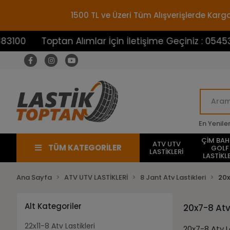
1500 TL ve Üzeri Tüm Alışverişlerde Ka
00
Toptan Alımlar İçin İletişime Geçiniz : 0545388
En Yenile
ÇİM BA
ATV UTV
TÜM KATEGORİLER
GOLF
LASTİKLERİ
LASTİKLE
Ana Sayfa
ATV UTV LASTİKLERİ
8 Jant Atv Lastikleri
20x
Alt Kategoriler
20x7-8 Atv 
22x11-8 Atv Lastikleri
20x7-8 Atv L