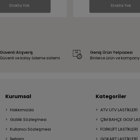
Stokta Yok
Stokta Yok
Güvenli Alışveriş
Geniş Ürün Yelpazesi
Güvenli ve kolay ödeme sistemi
Binlerce ürün ve kampany
Kurumsal
Kategoriler
Hakkımızda
ATV UTV LASTİKLERİ
Gizlilik Sözleşmesi
ÇİM BAHÇE GOLF LAS
Kullanıcı Sözleşmesi
FORKLİFT LASTİKLERİ
İletişim
GOKART LASTİKLERİ