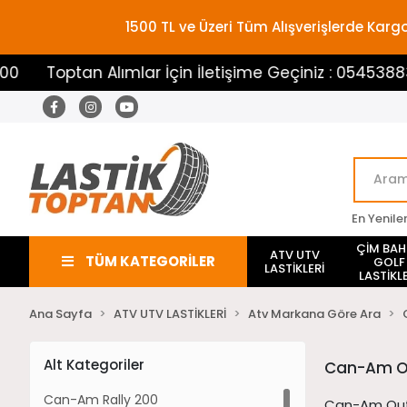
1500 TL ve Üzeri Tüm Alışverişlerde Ka
tan Alımlar İçin İletişime Geçiniz : 05453883100
En Yenile
ÇİM BA
ATV UTV
TÜM KATEGORİLER
GOLF
LASTİKLERİ
LASTİKLE
Ana Sayfa
ATV UTV LASTİKLERİ
Atv Markana Göre Ara
Alt Kategoriler
Can-Am Ou
Can-Am Rally 200
Can-Am Outl