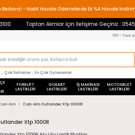
rgo Bedava! - Nakit Havale Ödemelerde Ek %4 Havale İndiri
Toptan Alımlar İçin İletişime Geçiniz : 05453883100
TRY - Türk Li
r
,
Çok Satanlar
,
En Çok Oylananlar
HÇE
FORKLİFT
GOKART
İŞ MAKİNASI
MOTOSİKLET
LASTİKLERİ
LASTİKLERİ
LASTİKLERİ
LASTİKLERİ
Rİ
Can-Am
Can-Am Outlander Xtp 1000R
tlander Xtp 1000R
ander Xtp 1000R Atv Utv Lastik Ebatları