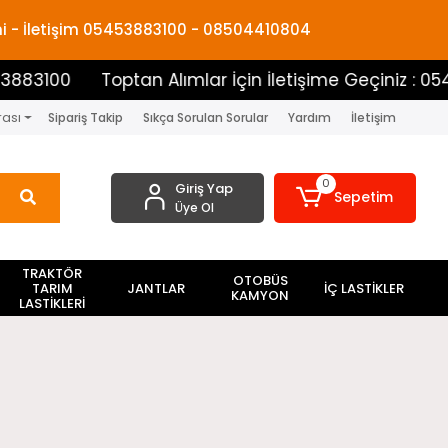
mi - İletişim 05453883100 - 08504410804
Toptan Alımlar İçin İletişime Geçiniz : 0545388310
rası
Sipariş Takip
Sıkça Sorulan Sorular
Yardım
İletişim
0
Giriş Yap
Sepetim
Üye Ol
TRAKTÖR
OTOBÜS
TARIM
JANTLAR
İÇ LASTİKLER
KAMYON
LASTİKLERİ