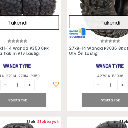
Tükendi
Tükendi
Stokta Yok
Stokta Yok
x11-14 Wanda P350 6PR
27x9-14 Wanda P3036 8Kat
a Takım Atv Lastiği
Utv Ön Lastiği
TA-27914-271114-P350
A27914-P3036
Stokta Yok
Stokta Yok
Stok:
Stokta yok
Stok