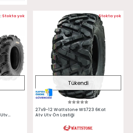
:
Stokta yok
Stok:
Stokta yok
Tükendi
Stokta Yok
8
27x9-12 Wattstone WS723 6Kat
 Utv
Atv Utv Ön Lastiği