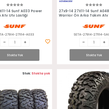
Stokta Yok
Stokta Yok
X11-14 Sunf A033 Power
27x9-14 27X11-14 Sunf A04
Atv Utv Lastiği
Warrior Ön Arka Takım Atv
Lastiği
TA-27914-271114-A033
SETA-27914-271114-SA
Stokta Yok
Stokta Yok
Stok:
Stokta yok
Stok