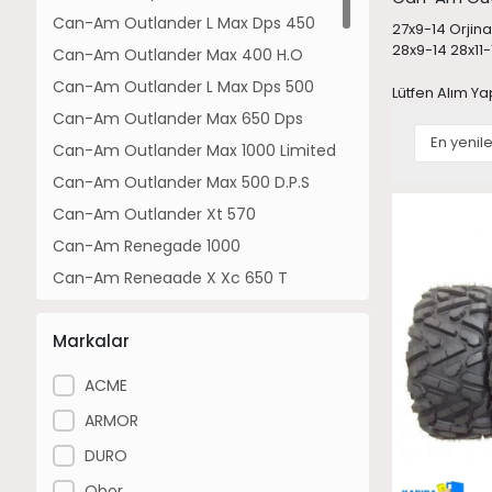
Can-Am Outlander L Max Dps 450
27x9-14 Orjinal
28x9-14 28x11
Can-Am Outlander Max 400 H.O
Can-Am Outlander L Max Dps 500
Lütfen Alım Ya
Can-Am Outlander Max 650 Dps
Can-Am Outlander Max 1000 Limited
Can-Am Outlander Max 500 D.P.S
Can-Am Outlander Xt 570
Can-Am Renegade 1000
Can-Am Renegade X Xc 650 T
Can-Am Outlander Xu+ 570
Markalar
Can-Am Outlander Max 800 Limited
Can-Am Outlander Dps 1000 T
ACME
Can-Am Outlander Max Xt 700
ARMOR
Can-Am Outlander Xtp 1000
DURO
Can-Am Maverick Trail 700
Obor