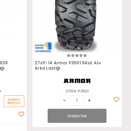
Stokta Yok
2039
27x11-14 Armor P3501 6Kat Atv
ği
Arka Lastiği
9
271114-P3501
KARGO
BEDAVA
Stokta Yok