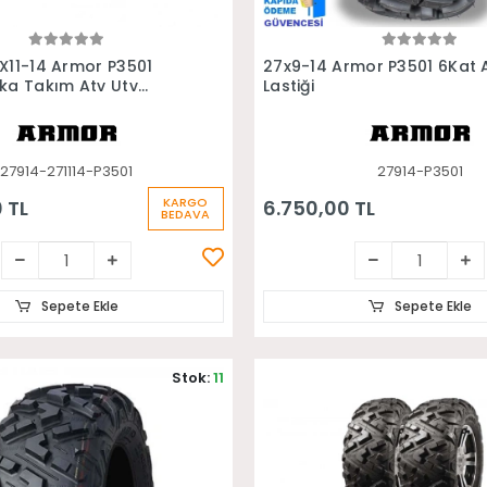
Sepete Ekle
Sepete Ekle
X11-14 Armor P3501
27x9-14 Armor P3501 6Kat 
ka Takım Atv Utv
Lastiği
27914-271114-P3501
27914-P3501
KARGO
 TL
6.750,00 TL
BEDAVA
Sepete Ekle
Sepete Ekle
Stok:
11