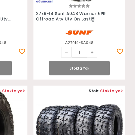
Stokta Yok
8
27x9-14 Sunf A048 Warrior 6PR
 Utv
Offroad Atv Utv Ön Lastiği
048
A27914-SA048
Stokta Yok
:
Stokta yok
Stok:
Stokta yok