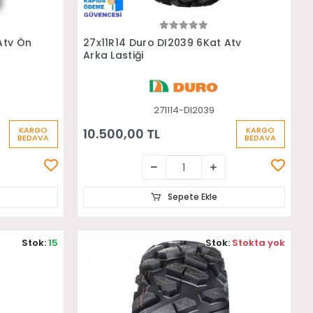
Sepete Ekle
Atv Ön
27x11R14 Duro DI2039 6Kat Atv
Arka Lastiği
271114-DI2039
KARGO
KARGO
10.500,00 TL
BEDAVA
BEDAVA
Sepete Ekle
Stok:
15
Stok:
Stokta yok