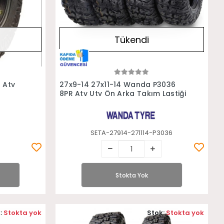
Tükendi
Stokta Yok
 Atv
27x9-14 27x11-14 Wanda P3036
8PR Atv Utv Ön Arka Takım Lastiği
SETA-27914-271114-P3036
Stokta Yok
:
Stokta yok
Stok:
Stokta yok