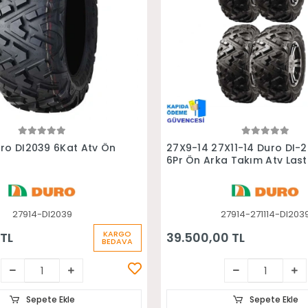
Sepete Ekle
Sepete Ekle
ro DI2039 6Kat Atv Ön
27X9-14 27X11-14 Duro DI-
6Pr Ön Arka Takım Atv Lasti
27914-DI2039
27914-271114-DI203
KARGO
 TL
39.500,00 TL
BEDAVA
Sepete Ekle
Sepete Ekle