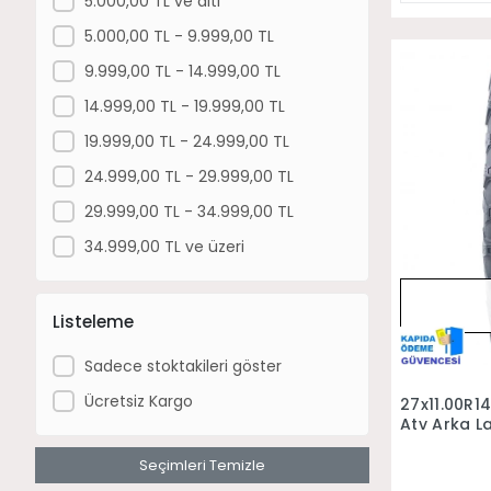
5.000,00 TL ve altı
Can-Am Maverick X Rs Turbo Rr Sas
5.000,00 TL - 9.999,00 TL
Can-Am Maverick Max X Rs Turbo Rr
9.999,00 TL - 14.999,00 TL
Sas
Can-Am Maverick Max X Rc Turbo Rr
14.999,00 TL - 19.999,00 TL
Can-Am Maverick R X Rs 999T Dct
19.999,00 TL - 24.999,00 TL
Can-Am Maverick R X Rs 999T Dct
24.999,00 TL - 29.999,00 TL
Sas
29.999,00 TL - 34.999,00 TL
34.999,00 TL ve üzeri
Listeleme
Sadece stoktakileri göster
Ücretsiz Kargo
27x11.00R1
Atv Arka La
Seçimleri Temizle