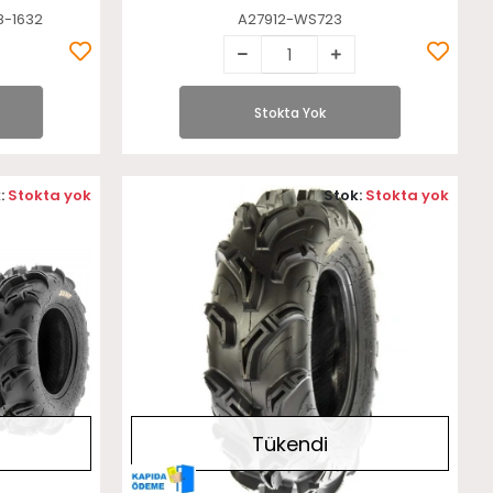
8-1632
A27912-WS723
Stokta Yok
:
Stokta yok
Stok:
Stokta yok
Tükendi