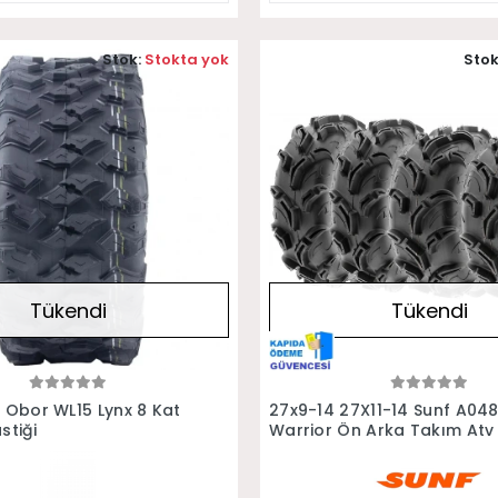
Stok:
Stokta yok
Stok
Tükendi
Tükendi
Stokta Yok
Stokta Yok
4 Obor WL15 Lynx 8 Kat
27x9-14 27X11-14 Sunf A04
stiği
Warrior Ön Arka Takım Atv
Lastiği