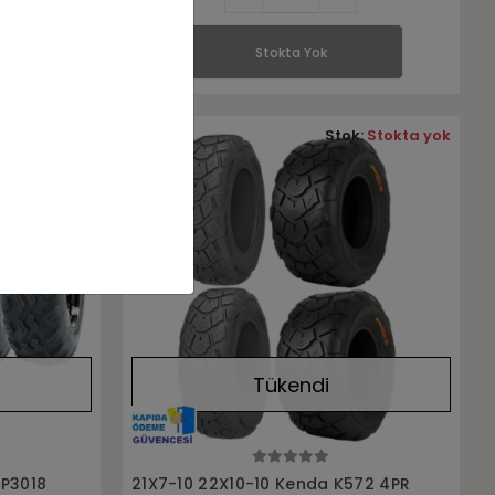
Stokta Yok
:
Stokta yok
Stok:
Stokta yok
Tükendi
Stokta Yok
 P3018
21X7-10 22X10-10 Kenda K572 4PR