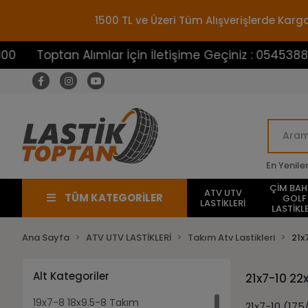
1500 TL ve Üzeri Tüm Alışverişlerde Ka
an Alımlar İçin İletişime Geçiniz : 05453883100
En Yenile
ÇİM BA
ATV UTV
TÜM KATEGORİLER
GOLF
LASTİKLERİ
LASTİKLE
Ana Sayfa
ATV UTV LASTİKLERİ
Takım Atv Lastikleri
21x
Alt Kategoriler
21x7-10 22
19x7-8 18x9.5-8 Takım
21x7-10 (175/