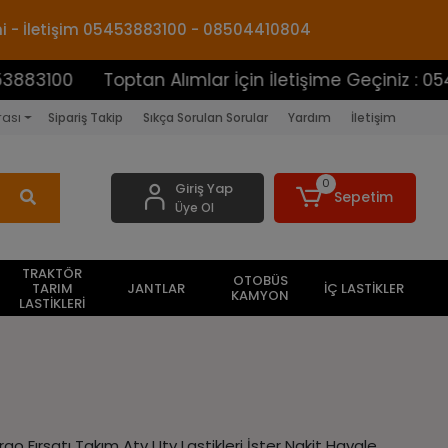
mi - İletişim 05453883100 - 08504410804
Toptan Alımlar İçin İletişime Geçiniz : 05453883100
rası
Sipariş Takip
Sıkça Sorulan Sorular
Yardım
İletişim
0
Giriş Yap
Sepetim
Üye Ol
TRAKTÖR
OTOBÜS
TARIM
JANTLAR
İÇ LASTİKLER
KAMYON
LASTİKLERİ
o Fırsatı Takım Atv Utv Lastikleri İster Nakit Havale ,