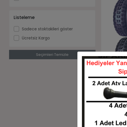
Listeleme
Sadece stoktakileri göster
Ücretsiz Kargo
Seçimleri Temizle
21X7-10 22
K300 4Kat 
Lastiği
21