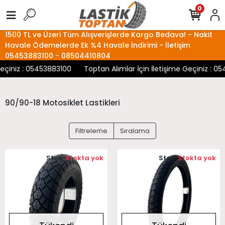
0
1500 TL ve Üzeri Tüm Alışverişlerde Kargo Bedava! - Nakit
Havale Ödemelerde Ek %4 Havale İndirimi - İletişim
05453883100 - 08504410804
eçiniz : 05453883100
Toptan Alımlar İçin İletişime Geçiniz : 0
90/90-18 Motosiklet Lastikleri
Filtreleme
Sıralama
Stok:
Stokta yok
Stok:
Stokta yok