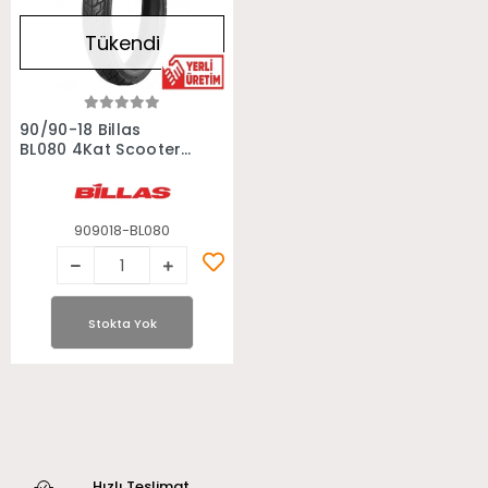
Tükendi
Stokta Yok
90/90-18 Billas
BL080 4Kat Scooter
Motosiklet Lastiği
909018-BL080
Stokta Yok
Hızlı Teslimat