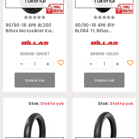
Tükendi
Tükendi
Stokta Yok
Stokta Yok
90/90-18 4PR BL200
90/90-18 4PR 81P
Billas Motosiklet Kış
BL084 TL Billas
Lastiği
Scooter Motosiklet
Lastiği
909018-390107
909018-310201
Stokta Yok
Stokta Yok
Stok:
Stokta yok
Stok:
Stokta yok