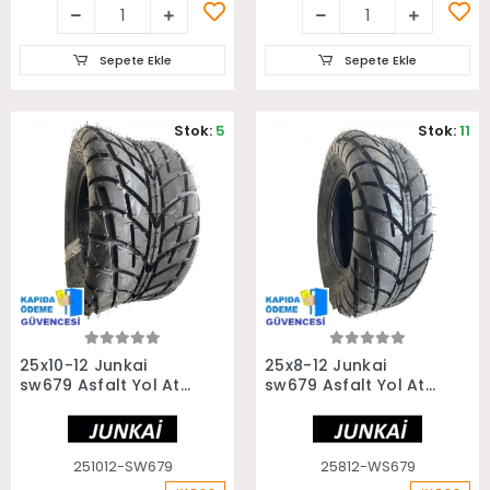
Sepete Ekle
Sepete Ekle
Stok:
5
Stok:
11
Sepete Ekle
Sepete Ekle
25x10-12 Junkai
25x8-12 Junkai
sw679 Asfalt Yol Atv
sw679 Asfalt Yol Atv
Utv Arka Lastiği
Utv Ön Lastiği
251012-SW679
25812-WS679