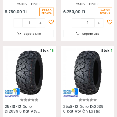
251012--DI2010
25812--DI2010
KARGO
KARGO
8.750,00 TL
6.250,00 TL
BEDAVA
BEDAVA
Sepete Ekle
Sepete Ekle
Stok:
18
Stok:
1
Sepete Ekle
Sepete Ekle
25x10-12 Duro
25x8-12 Duro Dı2039
Dı2039 6 Kat Atv
6 Kat Atv Ön Lastiği
Arka Lastiği