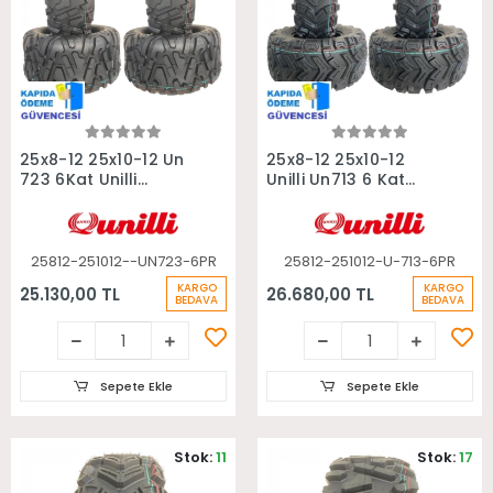
Sepete Ekle
Sepete Ekle
25x8-12 25x10-12 Un
25x8-12 25x10-12
723 6Kat Unilli
Unilli Un713 6 Kat
Radial Takım Atv
Takım Atv Lastiği
Lastiği
25812-251012--UN723-6PR
25812-251012-U-713-6PR
KARGO
KARGO
25.130,00 TL
26.680,00 TL
BEDAVA
BEDAVA
Sepete Ekle
Sepete Ekle
Stok:
11
Stok:
17