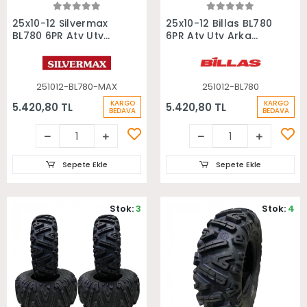
Sepete Ekle
Sepete Ekle
25x10-12 Silvermax
25x10-12 Billas BL780
BL780 6PR Atv Utv
6PR Atv Utv Arka
Arka Lastiği
Lastiği
251012-BL780-MAX
251012-BL780
KARGO
KARGO
5.420,80 TL
5.420,80 TL
BEDAVA
BEDAVA
Sepete Ekle
Sepete Ekle
Stok:
3
Stok:
4