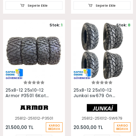
Sepete Ekle
Sepete Ekle
Stok:
1
Stok:
8
Sepete Ekle
Sepete Ekle
25x8-12 25x10-12
25x8-12 25x10-12
Armor P3501 6Kat
Junkai sw679 Ön
Ön Arka Takım Atv
Arka Takım Asfalt
Utv Lastiği
Yol Atv Utv Lastiği
25812-251012-P3501
25812-251012-SW679
KARGO
KARGO
21.500,00 TL
20.500,00 TL
BEDAVA
BEDAVA