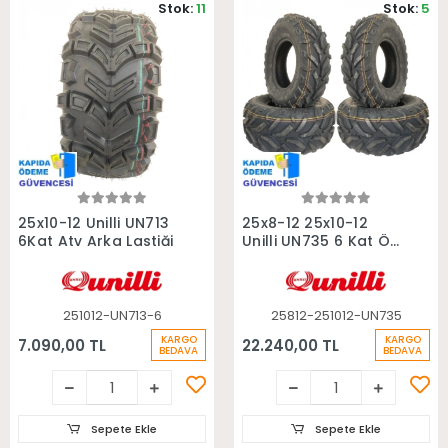
Stok:
11
Stok:
5
Sepete Ekle
Sepete Ekle
25x10-12 Unilli UN713
25x8-12 25x10-12
6Kat Atv Arka Lastiği
Unilli UN735 6 Kat Ön
Arka Takım Atv
Lastiği
251012-UN713-6
25812-251012-UN735
KARGO
KARGO
7.090,00 TL
22.240,00 TL
BEDAVA
BEDAVA
Sepete Ekle
Sepete Ekle