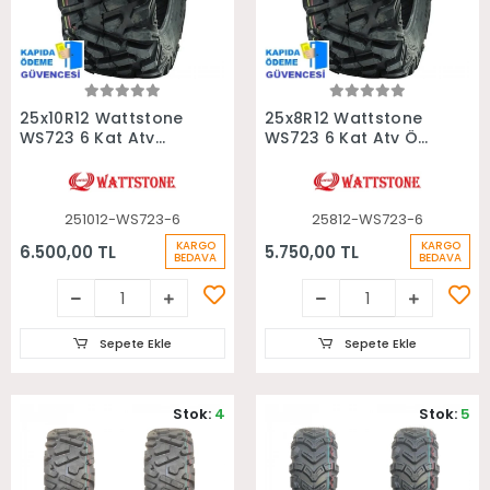
Sepete Ekle
Sepete Ekle
25x10R12 Wattstone
25x8R12 Wattstone
WS723 6 Kat Atv
WS723 6 Kat Atv Ön
Arka Lastiği
Lastiği
251012-WS723-6
25812-WS723-6
KARGO
KARGO
6.500,00 TL
5.750,00 TL
BEDAVA
BEDAVA
Sepete Ekle
Sepete Ekle
Stok:
4
Stok:
5