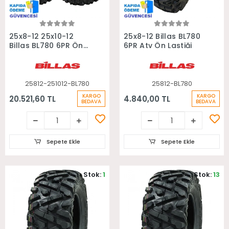
Sepete Ekle
Sepete Ekle
25x8-12 25x10-12
25x8-12 Billas BL780
Billas BL780 6PR Ön
6PR Atv Ön Lastiği
Arka Takım Atv
Lastiği
25812-251012-BL780
25812-BL780
KARGO
KARGO
20.521,60 TL
4.840,00 TL
BEDAVA
BEDAVA
Sepete Ekle
Sepete Ekle
Stok:
1
Stok:
13