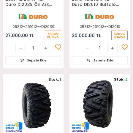
Duro DI2039 Ön Arka
Duro DI2010 Buffalo
Takım Atv Lastiği
Ön Arka Takım Atv
Lastiği
25812-251012--DI2039
25812-251012--DI2010
KARGO
KARGO
27.000,00 TL
30.000,00 TL
BEDAVA
BEDAVA
Sepete Ekle
Sepete Ekle
Stok:
1
Stok:
2