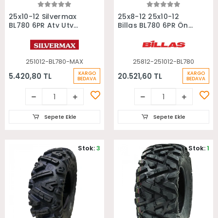
Sepete Ekle
Sepete Ekle
25x10-12 Silvermax
25x8-12 25x10-12
BL780 6PR Atv Utv
Billas BL780 6PR Ön
Arka Lastiği
Arka Takım Atv
Lastiği
251012-BL780-MAX
25812-251012-BL780
KARGO
KARGO
5.420,80 TL
20.521,60 TL
BEDAVA
BEDAVA
Sepete Ekle
Sepete Ekle
Stok:
3
Stok:
1