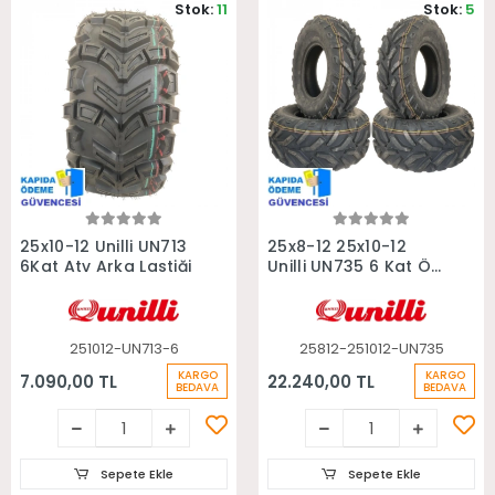
Stok:
11
Stok:
5
Sepete Ekle
Sepete Ekle
25x10-12 Unilli UN713
25x8-12 25x10-12
6Kat Atv Arka Lastiği
Unilli UN735 6 Kat Ön
Arka Takım Atv
Lastiği
251012-UN713-6
25812-251012-UN735
KARGO
KARGO
7.090,00 TL
22.240,00 TL
BEDAVA
BEDAVA
Sepete Ekle
Sepete Ekle