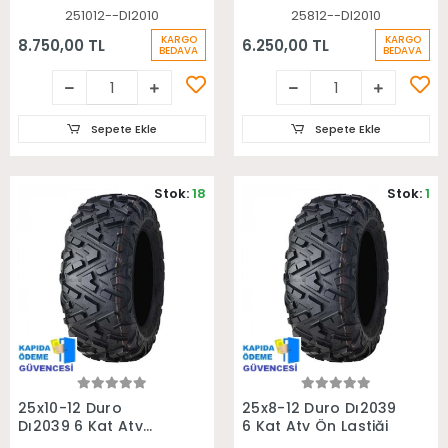
251012--DI2010
25812--DI2010
KARGO
KARGO
8.750,00 TL
6.250,00 TL
BEDAVA
BEDAVA
Sepete Ekle
Sepete Ekle
Stok:
18
Stok:
1
Sepete Ekle
Sepete Ekle
25x10-12 Duro
25x8-12 Duro Dı2039
Dı2039 6 Kat Atv
6 Kat Atv Ön Lastiği
Arka Lastiği