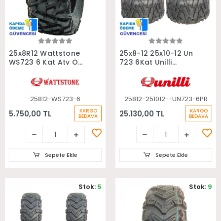
Sepete Ekle
Sepete Ekle
25x8R12 Wattstone
25x8-12 25x10-12 Un
WS723 6 Kat Atv Ön
723 6Kat Unilli
Lastiği
Radial Takım Atv
Lastiği
25812-WS723-6
25812-251012--UN723-6PR
KARGO
KARGO
5.750,00 TL
25.130,00 TL
BEDAVA
BEDAVA
Sepete Ekle
Sepete Ekle
Stok:
5
Stok:
9