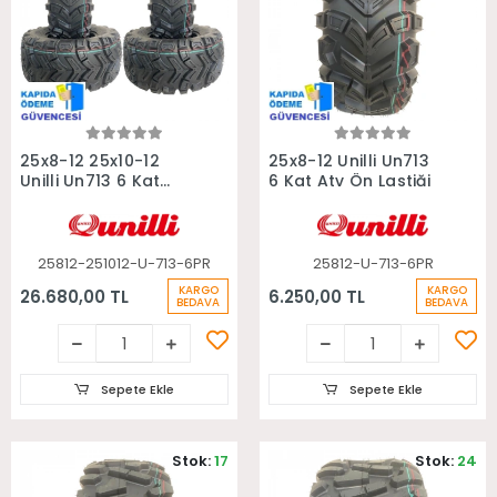
Sepete Ekle
Sepete Ekle
25x8-12 25x10-12
25x8-12 Unilli Un713
Unilli Un713 6 Kat
6 Kat Atv Ön Lastiği
Takım Atv Lastiği
25812-251012-U-713-6PR
25812-U-713-6PR
KARGO
KARGO
26.680,00 TL
6.250,00 TL
BEDAVA
BEDAVA
Sepete Ekle
Sepete Ekle
Stok:
17
Stok:
24