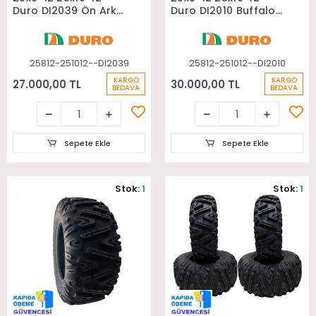
Duro DI2039 Ön Arka
Duro DI2010 Buffalo
Takım Atv Lastiği
Ön Arka Takım Atv
Lastiği
25812-251012--DI2039
25812-251012--DI2010
KARGO
KARGO
27.000,00 TL
30.000,00 TL
BEDAVA
BEDAVA
Sepete Ekle
Sepete Ekle
Stok:
1
Stok:
1