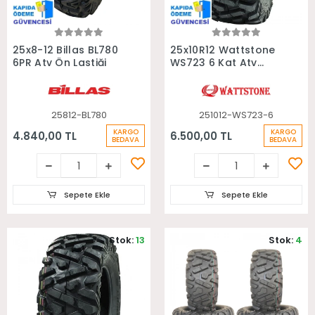
Sepete Ekle
Sepete Ekle
25x8-12 Billas BL780
25x10R12 Wattstone
6PR Atv Ön Lastiği
WS723 6 Kat Atv
Arka Lastiği
25812-BL780
251012-WS723-6
KARGO
KARGO
4.840,00 TL
6.500,00 TL
BEDAVA
BEDAVA
Sepete Ekle
Sepete Ekle
Stok:
13
Stok:
4