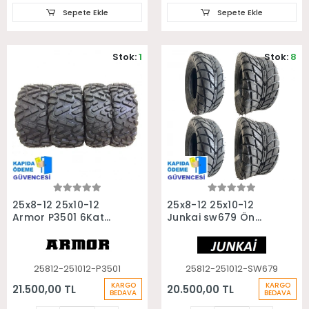
Sepete Ekle
Sepete Ekle
Stok:
1
Stok:
8
Sepete Ekle
Sepete Ekle
25x8-12 25x10-12
25x8-12 25x10-12
Armor P3501 6Kat
Junkai sw679 Ön
Ön Arka Takım Atv
Arka Takım Asfalt
Utv Lastiği
Yol Atv Utv Lastiği
25812-251012-P3501
25812-251012-SW679
KARGO
KARGO
21.500,00 TL
20.500,00 TL
BEDAVA
BEDAVA