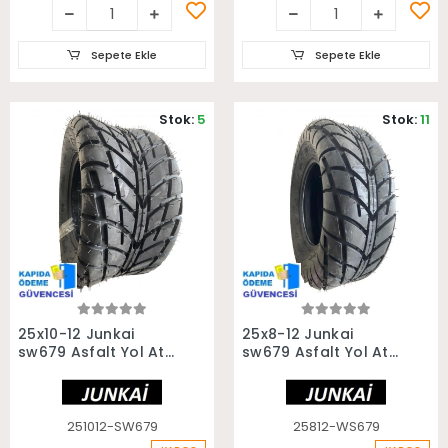
Sepete Ekle
Sepete Ekle
Stok:
5
Stok:
11
Sepete Ekle
Sepete Ekle
25x10-12 Junkai
25x8-12 Junkai
sw679 Asfalt Yol Atv
sw679 Asfalt Yol Atv
Utv Arka Lastiği
Utv Ön Lastiği
251012-SW679
25812-WS679