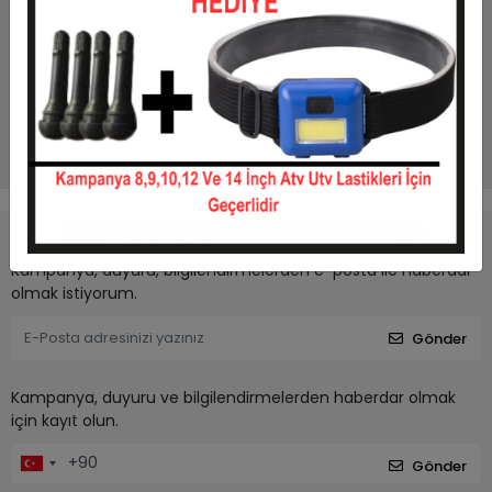
Güvenli Alışveriş
Güvenli ve kolay ödeme sistemi
Geniş Ürün Yelpazesi
Binlerce ürün ve kampanya seçeneği
7 / 24 DESTEK
Öneri ve şikayetlerinizi bize iletebilirsiniz.
Kampanya, duyuru, bilgilendirmelerden e-posta ile haberdar
olmak istiyorum.
Gönder
Kampanya, duyuru ve bilgilendirmelerden haberdar olmak
için kayıt olun.
Gönder