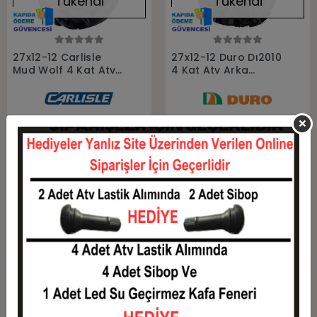
Tükendi
Tükendi
Stokta Yok
Stokta Yok
27x12-12 Carlisle
27x12-12 Duro Dı2010
Mud Wolf 4 Kat Atv
4 Kat Atv Arka
Arka Lastiği
Lastiği
271212-C-WOLF
271212--DI2010
Stokta Yok
Stokta Yok
Hızlı Teslimat
Siparişleriniz en kısa sürede elinize ulaşır.