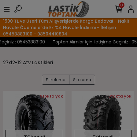
0
1500 TL ve Üzeri Tüm Alışverişlerde Kargo Bedava! - Nakit
Havale Ödemelerde Ek %4 Havale İndirimi - İletişim
05453883100 - 08504410804
Geçiniz : 05453883100
Toptan Alımlar İçin İletişime Geçiniz : 0
27x12-12 Atv Lastikleri
Filtreleme
Sıralama
Stok:
Stokta yok
Stok:
Stokta yok