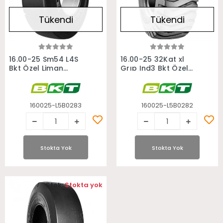
Tükendi
Tükendi
Stokta Yok
Stokta Yok
16.00-25 Sm54 L4S
16.00-25 32Kat xl
Bkt Özel Liman
Grıp Ind3 Bkt Özel
Forklift Lastiği
Liman Forklift Lastiği
160025-L5B0283
160025-L5B0282
Stokta Yok
Stokta Yok
Stok:
Stokta yok