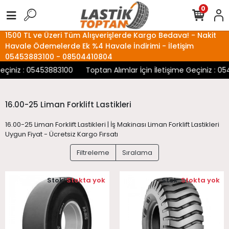
0
1500 TL ve Üzeri Tüm Alışverişlerde Kargo Bedava! - Nakit
Havale Ödemelerde Ek %4 Havale İndirimi - İletişim
05453883100 - 08504410804
Geçiniz : 05453883100
Toptan Alımlar İçin İletişime Geçiniz : 0
16.00-25 Liman Forklift Lastikleri
16.00-25 Liman Forklift Lastikleri | İş Makinası Liman Forklift Lastikleri
Uygun Fiyat - Ücretsiz Kargo Fırsatı
Filtreleme
Sıralama
Stok:
Stokta yok
Stok:
Stokta yok