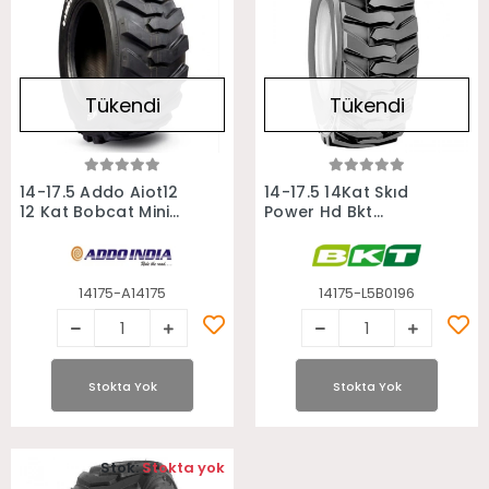
Tükendi
Tükendi
Stokta Yok
Stokta Yok
14-17.5 Addo Aiot12
14-17.5 14Kat Skıd
12 Kat Bobcat Mini
Power Hd Bkt
Yükleyici Lastiği
Bobcat Lastiği
14175-A14175
14175-L5B0196
Stokta Yok
Stokta Yok
Stok:
Stokta yok