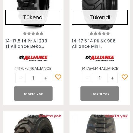
Tükendi
Tükendi
Stokta Yok
Stokta Yok
14-17.5 14 Pr Al 239
14-17.5 14 PR SK 906
Tl Allıance Beko
Alliance Mini
Kepçe Lastiği
Yükleyici Bobcat
Lastiği
14175-L146ALLIANCE
14175-L144ALLIANCE
Stokta Yok
Stokta Yok
Stok:
Stokta yok
Stok:
Stokta yok