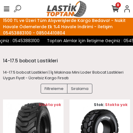
0
1500 TL ve Üzeri Tüm Alışverişlerde Kargo Bedava! - Nakit
Havale Ödemelerde Ek %4 Havale İndirimi - İletişim
05453883100 - 08504410804
çiniz : 05453883100
Toptan Alımlar İçin İletişime Geçiniz : 054
14-17.5 bobcat Lastikleri
14-17.5 bobcat Lastikleri | İş Makinası Mini Loder Bobcat Lastikleri
Uygun Fiyat - Ücretsiz Kargo Fırsatı
Filtreleme
Sıralama
Stok:
Stokta yok
Stok:
Stokta yok