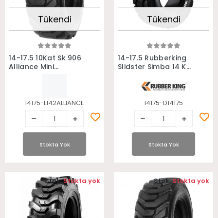
Tükendi
Tükendi
Stokta Yok
Stokta Yok
14-17.5 10Kat Sk 906
14-17.5 Rubberking
Alliance Mini
Slidster Simba 14 Kat
Yükleyici Bobcat
Bobcat Mini Yükleyici
Lastiği
Lastiği
14175-L142ALLIANCE
14175-D14175
Stokta Yok
Stokta Yok
Stok:
Stokta yok
Stok:
Stokta yok