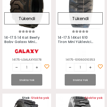
Tükendi
Tükendi
Stokta Yok
Stokta Yok
14-17.5 14 Kat Beefy
14-17.5 14Kat 610
Baby Galaxy Mini
Tiron Mini Yükleyici
Yükleyici Bobcat
Bobcat Lastiği
Lastiği
14175-LGALAXY0078
14175-101060010353
Stokta Yok
Stokta Yok
Stok:
Stokta yok
Stok:
Stokta yok