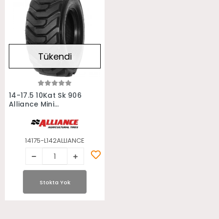
Tükendi
Stokta Yok
14-17.5 10Kat Sk 906
Alliance Mini
Yükleyici Bobcat
Lastiği
14175-L142ALLIANCE
Stokta Yok