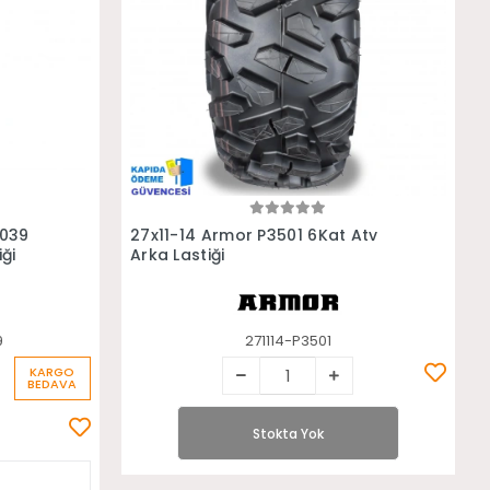
Stokta Yok
2039
27x11-14 Armor P3501 6Kat Atv
ği
Arka Lastiği
9
271114-P3501
KARGO
BEDAVA
Stokta Yok