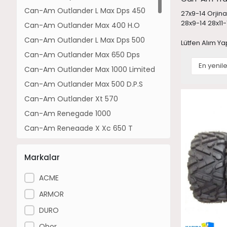
Can-Am Outlander L Max Dps 450
27x9-14 Orjinal
28x9-14 28x11
Can-Am Outlander Max 400 H.O
Can-Am Outlander L Max Dps 500
Lütfen Alım Ya
Can-Am Outlander Max 650 Dps
Can-Am Outlander Max 1000 Limited
Can-Am Outlander Max 500 D.P.S
Can-Am Outlander Xt 570
Can-Am Renegade 1000
Can-Am Renegade X Xc 650 T
Can-Am Outlander Xu+ 570
Markalar
Can-Am Outlander Max 800 Limited
Can-Am Outlander Dps 1000 T
ACME
Can-Am Outlander Max Xt 700
ARMOR
Can-Am Outlander Xtp 1000
DURO
Can-Am Maverick Trail 700
Obor