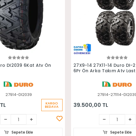
Sepete Ekle
Sepete Ekle
ro DI2039 6Kat Atv Ön
27X9-14 27X11-14 Duro DI-
6Pr Ön Arka Takım Atv Lasti
27914-DI2039
27914-271114-DI203
KARGO
 TL
39.500,00 TL
BEDAVA
Sepete Ekle
Sepete Ekle