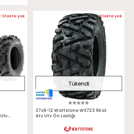
:
Stokta yok
Stok:
Stokta yok
Tükendi
Stokta Yok
8
27x9-12 Wattstone WS723 6Kat
 Utv
Atv Utv Ön Lastiği