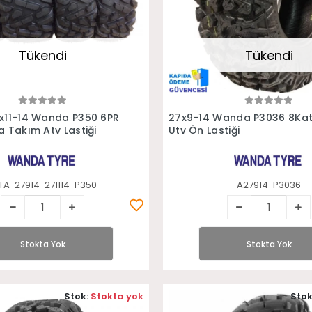
Tükendi
Tükendi
Stokta Yok
Stokta Yok
x11-14 Wanda P350 6PR
27x9-14 Wanda P3036 8Kat
a Takım Atv Lastiği
Utv Ön Lastiği
TA-27914-271114-P350
A27914-P3036
Stokta Yok
Stokta Yok
Stok:
Stokta yok
Stok