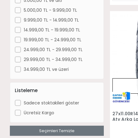
5.000,00 TL ve altı
Can-Am Maverick X Rs Turbo Rr Sas
5.000,00 TL - 9.999,00 TL
Can-Am Maverick Max X Rs Turbo Rr
9.999,00 TL - 14.999,00 TL
Sas
Can-Am Maverick Max X Rc Turbo Rr
14.999,00 TL - 19.999,00 TL
Can-Am Maverick R X Rs 999T Dct
19.999,00 TL - 24.999,00 TL
Can-Am Maverick R X Rs 999T Dct
24.999,00 TL - 29.999,00 TL
Sas
29.999,00 TL - 34.999,00 TL
34.999,00 TL ve üzeri
Listeleme
Sadece stoktakileri göster
Ücretsiz Kargo
27x11.00R1
Atv Arka La
Seçimleri Temizle