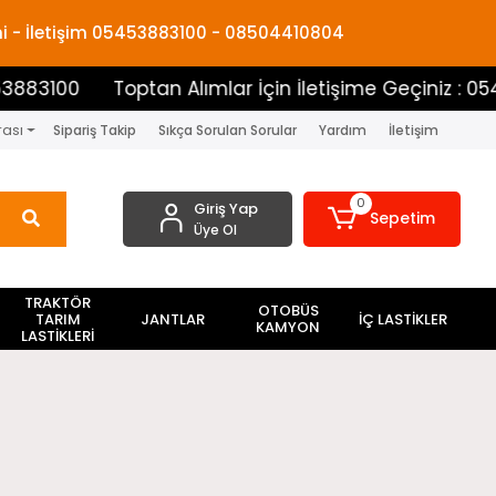
mi - İletişim 05453883100 - 08504410804
Toptan Alımlar İçin İletişime Geçiniz : 05453883100
rası
Sipariş Takip
Sıkça Sorulan Sorular
Yardım
İletişim
0
Giriş Yap
Sepetim
Üye Ol
TRAKTÖR
OTOBÜS
TARIM
JANTLAR
İÇ LASTİKLER
KAMYON
LASTİKLERİ