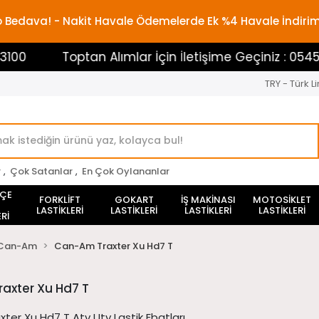
rgo Bedava! - Nakit Havale Ödemelerde Ek %4 Havale İndiri
Toptan Alımlar İçin İletişime Geçiniz : 05453883100
TRY - Türk Li
r
,
Çok Satanlar
,
En Çok Oylananlar
HÇE
FORKLİFT
GOKART
İŞ MAKİNASI
MOTOSİKLET
LASTİKLERİ
LASTİKLERİ
LASTİKLERİ
LASTİKLERİ
Rİ
Can-Am
Can-Am Traxter Xu Hd7 T
axter Xu Hd7 T
er Xu Hd7 T Atv Utv Lastik Ebatları