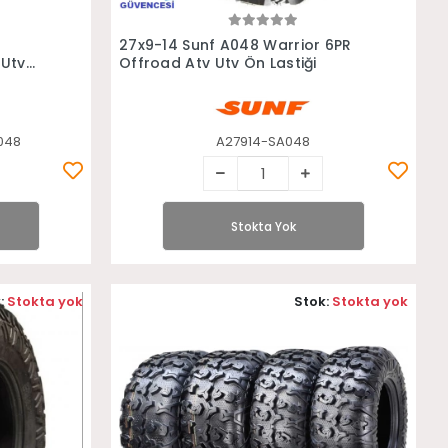
Stokta Yok
8
27x9-14 Sunf A048 Warrior 6PR
 Utv
Offroad Atv Utv Ön Lastiği
048
A27914-SA048
Stokta Yok
:
Stokta yok
Stok:
Stokta yok