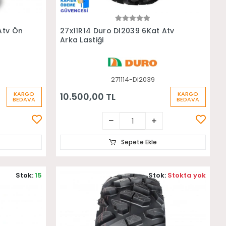
Sepete Ekle
Atv Ön
27x11R14 Duro DI2039 6Kat Atv
Arka Lastiği
271114-DI2039
KARGO
KARGO
10.500,00 TL
BEDAVA
BEDAVA
Sepete Ekle
Stok:
15
Stok:
Stokta yok