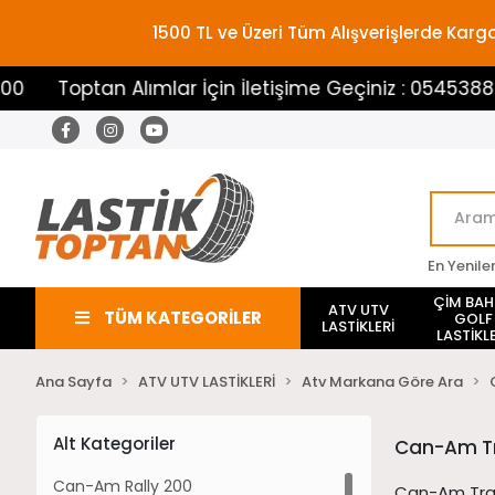
1500 TL ve Üzeri Tüm Alışverişlerde Ka
an Alımlar İçin İletişime Geçiniz : 05453883100
En Yenile
ÇİM BA
ATV UTV
TÜM KATEGORİLER
GOLF
LASTİKLERİ
LASTİKLE
Ana Sayfa
ATV UTV LASTİKLERİ
Atv Markana Göre Ara
Alt Kategoriler
Can-Am Tr
Can-Am Rally 200
Can-Am Traxt