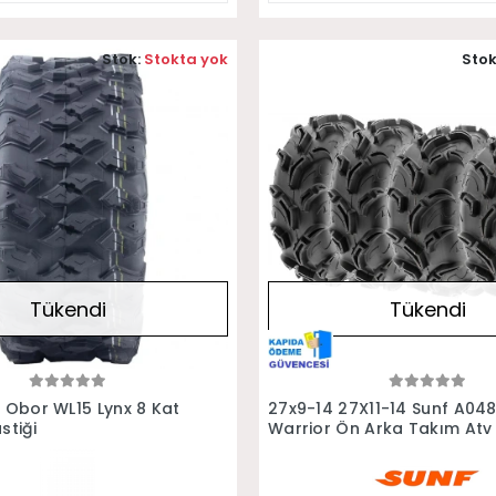
Stok:
Stokta yok
Stok
Tükendi
Tükendi
Stokta Yok
Stokta Yok
4 Obor WL15 Lynx 8 Kat
27x9-14 27X11-14 Sunf A04
stiği
Warrior Ön Arka Takım Atv
Lastiği