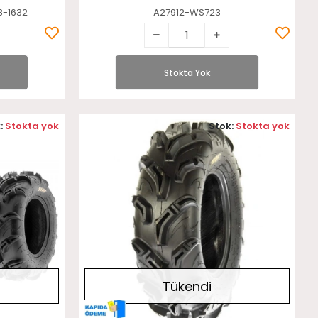
8-1632
A27912-WS723
Stokta Yok
:
Stokta yok
Stok:
Stokta yok
Tükendi