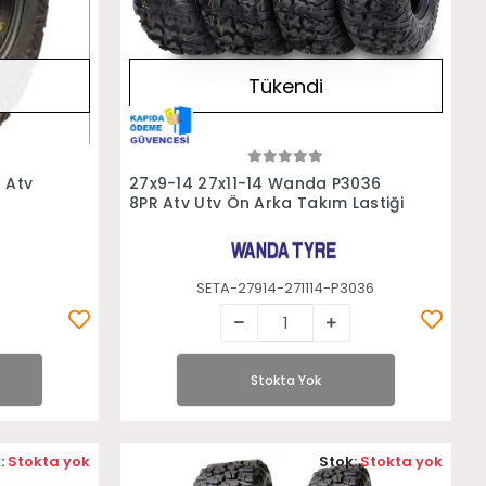
Tükendi
Stokta Yok
 Atv
27x9-14 27x11-14 Wanda P3036
8PR Atv Utv Ön Arka Takım Lastiği
SETA-27914-271114-P3036
Stokta Yok
:
Stokta yok
Stok:
Stokta yok