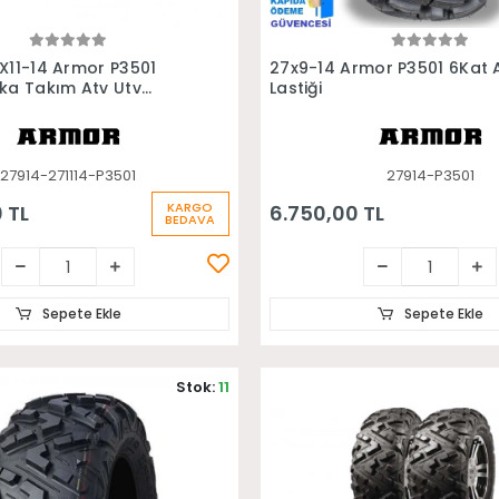
Sepete Ekle
Sepete Ekle
X11-14 Armor P3501
27x9-14 Armor P3501 6Kat 
ka Takım Atv Utv
Lastiği
27914-271114-P3501
27914-P3501
KARGO
 TL
6.750,00 TL
BEDAVA
Sepete Ekle
Sepete Ekle
Stok:
11