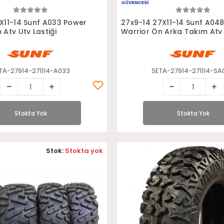
Stokta Yok
Stokta Yok
X11-14 Sunf A033 Power
27x9-14 27X11-14 Sunf A04
Atv Utv Lastiği
Warrior Ön Arka Takım Atv
Lastiği
TA-27914-271114-A033
SETA-27914-271114-SA
Stokta Yok
Stokta Yok
Stok:
Stokta yok
Stok