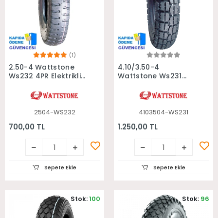
(1)
Sepete Ekle
Sepete Ekle
2.50-4 Wattstone
4.10/3.50-4
Ws232 4PR Elektrikli
Wattstone Ws231
Engelli Araç Lastiği
4PR Engelli Araç Ve
Mini Atv Lastiği
2504-WS232
4103504-WS231
700,00 TL
1.250,00 TL
Sepete Ekle
Sepete Ekle
Stok:
100
Stok:
96