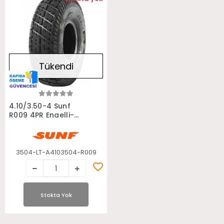
Tükendi
Stokta Yok
4.10/3.50-4 Sunf
R009 4PR Engelli-
Elektrikli-Küçük Atv
Lastiği
3504-LT-A4103504-R009
Stokta Yok