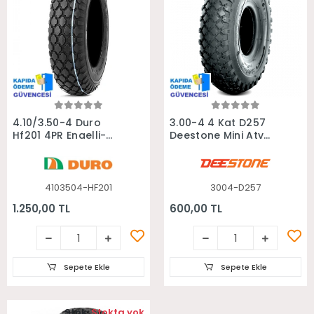
Sepete Ekle
Sepete Ekle
4.10/3.50-4 Duro
3.00-4 4 Kat D257
Hf201 4PR Engelli-
Deestone Mini Atv
Elektrikli-Küçük Atv
Engelli Araç Lastiği
Lastiği
4103504-HF201
3004-D257
1.250,00 TL
600,00 TL
Sepete Ekle
Sepete Ekle
Stok:
Stokta yok