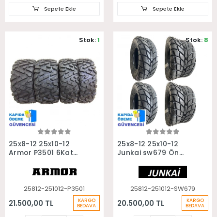
Sepete Ekle
Sepete Ekle
Stok:
1
Stok:
8
Sepete Ekle
Sepete Ekle
25x8-12 25x10-12
25x8-12 25x10-12
Armor P3501 6Kat
Junkai sw679 Ön
Ön Arka Takım Atv
Arka Takım Asfalt
Utv Lastiği
Yol Atv Utv Lastiği
25812-251012-P3501
25812-251012-SW679
KARGO
KARGO
21.500,00 TL
20.500,00 TL
BEDAVA
BEDAVA