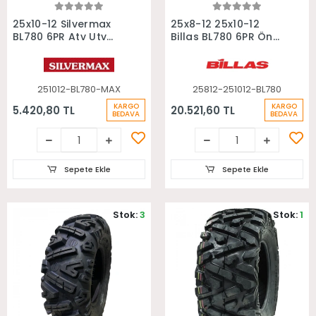
Sepete Ekle
Sepete Ekle
25x10-12 Silvermax
25x8-12 25x10-12
BL780 6PR Atv Utv
Billas BL780 6PR Ön
Arka Lastiği
Arka Takım Atv
Lastiği
251012-BL780-MAX
25812-251012-BL780
KARGO
KARGO
5.420,80 TL
20.521,60 TL
BEDAVA
BEDAVA
Sepete Ekle
Sepete Ekle
Stok:
3
Stok:
1