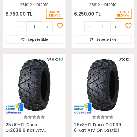
251012--DI2010
25812--DI2010
KARGO
KARGO
8.750,00 TL
6.250,00 TL
BEDAVA
BEDAVA
Sepete Ekle
Sepete Ekle
Stok:
18
Stok:
1
Sepete Ekle
Sepete Ekle
25x10-12 Duro
25x8-12 Duro Dı2039
Dı2039 6 Kat Atv
6 Kat Atv Ön Lastiği
Arka Lastiği