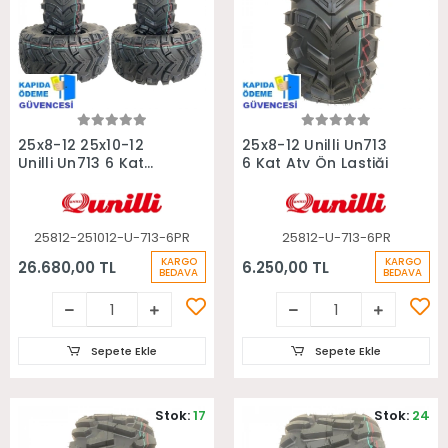
Sepete Ekle
Sepete Ekle
25x8-12 25x10-12
25x8-12 Unilli Un713
Unilli Un713 6 Kat
6 Kat Atv Ön Lastiği
Takım Atv Lastiği
25812-251012-U-713-6PR
25812-U-713-6PR
KARGO
KARGO
26.680,00 TL
6.250,00 TL
BEDAVA
BEDAVA
Sepete Ekle
Sepete Ekle
Stok:
17
Stok:
24