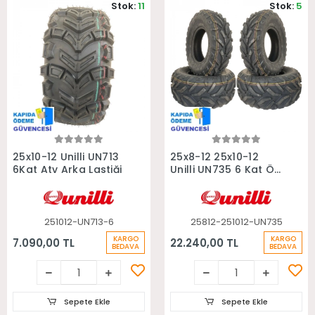
Stok:
11
Stok:
5
Sepete Ekle
Sepete Ekle
25x10-12 Unilli UN713
25x8-12 25x10-12
6Kat Atv Arka Lastiği
Unilli UN735 6 Kat Ön
Arka Takım Atv
Lastiği
251012-UN713-6
25812-251012-UN735
KARGO
KARGO
7.090,00 TL
22.240,00 TL
BEDAVA
BEDAVA
Sepete Ekle
Sepete Ekle