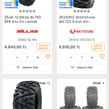
Sepete Ekle
Sepete Ekle
25x8-12 Billas BL780
25x10R12 Wattstone
6PR Atv Ön Lastiği
WS723 6 Kat Atv
Arka Lastiği
25812-BL780
251012-WS723-6
KARGO
KARGO
4.840,00 TL
6.500,00 TL
BEDAVA
BEDAVA
Sepete Ekle
Sepete Ekle
Stok:
13
Stok:
4