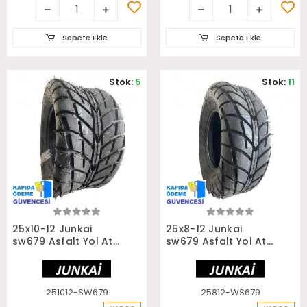
Sepete Ekle
Sepete Ekle
Stok:
5
Stok:
11
Sepete Ekle
Sepete Ekle
25x10-12 Junkai
25x8-12 Junkai
sw679 Asfalt Yol Atv
sw679 Asfalt Yol Atv
Utv Arka Lastiği
Utv Ön Lastiği
251012-SW679
25812-WS679