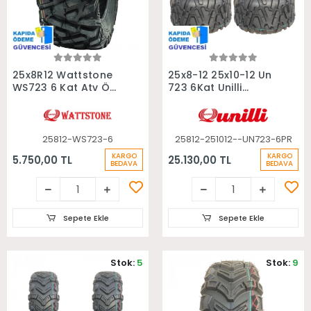
Sepete Ekle
Sepete Ekle
25x8R12 Wattstone
25x8-12 25x10-12 Un
WS723 6 Kat Atv Ön
723 6Kat Unilli
Lastiği
Radial Takım Atv
Lastiği
25812-WS723-6
25812-251012--UN723-6PR
KARGO
KARGO
5.750,00 TL
25.130,00 TL
BEDAVA
BEDAVA
Sepete Ekle
Sepete Ekle
Stok:
5
Stok:
9