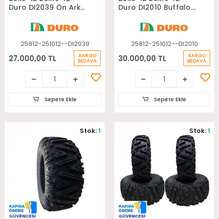
Duro DI2039 Ön Arka
Duro DI2010 Buffalo
Takım Atv Lastiği
Ön Arka Takım Atv
Lastiği
25812-251012--DI2039
25812-251012--DI2010
KARGO
KARGO
27.000,00 TL
30.000,00 TL
BEDAVA
BEDAVA
Sepete Ekle
Sepete Ekle
Stok:
1
Stok:
1