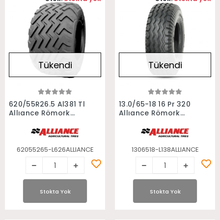
Tükendi
Tükendi
Stokta Yok
Stokta Yok
620/55R26.5 Al381 Tl
13.0/65-18 16 Pr 320
Allıance Römork
Allıance Römork
Lastiği
Lastiği
62055265-L626ALLIANCE
1306518-L138ALLIANCE
Stokta Yok
Stokta Yok