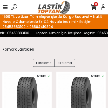
0
1500 TL ve Üzeri Tüm Alışverişlerde Kargo Bedava! - Nakit
Havale Ödemelerde Ek %4 Havale İndirimi - İletişim
05453883100 - 08504410804
iz : 05453883100
Toptan Alımlar İçin İletişime Geçiniz : 054538
Römork Lastikleri
Filtreleme
Sıralama
Stok:
10
Stok:
10