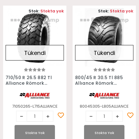
Stok:
Stokta yok
Stok:
Stokta yok
Tükendi
Tükendi
Stokta Yok
Stokta Yok
710/50 R 26.5 882 Tl
800/45 R 30.5 Tl 885
Allıance Römork
Allıance Römork
Lastiği
Lastiği
71050265-L715ALLIANCE
80045305-L805ALLIANCE
Stokta Yok
Stokta Yok