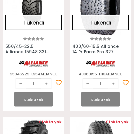
Tükendi
Tükendi
Stokta Yok
Stokta Yok
550/45-22.5
400/60-15.5 Alliance
Alliance 159A8 331
14 Pr Farm Pro 327
Römork Lastiği
Radyal Römork
Lastiği
55045225-L954ALLIANCE
40060155-L116ALLIANCE
Stokta Yok
Stokta Yok
Stok:
Stokta yok
Stok:
Stokta yok