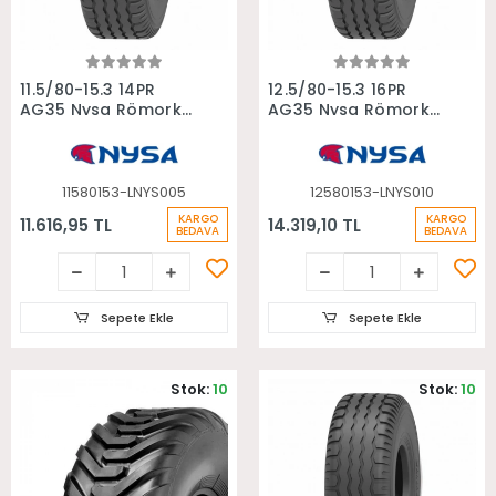
Sepete Ekle
Sepete Ekle
11.5/80-15.3 14PR
12.5/80-15.3 16PR
AG35 Nysa Römork
AG35 Nysa Römork
Lastiği
Lastiği
11580153-LNYS005
12580153-LNYS010
KARGO
KARGO
11.616,95 TL
14.319,10 TL
BEDAVA
BEDAVA
Sepete Ekle
Sepete Ekle
Stok:
10
Stok:
10