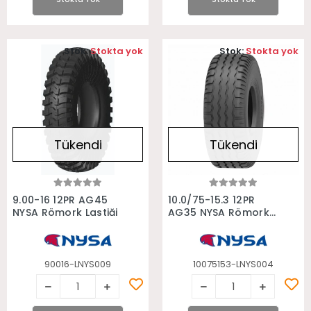
Stok:
Stokta yok
Stok:
Stokta yok
Tükendi
Tükendi
Stokta Yok
Stokta Yok
9.00-16 12PR AG45
10.0/75-15.3 12PR
NYSA Römork Lastiği
AG35 NYSA Römork
Lastiği
90016-LNYS009
10075153-LNYS004