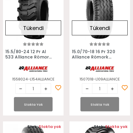
Tükendi
Tükendi
Stokta Yok
Stokta Yok
15.5/80-24 12 Pr Al
15.0/70-18 16 Pr 320
533 Alliance Römork
Alliance Römork
Lastiği
Lastiği
1558024-L154ALLIANCE
1507018-L109ALLIANCE
Stokta Yok
Stokta Yok
Stok:
Stokta yok
Stok:
Stokta yok