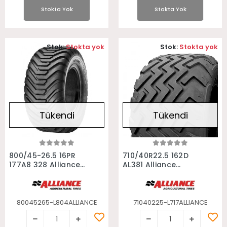
Stokta Yok
Stokta Yok
Stok:
Stokta yok
Stok:
Stokta yok
Tükendi
Tükendi
Stokta Yok
Stokta Yok
800/45-26.5 16PR
710/40R22.5 162D
177A8 328 Alliance
AL381 Alliance
Römork Lastiği
Römork Lastiği
80045265-L804ALLIANCE
71040225-L717ALLIANCE