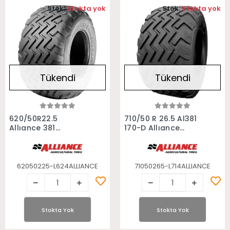
Stok:
Stokta yok
Stok:
Stokta yok
Tükendi
Tükendi
Stokta Yok
Stokta Yok
620/50R22.5
710/50 R 26.5 Al381
Allıance 381
170-D Allıance
Flotmaster 154D
Römork Lastiği
Römork Lastiği
62050225-L624ALLIANCE
71050265-L714ALLIANCE
Stokta Yok
Stokta Yok