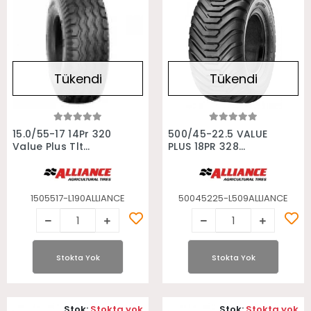
Tükendi
Tükendi
Stokta Yok
Stokta Yok
15.0/55-17 14Pr 320
500/45-22.5 VALUE
Value Plus Tlt
PLUS 18PR 328
Alliance Römork
Alliance Römork
Lastiği
Lastiği
1505517-L190ALLIANCE
50045225-L509ALLIANCE
Stokta Yok
Stokta Yok
Stok:
Stokta yok
Stok:
Stokta yok