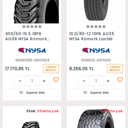
Sepete Ekle
Sepete Ekle
400/60-15.5 18PR
10.0/80-12 10PR AG35
AG09 NYSA Römork
NYSA Römork Lastiği
Lastiği
40060155-LNYS003
1008012-LNYS001
KARGO
KARGO
17.170,85 TL
8.256,05 TL
BEDAVA
BEDAVA
Sepete Ekle
Sepete Ekle
Stok:
Stokta yok
Stok:
Stokta yok