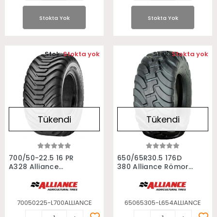
Stokta Yok
Stokta Yok
Stok:
Stokta yok
Stok:
Stokta yok
Tükendi
Tükendi
Stokta Yok
Stokta Yok
700/50-22.5 16 PR
650/65R30.5 176D
A328 Alliance
380 Alliance Römork
Römork Lastiği
Lastiği
70050225-L700ALLIANCE
65065305-L654ALLIANCE