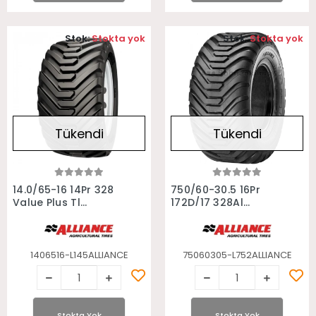
Stok:
Stokta yok
Stok:
Stokta yok
Tükendi
Tükendi
Stokta Yok
Stokta Yok
14.0/65-16 14Pr 328
750/60-30.5 16Pr
Value Plus Tl
172D/17 328Al
Allıance Römork
Allıance Römork
Lastiği
Lastiği
1406516-L145ALLIANCE
75060305-L752ALLIANCE
Stokta Yok
Stokta Yok