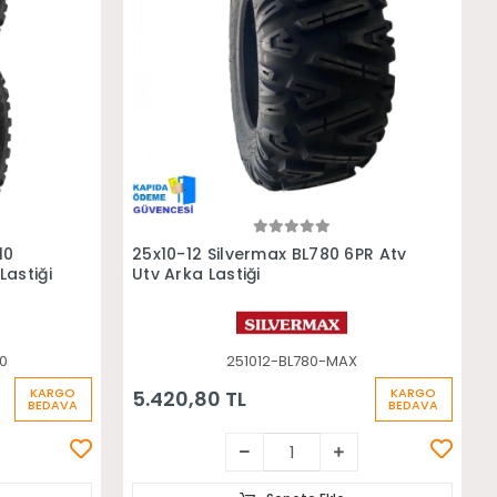
Sepete Ekle
10
25x10-12 Silvermax BL780 6PR Atv
Lastiği
Utv Arka Lastiği
10
251012-BL780-MAX
KARGO
KARGO
5.420,80 TL
BEDAVA
BEDAVA