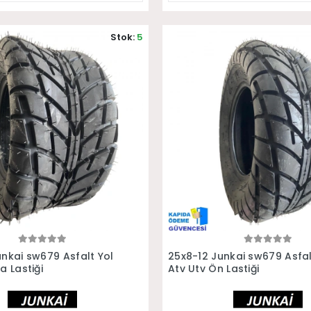
Stok:
5
Sepete Ekle
Sepete Ekle
unkai sw679 Asfalt Yol
25x8-12 Junkai sw679 Asfal
a Lastiği
Atv Utv Ön Lastiği