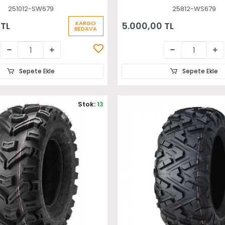
251012-SW679
25812-WS679
KARGO
 TL
5.000,00 TL
BEDAVA
Sepete Ekle
Sepete Ekle
Stok:
13