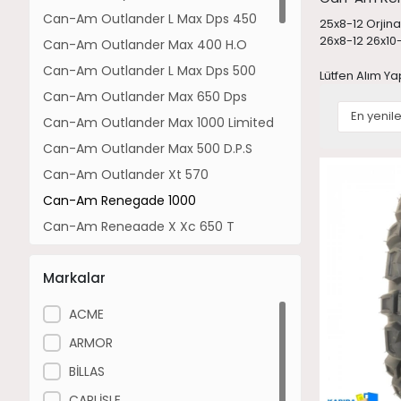
Can-Am Outlander L Max Dps 450
25x8-12 Orjinal
26x8-12 26x10
Can-Am Outlander Max 400 H.O
Can-Am Outlander L Max Dps 500
Lütfen Alım Ya
Can-Am Outlander Max 650 Dps
Can-Am Outlander Max 1000 Limited
Can-Am Outlander Max 500 D.P.S
Can-Am Outlander Xt 570
Can-Am Renegade 1000
Can-Am Renegade X Xc 650 T
Can-Am Outlander Xu+ 570
Markalar
Can-Am Outlander Max 800 Limited
Can-Am Outlander Dps 1000 T
ACME
Can-Am Outlander Max Xt 700
ARMOR
Can-Am Outlander Xtp 1000
BİLLAS
Can-Am Maverick Trail 700
CARLİSLE