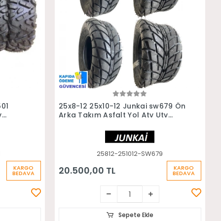
Sepete Ekle
501
25x8-12 25x10-12 Junkai sw679 Ön
v
Arka Takım Asfalt Yol Atv Utv
Lastiği
1
25812-251012-SW679
KARGO
KARGO
20.500,00 TL
BEDAVA
BEDAVA
Sepete Ekle