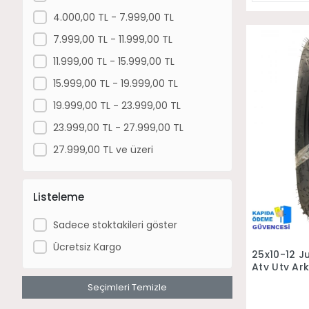
Can-Am Maverick X Rs Turbo Rr Sas
4.000,00 TL - 7.999,00 TL
Can-Am Maverick Max X Rs Turbo Rr
7.999,00 TL - 11.999,00 TL
Sas
11.999,00 TL - 15.999,00 TL
Can-Am Maverick Max X Rc Turbo Rr
15.999,00 TL - 19.999,00 TL
Can-Am Maverick R X Rs 999T Dct
19.999,00 TL - 23.999,00 TL
Can-Am Maverick R X Rs 999T Dct
Sas
23.999,00 TL - 27.999,00 TL
27.999,00 TL ve üzeri
Listeleme
Sadece stoktakileri göster
Ücretsiz Kargo
25x10-12 J
Atv Utv Ark
Seçimleri Temizle