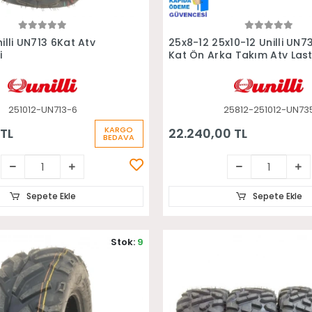
Sepete Ekle
Sepete Ekle
illi UN713 6Kat Atv
25x8-12 25x10-12 Unilli UN7
i
Kat Ön Arka Takım Atv Last
251012-UN713-6
25812-251012-UN73
KARGO
 TL
22.240,00 TL
BEDAVA
Sepete Ekle
Sepete Ekle
Stok:
9