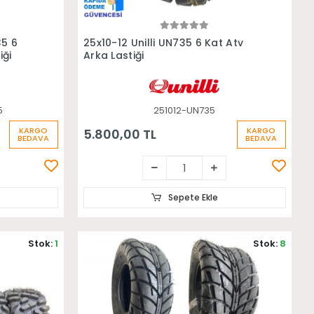
Sepete Ekle
35 6
25x10-12 Unilli UN735 6 Kat Atv
iği
Arka Lastiği
5
251012-UN735
KARGO
KARGO
5.800,00 TL
BEDAVA
BEDAVA
Sepete Ekle
Stok:
1
Stok:
8