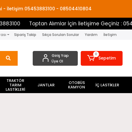
mi - İletişim 05453883100 - 08504410804
Toptan Alımlar İçin İletişime Geçiniz : 05453883100
rası
Sipariş Takip
Sıkça Sorulan Sorular
Yardım
İletişim
0
Giriş Yap
Sepetim
Üye Ol
TRAKTÖR
OTOBÜS
TARIM
JANTLAR
İÇ LASTİKLER
KAMYON
LASTİKLERİ