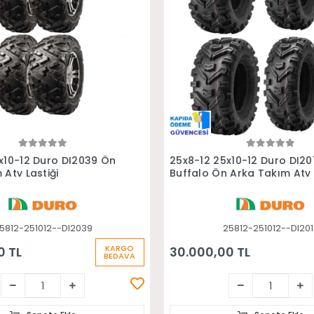
Sepete Ekle
Sepete Ekle
x10-12 Duro DI2039 Ön
25x8-12 25x10-12 Duro DI20
 Atv Lastiği
Buffalo Ön Arka Takım Atv 
5812-251012--DI2039
25812-251012--DI20
KARGO
0 TL
30.000,00 TL
BEDAVA