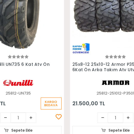
Sepete Ekle
Sepete Ekle
lli UN735 6 Kat Atv Ön
25x8-12 25x10-12 Armor P3
6Kat Ön Arka Takım Atv Ut
Lastiği
25812-UN735
25812-251012-P350
KARGO
 TL
21.500,00 TL
BEDAVA
Sepete Ekle
Sepete Ekle