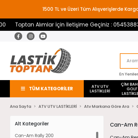
1500 TL ve Üzeri Tüm Alışverişlerde Ka
an Alımlar İçin İletişime Geçiniz : 05453883100
En Yenile
ÇİM BA
ATV UTV
TÜM KATEGORİLER
GOLF
LASTİKLERİ
LASTİKLE
Ana Sayfa
ATV UTV LASTİKLERİ
Atv Markana Göre Ara
Alt Kategoriler
Can-Am R
Can-Am Rally 200
Can-Am Rene