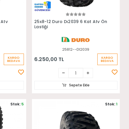
Sepete Ekle
 Atv
25x8-12 Duro Dı2039 6 Kat Atv Ön
Lastiği
25812--DI2039
KARGO
KARGO
6.250,00 TL
BEDAVA
BEDAVA
Sepete Ekle
Stok:
5
Stok:
1