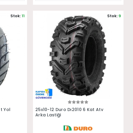
Stok:
11
Stok:
9
Sepete Ekle
t Yol
25x10-12 Duro Dı2010 6 Kat Atv
Arka Lastiği