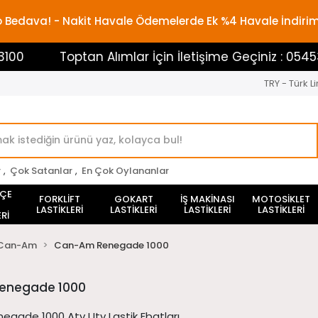
rgo Bedava! - Nakit Havale Ödemelerde Ek %4 Havale İndiri
Toptan Alımlar İçin İletişime Geçiniz : 05453883100
TRY - Türk Li
r
,
Çok Satanlar
,
En Çok Oylananlar
HÇE
FORKLİFT
GOKART
İŞ MAKİNASI
MOTOSİKLET
LASTİKLERİ
LASTİKLERİ
LASTİKLERİ
LASTİKLERİ
Rİ
Can-Am
Can-Am Renegade 1000
enegade 1000
gade 1000 Atv Utv Lastik Ebatları