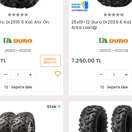
Sepete Ekle
Sepete Ekle
ro Dı2010 6 Kat Atv Ön
25x10-12 Duro Dı2039 6 Kat
Arka Lastiği
25812--DI2010
251012--DI2039
KARGO
 TL
7.250,00 TL
BEDAVA
Sepete Ekle
Sepete Ekle
Stok:
5