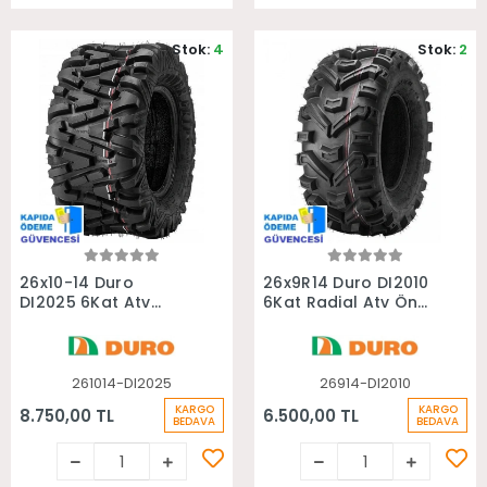
Stok:
4
Stok:
2
Sepete Ekle
Sepete Ekle
26x10-14 Duro
26x9R14 Duro DI2010
DI2025 6Kat Atv
6Kat Radial Atv Ön
Arka Lastiği
Lastiği
261014-DI2025
26914-DI2010
KARGO
KARGO
8.750,00 TL
6.500,00 TL
BEDAVA
BEDAVA