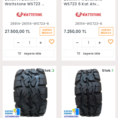
Wattstone WS723 6
WS723 6 Kat Atv
Kat Radial Ön Arka
Arka Lastiği
Takım Atv Lastiği
26914-261114-WS723-6
261114-WS723-6
KARGO
KARGO
27.500,00 TL
7.250,00 TL
BEDAVA
BEDAVA
Sepete Ekle
Sepete Ekle
Stok:
2
Stok:
1