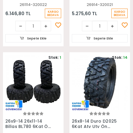
261114-320022
26914-320021
KARGO
KARGO
6.146,80 TL
5.275,60 TL
BEDAVA
BEDAVA
Sepete Ekle
Sepete Ekle
Stok:
1
Stok:
14
Sepete Ekle
Sepete Ekle
26x9-14 26x11-14
26x8-14 Duro D2025
Billas BL780 6Kat Ön
6Kat Atv Utv Ön
Arka Takım Atv
Lastiği