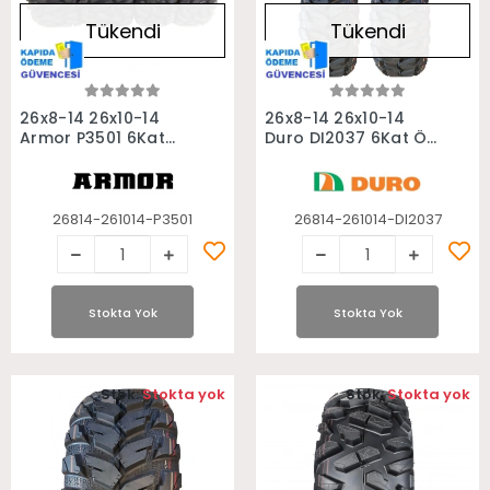
Tükendi
Tükendi
Stokta Yok
Stokta Yok
26x8-14 26x10-14
26x8-14 26x10-14
Armor P3501 6Kat
Duro DI2037 6Kat Ön
Ön Arka Takım Atv
Arka Takım Atv
Lastiği
Lastiği
26814-261014-P3501
26814-261014-DI2037
Stokta Yok
Stokta Yok
Stok:
Stokta yok
Stok:
Stokta yok