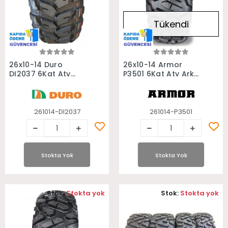
Tükendi
Stokta Yok
Stokta Yok
26x10-14 Duro
26x10-14 Armor
DI2037 6Kat Atv
P3501 6Kat Atv Arka
Arka Lastiği
Lastiği
261014-DI2037
261014-P3501
Stokta Yok
Stokta Yok
Stok:
Stokta yok
Stok:
Stokta yok