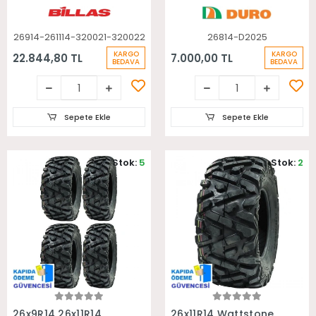
Lastiği
26914-261114-320021-320022
26814-D2025
KARGO
KARGO
22.844,80 TL
7.000,00 TL
BEDAVA
BEDAVA
Sepete Ekle
Sepete Ekle
Stok:
5
Stok:
2
Sepete Ekle
Sepete Ekle
26x9R14 26x11R14
26x11R14 Wattstone