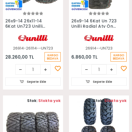
Sepete Ekle
Sepete Ekle
26x9-14 26x11-14
26x9-14 6Kat Un 723
6Kat Un723 Unilli
Unilli Radial Atv Ön
Radial Takım Atv
Lastiği
Lastiği
26914-261114--UN723
26914--UN723
KARGO
KARGO
28.260,00 TL
6.860,00 TL
BEDAVA
BEDAVA
Sepete Ekle
Sepete Ekle
Stok:
Stokta yok
Stok:
Stokta yok