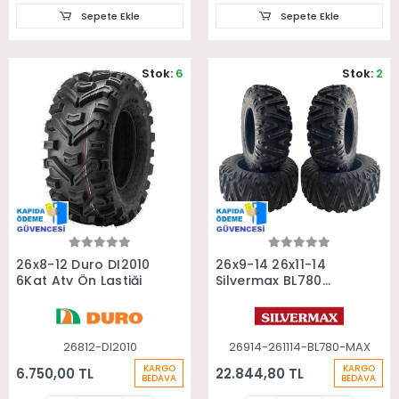
Sepete Ekle
Sepete Ekle
Stok:
6
Stok:
2
Sepete Ekle
Sepete Ekle
26x8-12 Duro DI2010
26x9-14 26x11-14
6Kat Atv Ön Lastiği
Silvermax BL780
6Kat Ön Arka Takım
Atv Lastiği
26812-DI2010
26914-261114-BL780-MAX
KARGO
KARGO
6.750,00 TL
22.844,80 TL
BEDAVA
BEDAVA