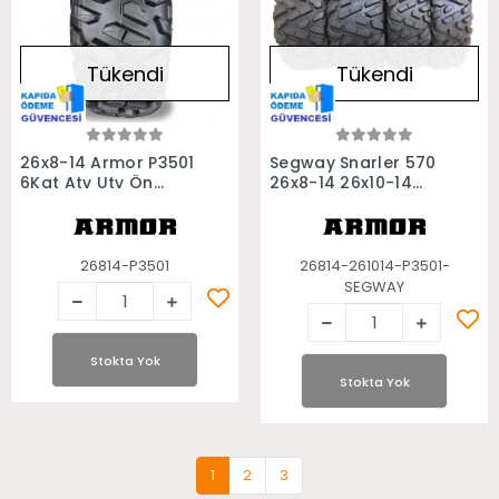
Tükendi
Tükendi
Stokta Yok
Stokta Yok
26x8-14 Armor P3501
Segway Snarler 570
6Kat Atv Utv Ön
26x8-14 26x10-14
Lastiği
Armor P3501 6Kat
Takım Atv Lastiği
26814-P3501
26814-261014-P3501-
SEGWAY
Stokta Yok
Stokta Yok
1
2
3