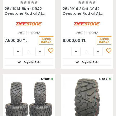
Sepete Ekle
Sepete Ekle
26x11R14 8Kat D942
26x9R14 8Kat D942
Deestone Radial Atv
Deestone Radial Atv
Arka Lastiği
Ön Lastiği
261114--D942
26914--D942
KARGO
KARGO
7.500,00 TL
6.000,00 TL
BEDAVA
BEDAVA
Sepete Ekle
Sepete Ekle
Stok:
4
Stok:
5