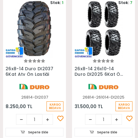
Stok:
1
Stok:
7
Sepete Ekle
Sepete Ekle
26x8-14 Duro DI2037
26x8-14 26x10-14
6Kat Atv Ön Lastiği
Duro DI2025 6Kat Ön
Arka Takım Atv
Lastiği
26814-DI2037
26814-261014-DI2025
KARGO
KARGO
8.250,00 TL
31.500,00 TL
BEDAVA
BEDAVA
Sepete Ekle
Sepete Ekle