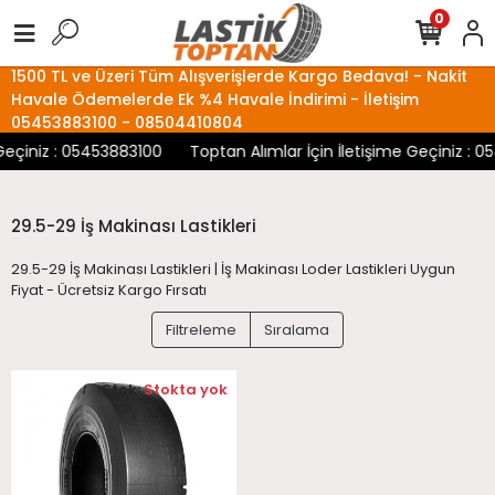
0
1500 TL ve Üzeri Tüm Alışverişlerde Kargo Bedava! - Nakit
Havale Ödemelerde Ek %4 Havale İndirimi - İletişim
05453883100 - 08504410804
Geçiniz : 05453883100
Toptan Alımlar İçin İletişime Geçiniz : 
29.5-29 İş Makinası Lastikleri
29.5-29 İş Makinası Lastikleri | İş Makinası Loder Lastikleri Uygun
Fiyat - Ücretsiz Kargo Fırsatı
Filtreleme
Sıralama
Stok:
Stokta yok