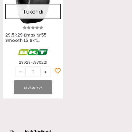
Tükendi
Stokta Yok
29.5R29 Emax Sr55
Smooth L5 Bkt
Radial İş Makinası
Loder Lastiği
29529-L9B0221
Stokta Yok
Hızlı Teslimat