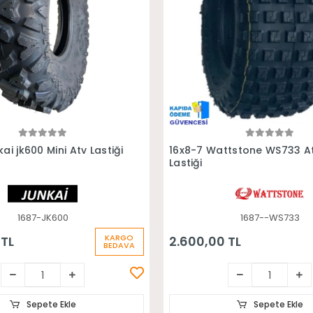
Sepete Ekle
Sepete Ekle
ai jk600 Mini Atv Lastiği
16x8-7 Wattstone WS733 A
Lastiği
1687-JK600
1687--WS733
KARGO
 TL
2.600,00 TL
BEDAVA
Sepete Ekle
Sepete Ekle