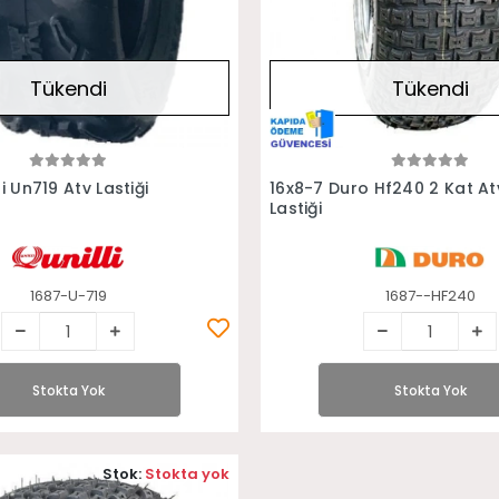
Tükendi
Tükendi
Stokta Yok
Stokta Yok
li Un719 Atv Lastiği
16x8-7 Duro Hf240 2 Kat At
Lastiği
1687-U-719
1687--HF240
Stokta Yok
Stokta Yok
Stok:
Stokta yok