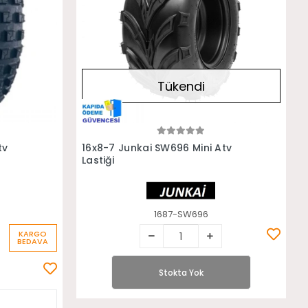
Tükendi
Stokta Yok
tv
16x8-7 Junkai SW696 Mini Atv
Lastiği
1687-SW696
KARGO
BEDAVA
Stokta Yok