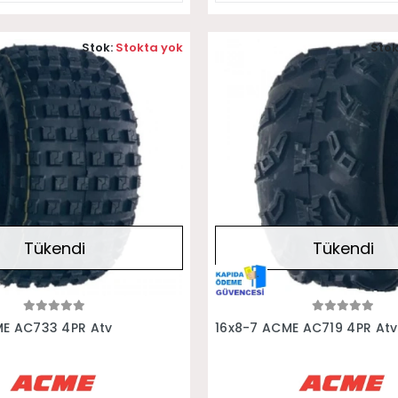
Stok:
Stokta yok
Stok
Tükendi
Tükendi
Stokta Yok
Stokta Yok
ME AC733 4PR Atv
16x8-7 ACME AC719 4PR Atv 