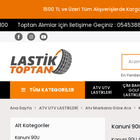
1500 TL ve Üzeri Tüm Alışverişlerde Ka
Toptan Alımlar İçin İletişime Geçiniz : 05453883100
En Yenile
ÇİM BA
ATV UTV
TÜM KATEGORİLER
GOLF
LASTİKLERİ
LASTİKLE
Ana Sayfa
ATV UTV LASTİKLERİ
Atv Markana Göre Ara
Alt Kategoriler
Kanuni 90
Kanuni 90U
Kanuni 90U A