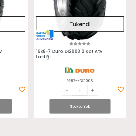
Tükendi
Stokta Yok
v
16x8-7 Duro DI2003 2 Kat Atv
Lastiği
1687--DI2003
Stokta Yok