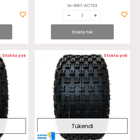
la-1687-AC733
Stokta Yok
:
Stokta yok
Stok:
Stokta yok
Tükendi