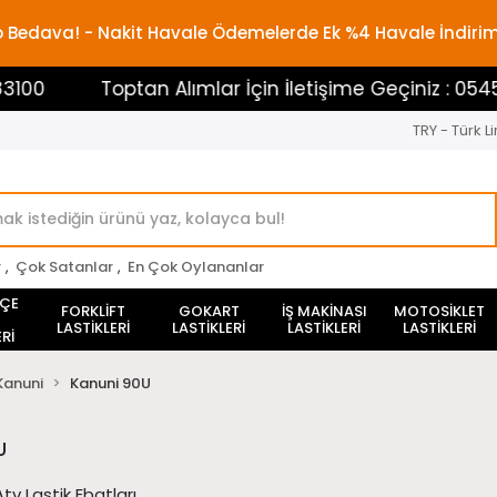
rgo Bedava! - Nakit Havale Ödemelerde Ek %4 Havale İndiri
Toptan Alımlar İçin İletişime Geçiniz : 054538831
TRY - Türk Li
r
,
Çok Satanlar
,
En Çok Oylananlar
HÇE
FORKLİFT
GOKART
İŞ MAKİNASI
MOTOSİKLET
LASTİKLERİ
LASTİKLERİ
LASTİKLERİ
LASTİKLERİ
Rİ
Kanuni
Kanuni 90U
U
tv Lastik Ebatları