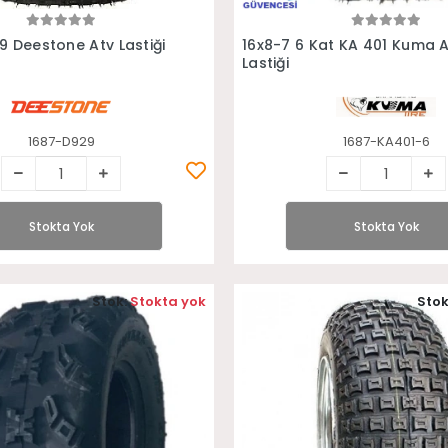
Stokta Yok
Stokta Yok
9 Deestone Atv Lastiği
16x8-7 6 Kat KA 401 Kuma 
Lastiği
1687-D929
1687-KA401-6
Stokta Yok
Stokta Yok
Stok:
Stokta yok
Stok