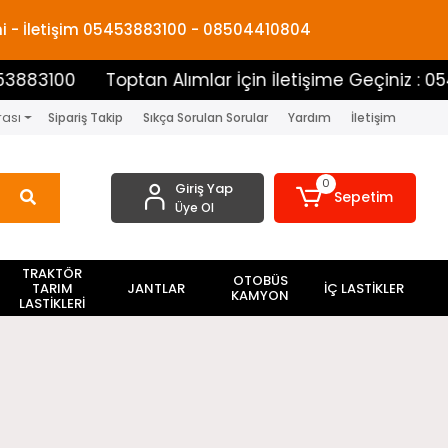
mi - İletişim 05453883100 - 08504410804
00
Toptan Alımlar İçin İletişime Geçiniz : 0545388
rası
Sipariş Takip
Sıkça Sorulan Sorular
Yardım
İletişim
0
Giriş Yap
Sepetim
Üye Ol
TRAKTÖR
OTOBÜS
TARIM
JANTLAR
İÇ LASTİKLER
KAMYON
LASTİKLERİ