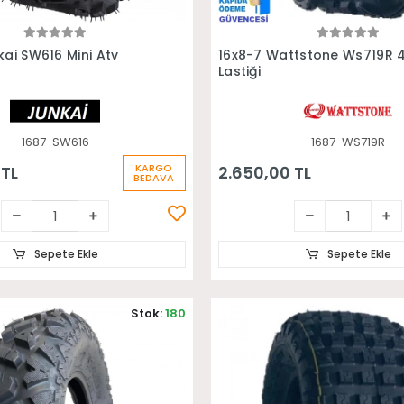
Sepete Ekle
Sepete Ekle
kai SW616 Mini Atv
16x8-7 Wattstone Ws719R 4
Lastiği
1687-SW616
1687-WS719R
KARGO
 TL
2.650,00 TL
BEDAVA
Sepete Ekle
Sepete Ekle
Stok:
180