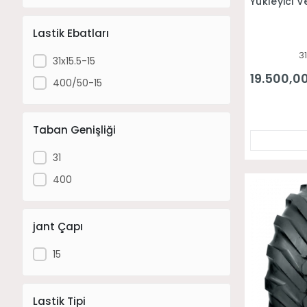
Yükleyici V
Lastiği
Lastik Ebatları
3
31x15.5-15
19.500,00
400/50-15
Taban Genişliği
31
400
jant Çapı
15
Lastik Tipi