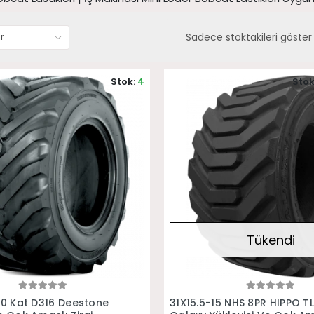
Sadece stoktakileri göster
Stok:
4
Stok
Tükendi
Sepete Ekle
Stokta Yok
 10 Kat D316 Deestone
31X15.5-15 NHS 8PR HIPPO T