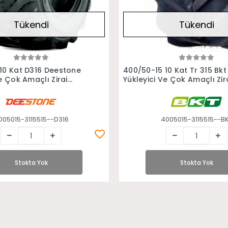
Tükendi
Tükendi
Stokta Yok
Stokta Yok
10 Kat D316 Deestone
400/50-15 10 Kat Tr 315 Bkt
e Çok Amaçlı Zirai
Yükleyici Ve Çok Amaçlı Zir
Lastiği
005015-3115515--D316
4005015-3115515--B
Stokta Yok
Stokta Yok