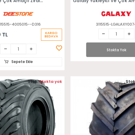
e Çok Amaçlı Zirai
Galaxy Yükleyici Ve Çok Am
Zirai Lastiği
115515-4005015--D316
3115515-LGALAXY007
KARGO
 TL
BEDAVA
Stokta Yok
Sepete Ekle
Stok:
Stokta yok
Stok