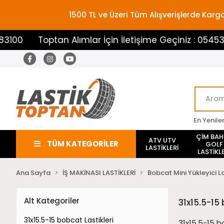
1500 TL ve Üzeri Tüm Alışverişlerde Ka
0
Toptan Alımlar İçin İletişime Geçiniz : 05453883
En Yenile
ÇİM BA
ATV UTV
TÜM KATEGORİLER
GOLF
LASTİKLERİ
LASTİKLE
Ana Sayfa
İŞ MAKİNASI LASTİKLERİ
Bobcat Mini Yükleyici La
Alt Kategoriler
31x15.5-15 
31x15.5-15 bobcat Lastikleri
31x15.5-15 bo