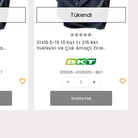
Tükendi
Stokta Yok
31X15.5-15 10 Kat Tr 315 Bkt
ai
Yükleyici Ve Çok Amaçlı Zirai
Lastiği
KT
3115515-4005015--BKT
Stokta Yok