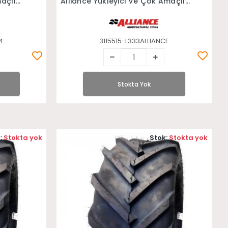
açlı
Alliance Yükleyici Ve Çok Amaçlı
Zirai Lastiği
4
3115515-L333ALLIANCE
Stokta Yok
:
Stokta yok
Stok:
Stokta yok