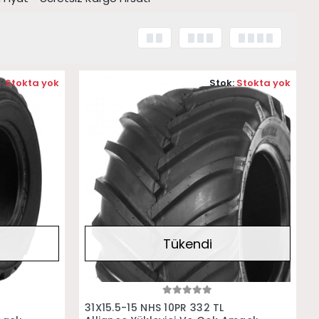
:
Stokta yok
Stok:
Stokta yok
Tükendi
Stokta Yok
L
31X15.5-15 NHS 10PR 332 TL