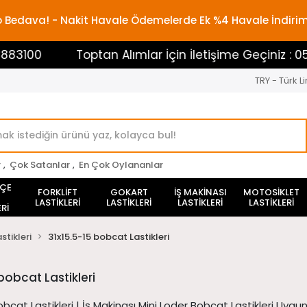
rgo Bedava! - Nakit Havale Ödemelerde Ek %4 Havale İndiri
100
Toptan Alımlar İçin İletişime Geçiniz : 0545
TRY - Türk Li
r
,
Çok Satanlar
,
En Çok Oylananlar
HÇE
FORKLİFT
GOKART
İŞ MAKİNASI
MOTOSİKLET
LASTİKLERİ
LASTİKLERİ
LASTİKLERİ
LASTİKLERİ
Rİ
stikleri
31x15.5-15 bobcat Lastikleri
bobcat Lastikleri
bcat Lastikleri | İş Makinası Mini Loder Bobcat Lastikleri Uygun