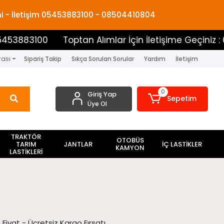
mi - İletişim 05453883100 - 08504410804
3883100
Toptan Alımlar İçin İletişime Geçiniz : 05
rası
Sipariş Takip
Sıkça Sorulan Sorular
Yardım
İletişim
0
Giriş Yap
Sepetim
Üye Ol
TRAKTÖR
OTOBÜS
TARIM
JANTLAR
İÇ LASTİKLER
KAMYON
LASTİKLERİ
 Fiyat - Ücretsiz Kargo Fırsatı