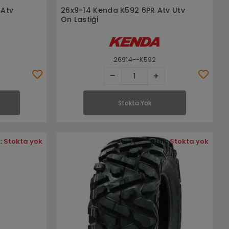
Stokta Yok
 Atv
26x9-14 Kenda K592 6PR Atv Utv
Ön Lastiği
26914--K592
Stokta Yok
:
Stokta yok
Stok:
Stokta yok