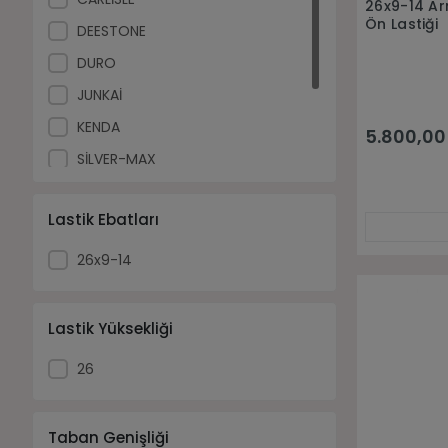
26x9-14 Ar
Ön Lastiği
DEESTONE
DURO
JUNKAİ
KENDA
5.800,00
SİLVER-MAX
SUNF
Lastik Ebatları
UNİLLİ
WATTSTONE
26x9-14
Lastik Yüksekliği
26
Taban Genişliği