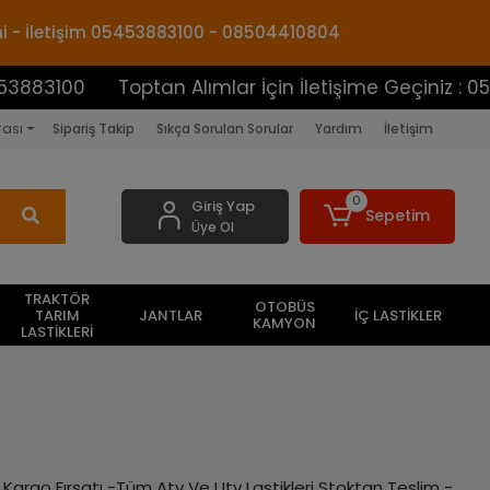
mi - İletişim 05453883100 - 08504410804
Toptan Alımlar İçin İletişime Geçiniz : 054538831
rası
Sipariş Takip
Sıkça Sorulan Sorular
Yardım
İletişim
0
Giriş Yap
Sepetim
Üye Ol
TRAKTÖR
OTOBÜS
TARIM
JANTLAR
İÇ LASTİKLER
KAMYON
LASTİKLERİ
z Kargo Fırsatı -Tüm Atv Ve Utv Lastikleri Stoktan Teslim -