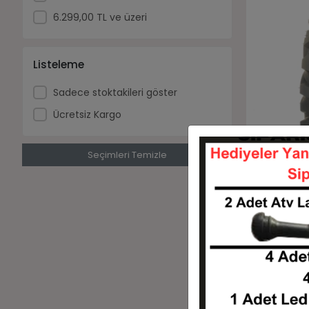
6.299,00 TL ve üzeri
Listeleme
Sadece stoktakileri göster
Ücretsiz Kargo
Seçimleri Temizle
26x9-14 6Ka
Atv Ön Last
6.860,00