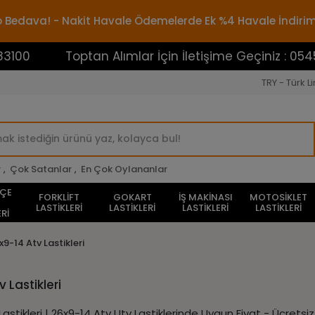
rgo Bedava! - Nakit Havale Ödemelerde Ek %4 Havale İndiri
Toptan Alımlar İçin İletişime Geçiniz : 05453883100
TRY - Türk Li
r
,
Çok Satanlar
,
En Çok Oylananlar
HÇE
FORKLİFT
GOKART
İŞ MAKİNASI
MOTOSİKLET
LASTİKLERİ
LASTİKLERİ
LASTİKLERİ
LASTİKLERİ
Rİ
x9-14 Atv Lastikleri
 Lastikleri
Lastikleri | 26x9-14 Atv Utv Lastiklerinde Uygun Fiyat - Ücretsi