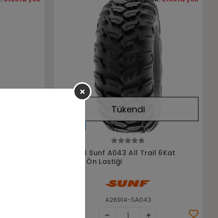
Tükendi
Stokta Yok
tv Utv
26x9R14 Sunf A043 All Trail 6Kat
Atv Utv Ön Lastiği
A26914-SA043