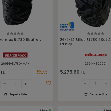
Sepete Ekle
Sepete Ekle
lvermax BL780 6Kat Atv
26x9-14 Billas BL780 6Kat 
Lastiği
26914-BL780-MAX
26914-320021
KARGO
 TL
5.275,60 TL
BEDAVA
Sepete Ekle
Sepete Ekle
Stok:
5
Stok