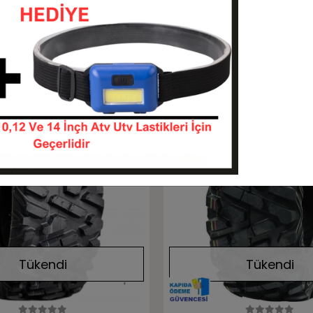
BEDAVA
Stokta Yok
Sepete Ekle
Stok:
Stokta yok
Stok
Tükendi
Tükendi