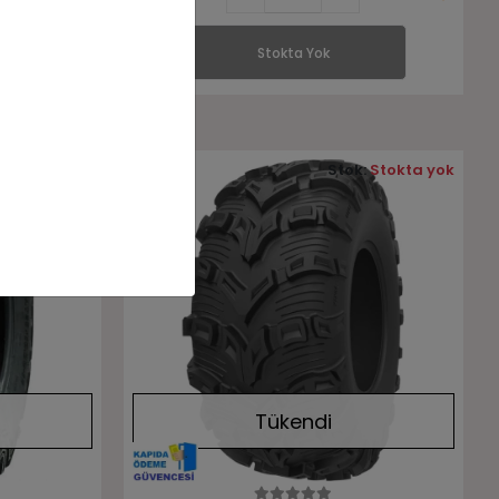
Stokta Yok
:
Stokta yok
Stok:
Stokta yok
Tükendi