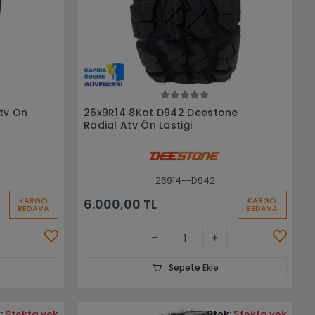
Sepete Ekle
Atv Ön
26x9R14 8Kat D942 Deestone
Radial Atv Ön Lastiği
26914--D942
KARGO
KARGO
6.000,00 TL
BEDAVA
BEDAVA
Sepete Ekle
:
Stokta yok
Stok:
Stokta yok