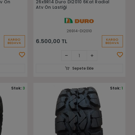
tv Ön
26x9R14 Duro DI2010 6Kat Radial
Atv Ön Lastiği
26914-DI2010
KARGO
KARGO
6.500,00 TL
BEDAVA
BEDAVA
Sepete Ekle
Stok:
3
Stok:
1