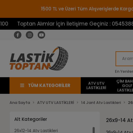
1500 TL ve Üzeri Tüm Alışverişlerde Ka
ptan Alımlar İçin İletişime Geçiniz : 05453883100
En Yenile
ÇİM BA
ATV UTV
TÜM KATEGORİLER
GOLF
LASTİKLERİ
LASTİKLE
Ana Sayfa
ATV UTV LASTİKLERİ
14 Jant Atv Lastikleri
26
Alt Kategoriler
26x9-14 Atv
26x12-14 Atv Lastikleri
26x9-14 Atv 