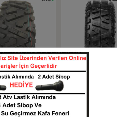
Tükendi
Sepete Ekle
Stokta Yok
t Un 723 Unilli Radial
26x9-14 Kenda K585 8Kat A
iği
Ön Lastiği
26914--UN723
26914-K585
KARGO
 TL