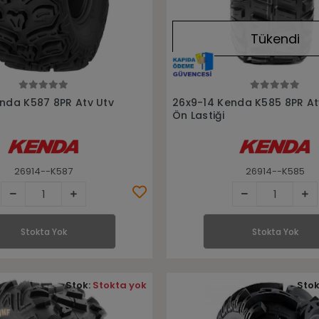
Tükendi
Stokta Yok
Stokta Yok
nda K587 8PR Atv Utv
26x9-14 Kenda K585 8PR At
Ön Lastiği
26914--K587
26914--K585
Stokta Yok
Stokta Yok
Stok:
Stokta yok
Stok