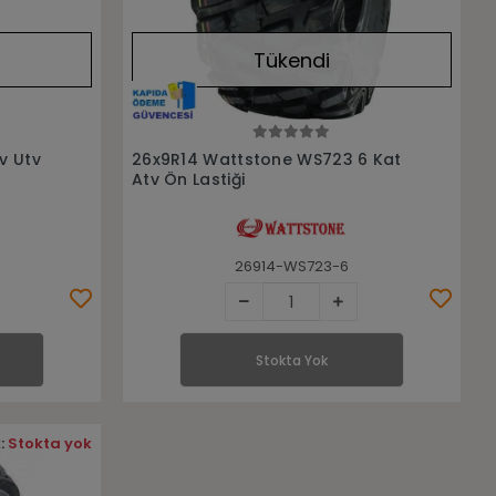
Tükendi
Stokta Yok
v Utv
26x9R14 Wattstone WS723 6 Kat
Atv Ön Lastiği
26914-WS723-6
Stokta Yok
:
Stokta yok