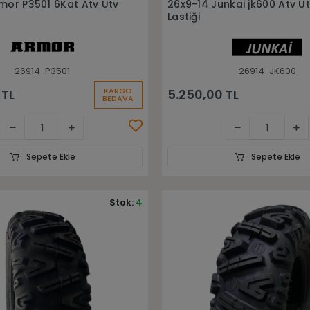
mor P3501 6Kat Atv Utv
26x9-14 Junkai jk600 Atv U
Lastiği
26914-P3501
26914-JK600
KARGO
 TL
5.250,00 TL
BEDAVA
Sepete Ekle
Sepete Ekle
Stok:
4