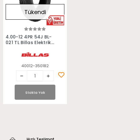
Tükendi
Stokta Yok
4.00-12 4PR 54J BL-
021 TL Billas Elektrikli
Scooter Motosiklet
Lastiği
40012-350182
Stokta Yok
Hızlı Teslimat