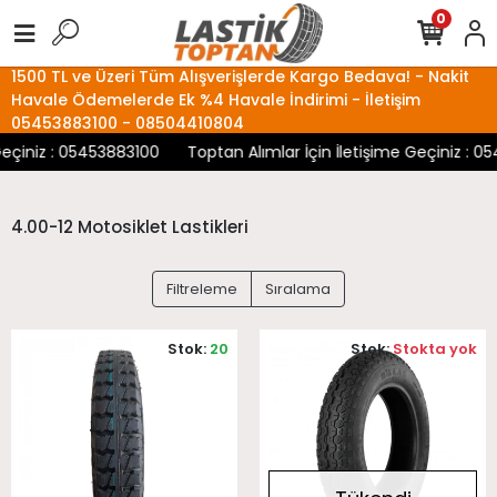
0
1500 TL ve Üzeri Tüm Alışverişlerde Kargo Bedava! - Nakit
Havale Ödemelerde Ek %4 Havale İndirimi - İletişim
05453883100 - 08504410804
Geçiniz : 05453883100
Toptan Alımlar İçin İletişime Geçiniz : 0
4.00-12 Motosiklet Lastikleri
Filtreleme
Sıralama
Stok:
20
Stok:
Stokta yok