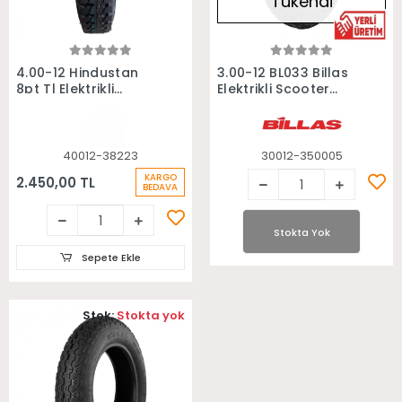
Tükendi
Sepete Ekle
Stokta Yok
4.00-12 Hindustan
3.00-12 BL033 Billas
8pt Tl Elektrikli
Elektrikli Scooter
Scooter Motosiklet
Motosiklet Lastiği
Lastiği
40012-38223
30012-350005
KARGO
2.450,00 TL
BEDAVA
Stokta Yok
Sepete Ekle
Stok:
Stokta yok