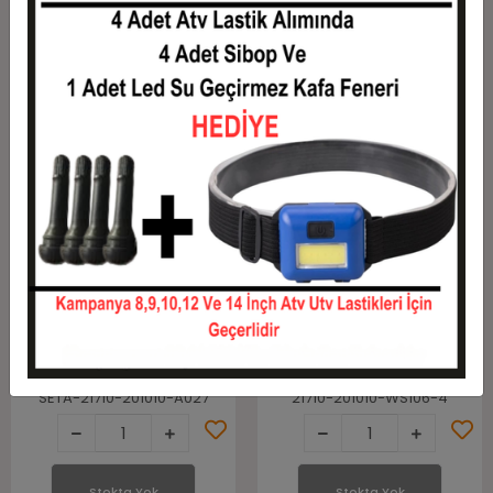
Stok:
Stokta yok
Stok:
Stokta yok
Tükendi
Tükendi
Stokta Yok
Stokta Yok
21x7-10 ve 20X10-10
21x7-10 20x10-10
SunF A027 6Kat Ön
Wattstone WS-106 4
Arka Takım Atv
Kat Ön Arka Takım
Lastiği
Atv Lastiği
SETA-21710-201010-A027
21710-201010-WS106-4
Stokta Yok
Stokta Yok