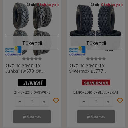
Stok:
Stokta yok
Stok:
Stokta yok
Tükendi
Tükendi
Stokta Yok
Stokta Yok
21x7-10 20x10-10
21x7-10 20x10-10
Junkai sw679 Ön
Silvermax BL777
Arka Asflat Takım
6Kat Ön Arka Takım
Atv Lastiği
Atv Lastiği
21710-201010-SW679
21710-201010-BL777-6KAT
Stokta Yok
Stokta Yok