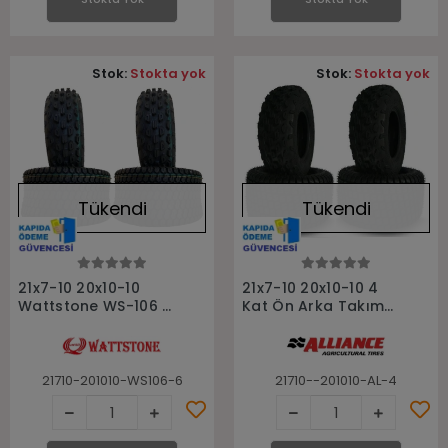
Stok:
Stokta yok
Stok:
Stokta yok
Tükendi
Tükendi
Stokta Yok
Stokta Yok
21x7-10 20x10-10
21x7-10 20x10-10 4
Wattstone WS-106 6
Kat Ön Arka Takım
Kat Ön Arka Takım
Atv Lastiği
Atv Lastiği
21710-201010-WS106-6
21710--201010-AL-4