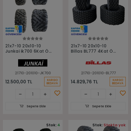
Sepete Ekle
Sepete Ekle
21x7-10 20x10-10
21x7-10 20x10-10
Junkai jk700 6Kat Ön
Billas BL777 4Kat Ön
Arka Takım Atv
Arka Takım Atv
Lastiği
Lastiği
21710-201010-JK700
21710-201010-BL777
KARGO
KARGO
12.500,00 TL
14.829,76 TL
BEDAVA
BEDAVA
Sepete Ekle
Sepete Ekle
Stok:
4
Stok:
Stokta yok