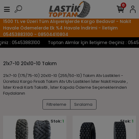
0
1500 TL ve Üzeri Tüm Alışverişlerde Kargo Bedava! - Nakit
Havale Ödemelerde Ek %4 Havale İndirimi - İletişim
05453883100 - 08504410804
niz : 05453883100
Toptan Alımlar İçin İletişime Geçiniz : 0545
21x7-10 20x10-10 Takım
21x7-10 (175/75-10) 20x10-10 (255/50-10) Takım Atv Lastikleri -
Ücretsiz Kargo Fırsatı Takım Atv Utv Lastikleri İster Nakit Havale ,
İster Kredi Kartı Taksitli , İster Kapıda Ödeme Seçeneklerinden
Faydalanın
Filtreleme
Sıralama
Stok:
1
Stok:
1