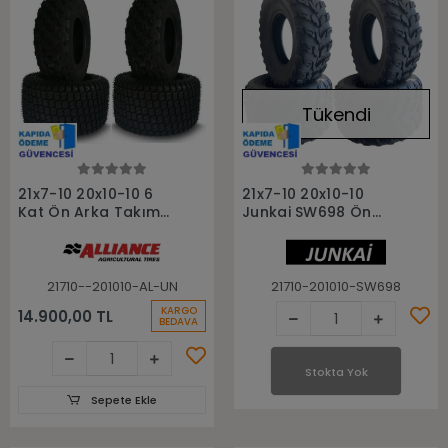
Tükendi
Sepete Ekle
Stokta Yok
21x7-10 20x10-10 6
21x7-10 20x10-10
Kat Ön Arka Takım
Junkai SW698 Ön
Atv Lastiği
Arka Takım Atv
Lastiği
21710--201010-AL-UN
21710-201010-SW698
KARGO
14.900,00 TL
BEDAVA
Stokta Yok
Sepete Ekle