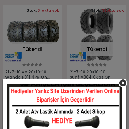
Stok:
Stokta yok
Stok:
Stokta yok
Tükendi
Tükendi
Stokta Yok
Stokta Yok
21x7-10 ve 20x10-10
21x7-10 20X10-10
Wanda P311 4PR Ön
Sunf A004 6Kat Ön
Arka Takım Atv
Arka Takım Atv
Lastiği
Lastiği
SETA-21710-201010-P311
SETA-21710-201010-SA004
Stokta Yok
Stokta Yok