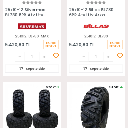
Sepete Ekle
Sepete Ekle
25x10-12 Silvermax
25x10-12 Billas BL780
BL780 6PR Atv Utv
6PR Atv Utv Arka
Arka Lastiği
Lastiği
251012-BL780-MAX
251012-BL780
KARGO
KARGO
5.420,80 TL
5.420,80 TL
BEDAVA
BEDAVA
Sepete Ekle
Sepete Ekle
Stok:
3
Stok:
4