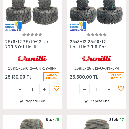
Sepete Ekle
Sepete Ekle
25x8-12 25x10-12 Un
25x8-12 25x10-12
723 6Kat Unilli
Unilli Un713 6 Kat
Radial Takım Atv
Takım Atv Lastiği
Lastiği
25812-251012--UN723-6PR
25812-251012-U-713-6PR
KARGO
KARGO
25.130,00 TL
26.680,00 TL
BEDAVA
BEDAVA
Sepete Ekle
Sepete Ekle
Stok:
11
Stok:
17