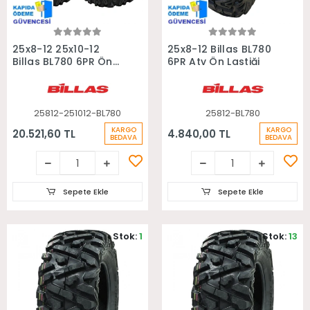
Sepete Ekle
Sepete Ekle
25x8-12 25x10-12
25x8-12 Billas BL780
Billas BL780 6PR Ön
6PR Atv Ön Lastiği
Arka Takım Atv
Lastiği
25812-251012-BL780
25812-BL780
KARGO
KARGO
20.521,60 TL
4.840,00 TL
BEDAVA
BEDAVA
Sepete Ekle
Sepete Ekle
Stok:
1
Stok:
13