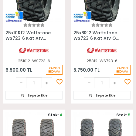
Sepete Ekle
Sepete Ekle
25x10R12 Wattstone
25x8R12 Wattstone
WS723 6 Kat Atv
WS723 6 Kat Atv Ön
Arka Lastiği
Lastiği
251012-WS723-6
25812-WS723-6
KARGO
KARGO
6.500,00 TL
5.750,00 TL
BEDAVA
BEDAVA
Sepete Ekle
Sepete Ekle
Stok:
4
Stok:
5