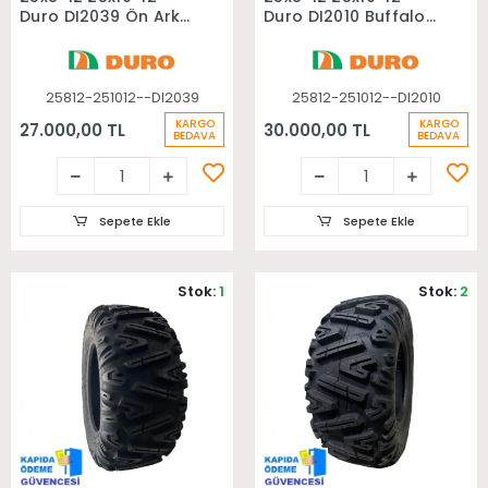
Duro DI2039 Ön Arka
Duro DI2010 Buffalo
Takım Atv Lastiği
Ön Arka Takım Atv
Lastiği
25812-251012--DI2039
25812-251012--DI2010
KARGO
KARGO
27.000,00 TL
30.000,00 TL
BEDAVA
BEDAVA
Sepete Ekle
Sepete Ekle
Stok:
1
Stok:
2