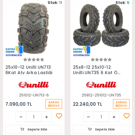
Stok:
11
Stok:
5
Sepete Ekle
Sepete Ekle
25x10-12 Unilli UN713
25x8-12 25x10-12
6Kat Atv Arka Lastiği
Unilli UN735 6 Kat Ön
Arka Takım Atv
Lastiği
251012-UN713-6
25812-251012-UN735
KARGO
KARGO
7.090,00 TL
22.240,00 TL
BEDAVA
BEDAVA
Sepete Ekle
Sepete Ekle