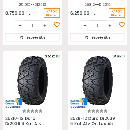
251012--DI2010
25812--DI2010
KARGO
KARGO
8.750,00 TL
6.250,00 TL
BEDAVA
BEDAVA
Sepete Ekle
Sepete Ekle
Stok:
18
Stok:
1
Sepete Ekle
Sepete Ekle
25x10-12 Duro
25x8-12 Duro Dı2039
Dı2039 6 Kat Atv
6 Kat Atv Ön Lastiği
Arka Lastiği