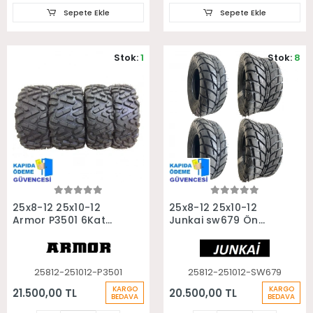
Sepete Ekle
Sepete Ekle
Stok:
1
Stok:
8
Sepete Ekle
Sepete Ekle
25x8-12 25x10-12
25x8-12 25x10-12
Armor P3501 6Kat
Junkai sw679 Ön
Ön Arka Takım Atv
Arka Takım Asfalt
Utv Lastiği
Yol Atv Utv Lastiği
25812-251012-P3501
25812-251012-SW679
KARGO
KARGO
21.500,00 TL
20.500,00 TL
BEDAVA
BEDAVA