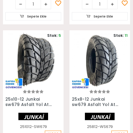
Sepete Ekle
Sepete Ekle
Stok:
5
Stok:
11
Sepete Ekle
Sepete Ekle
25x10-12 Junkai
25x8-12 Junkai
sw679 Asfalt Yol Atv
sw679 Asfalt Yol Atv
Utv Arka Lastiği
Utv Ön Lastiği
251012-SW679
25812-WS679