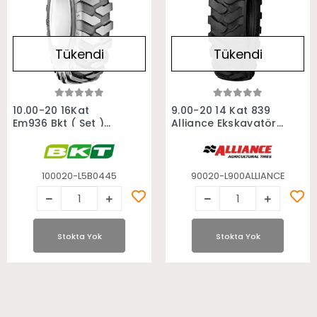
Tükendi
Tükendi
Stokta Yok
Stokta Yok
10.00-20 16Kat
9.00-20 14 Kat 839
Em936 Bkt ( Set )
Alliance Ekskavatör
Ekskavatör Lastiği
Lastiği
100020-L5B0445
90020-L900ALLIANCE
Stokta Yok
Stokta Yok