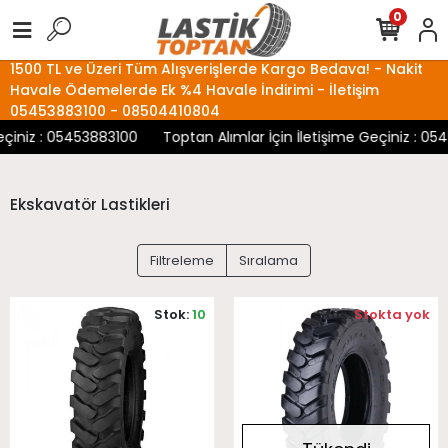
0
1500 TL ve Üzeri Tüm Alışverişlerde Kargo Bedava! - Nakit
Havale Ödemelerde Ek %4 Havale İndirimi - İletişim
05453883100 - 08504410804
çiniz : 05453883100
Toptan Alımlar İçin İletişime Geçiniz : 05
Ekskavatör Lastikleri
Filtreleme
Sıralama
Stok:
10
Stok:
Stokta yok