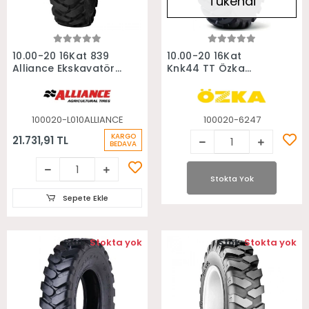
Tükendi
Sepete Ekle
Stokta Yok
10.00-20 16Kat 839
10.00-20 16Kat
Alliance Ekskavatör
Knk44 TT Özka
Lastiği
Ekskavatör Lastiği
100020-L010ALLIANCE
100020-6247
KARGO
21.731,91 TL
BEDAVA
Stokta Yok
Sepete Ekle
Stok:
Stokta yok
Stok:
Stokta yok