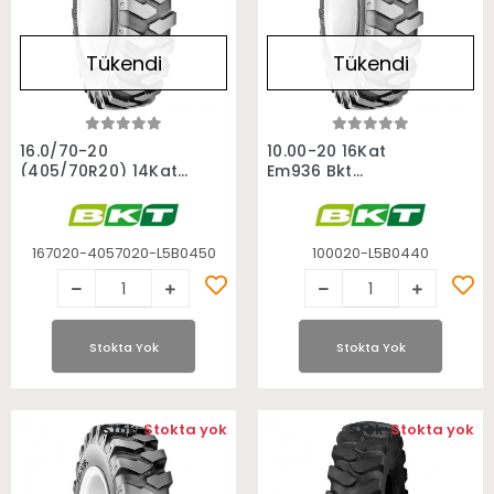
Tükendi
Tükendi
Stokta Yok
Stokta Yok
16.0/70-20
10.00-20 16Kat
(405/70R20) 14Kat
Em936 Bkt
Em936 Bkt
Ekskavatör Lastiği
Ekskavatör Lastiği
167020-4057020-L5B0450
100020-L5B0440
Stokta Yok
Stokta Yok
Stok:
Stokta yok
Stok:
Stokta yok