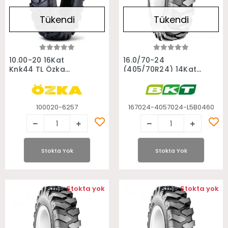
Tükendi
Tükendi
Stokta Yok
Stokta Yok
10.00-20 16Kat
16.0/70-24
Knk44 TL Özka
(405/70R24) 14Kat
Ekskavatör Lastiği
Em936 Bkt
Ekskavatör Lastiği
100020-6257
167024-4057024-L5B0460
Stokta Yok
Stokta Yok
Stok:
Stokta yok
Stok:
Stokta yok