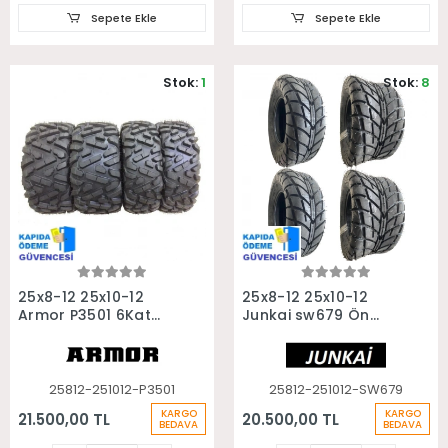
Sepete Ekle
Sepete Ekle
Stok:
1
Stok:
8
Sepete Ekle
Sepete Ekle
25x8-12 25x10-12
25x8-12 25x10-12
Armor P3501 6Kat
Junkai sw679 Ön
Ön Arka Takım Atv
Arka Takım Asfalt
Utv Lastiği
Yol Atv Utv Lastiği
25812-251012-P3501
25812-251012-SW679
KARGO
KARGO
21.500,00 TL
20.500,00 TL
BEDAVA
BEDAVA