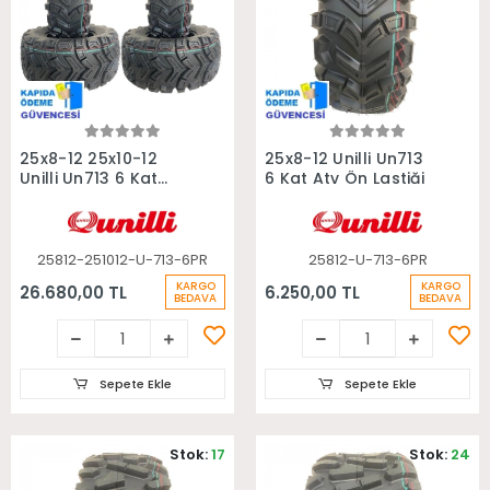
Sepete Ekle
Sepete Ekle
25x8-12 25x10-12
25x8-12 Unilli Un713
Unilli Un713 6 Kat
6 Kat Atv Ön Lastiği
Takım Atv Lastiği
25812-251012-U-713-6PR
25812-U-713-6PR
KARGO
KARGO
26.680,00 TL
6.250,00 TL
BEDAVA
BEDAVA
Sepete Ekle
Sepete Ekle
Stok:
17
Stok:
24