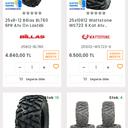
Sepete Ekle
Sepete Ekle
25x8-12 Billas BL780
25x10R12 Wattstone
6PR Atv Ön Lastiği
WS723 6 Kat Atv
Arka Lastiği
25812-BL780
251012-WS723-6
KARGO
KARGO
4.840,00 TL
6.500,00 TL
BEDAVA
BEDAVA
Sepete Ekle
Sepete Ekle
Stok:
13
Stok:
4