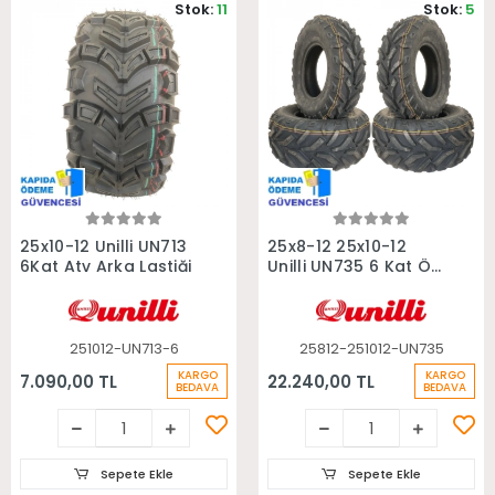
Stok:
11
Stok:
5
Sepete Ekle
Sepete Ekle
25x10-12 Unilli UN713
25x8-12 25x10-12
6Kat Atv Arka Lastiği
Unilli UN735 6 Kat Ön
Arka Takım Atv
Lastiği
251012-UN713-6
25812-251012-UN735
KARGO
KARGO
7.090,00 TL
22.240,00 TL
BEDAVA
BEDAVA
Sepete Ekle
Sepete Ekle