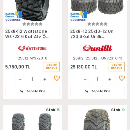
Sepete Ekle
Sepete Ekle
25x8R12 Wattstone
25x8-12 25x10-12 Un
WS723 6 Kat Atv Ön
723 6Kat Unilli
Lastiği
Radial Takım Atv
Lastiği
25812-WS723-6
25812-251012--UN723-6PR
KARGO
KARGO
5.750,00 TL
25.130,00 TL
BEDAVA
BEDAVA
Sepete Ekle
Sepete Ekle
Stok:
5
Stok:
9