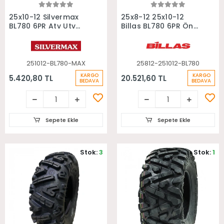
Sepete Ekle
Sepete Ekle
25x10-12 Silvermax
25x8-12 25x10-12
BL780 6PR Atv Utv
Billas BL780 6PR Ön
Arka Lastiği
Arka Takım Atv
Lastiği
251012-BL780-MAX
25812-251012-BL780
KARGO
KARGO
5.420,80 TL
20.521,60 TL
BEDAVA
BEDAVA
Sepete Ekle
Sepete Ekle
Stok:
3
Stok:
1