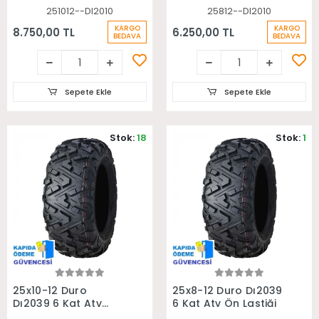
251012--DI2010
25812--DI2010
KARGO
KARGO
8.750,00 TL
6.250,00 TL
BEDAVA
BEDAVA
Sepete Ekle
Sepete Ekle
Stok:
18
Stok:
1
Sepete Ekle
Sepete Ekle
25x10-12 Duro
25x8-12 Duro Dı2039
Dı2039 6 Kat Atv
6 Kat Atv Ön Lastiği
Arka Lastiği