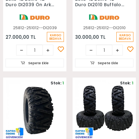
Duro DI2039 Ön Arka
Duro DI2010 Buffalo
Takım Atv Lastiği
Ön Arka Takım Atv
Lastiği
25812-251012--DI2039
25812-251012--DI2010
KARGO
KARGO
27.000,00 TL
30.000,00 TL
BEDAVA
BEDAVA
Sepete Ekle
Sepete Ekle
Stok:
1
Stok:
1