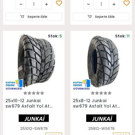
Sepete Ekle
Sepete Ekle
Stok:
5
Stok:
11
Sepete Ekle
Sepete Ekle
25x10-12 Junkai
25x8-12 Junkai
sw679 Asfalt Yol Atv
sw679 Asfalt Yol Atv
Utv Arka Lastiği
Utv Ön Lastiği
251012-SW679
25812-WS679