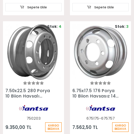
Sepete Ekle
Sepete Ekle
Stok:
4
Stok:
3
Sepete Ekle
Sepete Ekle
7.50x22.5 280 Porya
6.75x17.5 176 Porya
10 Bijon Havşalı
10 Bijon Havşasız 140
Otobüs Kamyon
Ofset Lohr Jantı
Jantı
750203
675175-675757
KARGO
KARGO
9.350,00 TL
7.562,50 TL
BEDAVA
BEDAVA