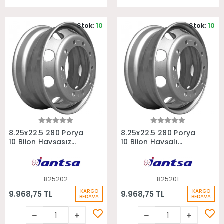
Stok:
10
Stok:
10
Sepete Ekle
Sepete Ekle
8.25x22.5 280 Porya
8.25x22.5 280 Porya
10 Bijon Havşasız
10 Bijon Havşalı
Otobüs Kamyon
Otobüs Kamyon
Jantı
Jantı
825202
825201
KARGO
KARGO
9.968,75 TL
9.968,75 TL
BEDAVA
BEDAVA