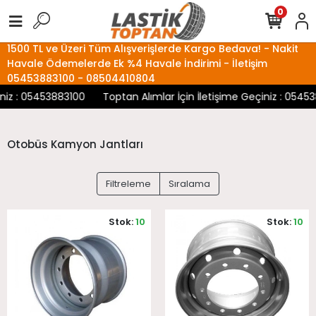
0
1500 TL ve Üzeri Tüm Alışverişlerde Kargo Bedava! - Nakit
Havale Ödemelerde Ek %4 Havale İndirimi - İletişim
05453883100 - 08504410804
z : 05453883100
Toptan Alımlar İçin İletişime Geçiniz : 054538
Otobüs Kamyon Jantları
Filtreleme
Sıralama
Stok:
10
Stok:
10