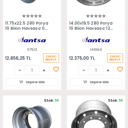
Sepete Ekle
Sepete Ekle
11.75x22.5 280 Porya
14.00x19.5 280 Porya
10 Bijon Havşasız 0
10 Bijon Havşasız 120
Ofset Treyler Tonaj
Ofset Disk Fren
Jantı
Tırsan Treyler Jantı
117513
141994
KARGO
KARGO
12.856,25 TL
12.375,00 TL
BEDAVA
BEDAVA
Sepete Ekle
Sepete Ekle
Stok:
10
Stok:
10