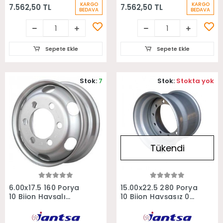
KARGO
KARGO
7.562,50 TL
7.562,50 TL
BEDAVA
BEDAVA
Sepete Ekle
Sepete Ekle
Stok:
7
Stok:
Stokta yok
Tükendi
Sepete Ekle
Stokta Yok
6.00x17.5 160 Porya
15.00x22.5 280 Porya
10 Bijon Havşalı
10 Bijon Havşasız 0
Jumbo Treyler Ek
Ofset Treyler Jantı
Dorse Jantı