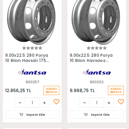
Sepete Ekle
Sepete Ekle
9.00x22.5 280 Porya
9.00x22.5 280 Porya
10 Bijon Havşalı 175
10 Bijon Havşasız
Ofset Tonaj Jantı
Otobüs Kamyon
Jantı
900257
900202
KARGO
KARGO
12.856,25 TL
9.968,75 TL
BEDAVA
BEDAVA
Sepete Ekle
Sepete Ekle