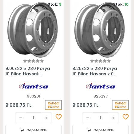
Stok:
9
Stok:
10
Sepete Ekle
Sepete Ekle
9.00x22.5 280 Porya
8.25x22.5 280 Porya
10 Bijon Havşalı
10 Bijon Havşasız 0
Otobüs Kamyon
Ofset Otokar Kent
Jantı
Jantı
900201
825297
KARGO
KARGO
9.968,75 TL
9.968,75 TL
BEDAVA
BEDAVA
Sepete Ekle
Sepete Ekle