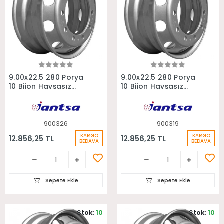
Sepete Ekle
Sepete Ekle
9.00x22.5 280 Porya
9.00x22.5 280 Porya
10 Bijon Havşasız
10 Bijon Havşasız
Tonaj Kapalı Göbek
Tonaj Dıştan Sübablı
Jantı
Setli Jant
900326
900319
KARGO
KARGO
12.856,25 TL
12.856,25 TL
BEDAVA
BEDAVA
Sepete Ekle
Sepete Ekle
Stok:
10
Stok:
10