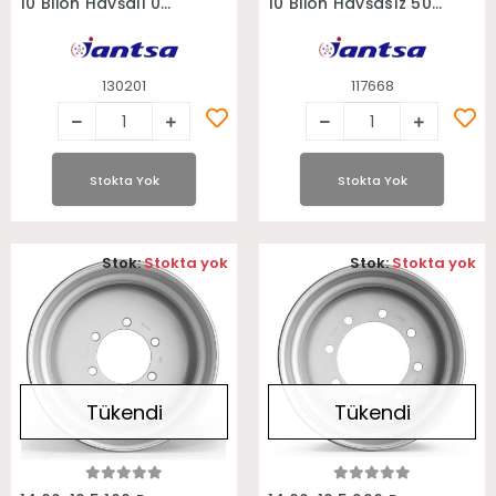
10 Bijon Havşalı 0
10 Bijon Havşasız 50
Ofset Treyler Jantı
Ofset Cam Dorse
Jantı
130201
117668
Stokta Yok
Stokta Yok
Stok:
Stokta yok
Stok:
Stokta yok
Tükendi
Tükendi
Stokta Yok
Stokta Yok