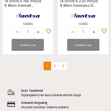
14.00x19.5 160 Porya
14.00x19.5 220 Porya
6 Bijon Havşalı
8 Bijon Havşasız 0
Römork Treyler
Ofset Treyler Jantı
Jantı
141995
141951
Stokta Yok
Stokta Yok
1
2
3
Hızlı Teslimat
Siparişleriniz en kısa sürede elinize ulaşır.
Güvenli Alışveriş
Güvenli ve kolay ödeme sistemi