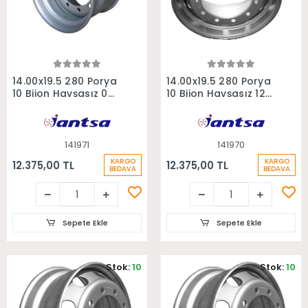
Sepete Ekle
Sepete Ekle
14.00x19.5 280 Porya
14.00x19.5 280 Porya
10 Bijon Havşasız 0
10 Bijon Havşasız 120
Ofset Treyler Jantı
Ofset Treyler Jantı
141971
141970
KARGO
KARGO
12.375,00 TL
12.375,00 TL
BEDAVA
BEDAVA
Sepete Ekle
Sepete Ekle
Stok:
10
Stok:
10