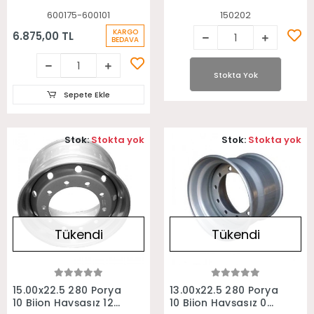
600175-600101
150202
KARGO
6.875,00 TL
BEDAVA
Stokta Yok
Sepete Ekle
Stok:
Stokta yok
Stok:
Stokta yok
Tükendi
Tükendi
Stokta Yok
Stokta Yok
15.00x22.5 280 Porya
13.00x22.5 280 Porya
10 Bijon Havşasız 120
10 Bijon Havşasız 0