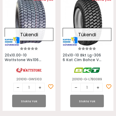
Tükendi
Tükendi
Stokta Yok
Stokta Yok
20x10.00-10
20x10-10 Bkt Lg-306
Wattstone Ws106
6 Kat Çim Bahçe Ve
6Kat Çim Bahçe
Golf Arabası Lastiği
Golf Lastiği
201010-GWS103
201010-G-L7B0089
Stokta Yok
Stokta Yok