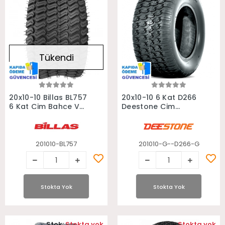
Tükendi
Stokta Yok
Stokta Yok
20x10-10 Billas BL757
20x10-10 6 Kat D266
6 Kat Çim Bahçe Ve
Deestone Çim
Golf Arabası Lastiği
Bahçe Ve Golf
Arabası Lastiği
201010-BL757
201010-G--D266-G
Stokta Yok
Stokta Yok
Stok:
Stokta yok
Stok:
Stokta yok