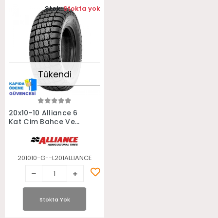
Stok:
Stokta yok
Tükendi
Stokta Yok
20x10-10 Alliance 6
Kat Çim Bahçe Ve
Golf Arabası Lastiği
201010-G--L201ALLIANCE
Stokta Yok