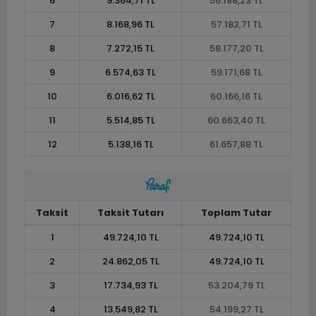
6
9.364,71 TL
56.188,23 TL
7
8.168,96 TL
57.182,71 TL
8
7.272,15 TL
58.177,20 TL
9
6.574,63 TL
59.171,68 TL
10
6.016,62 TL
60.166,16 TL
11
5.514,85 TL
60.663,40 TL
12
5.138,16 TL
61.657,88 TL
Taksit
Taksit Tutarı
Toplam Tutar
1
49.724,10 TL
49.724,10 TL
2
24.862,05 TL
49.724,10 TL
3
17.734,93 TL
53.204,79 TL
4
13.549,82 TL
54.199,27 TL