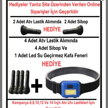
Taksit
Taksit Tutarı
Toplam Tutar
1
49.724,10 TL
49.724,10 TL
2
24.862,05 TL
49.724,10 TL
3
17.734,93 TL
53.204,79 TL
4
13.549,82 TL
54.199,27 TL
5
11.038,75 TL
55.193,75 TL
6
9.364,71 TL
56.188,23 TL
7
8.168,96 TL
57.182,71 TL
8
7.272,15 TL
58.177,20 TL
9
6.574,63 TL
59.171,68 TL
10
6.016,62 TL
60.166,16 TL
11
5.514,85 TL
60.663,40 TL