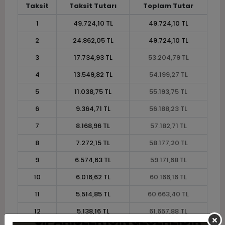
Taksit
Taksit Tutarı
Toplam Tutar
1
49.724,10 TL
49.724,10 TL
2
24.862,05 TL
49.724,10 TL
3
17.734,93 TL
53.204,79 TL
4
13.549,82 TL
54.199,27 TL
5
11.038,75 TL
55.193,75 TL
6
9.364,71 TL
56.188,23 TL
7
8.168,96 TL
57.182,71 TL
8
7.272,15 TL
58.177,20 TL
9
6.574,63 TL
59.171,68 TL
10
6.016,62 TL
60.166,16 TL
11
5.514,85 TL
60.663,40 TL
12
5.138,16 TL
61.657,88 TL