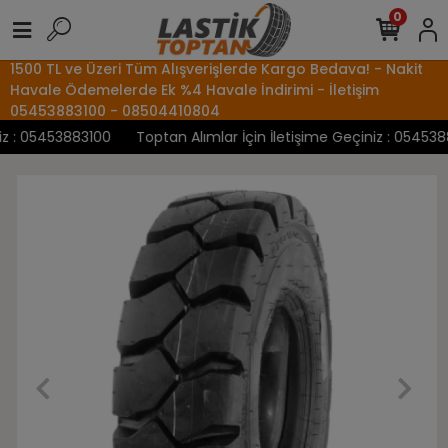
0
1500 TL ve Üzeri Tüm Alışverişlerde Kargo Bedava! - Nakit
Havale Ödemelerde Ek %4 Havale İndirimi - İletişim
05453883100 - 08504410804
 : 05453883100
Toptan Alımlar İçin İletişime Geçiniz : 05453883