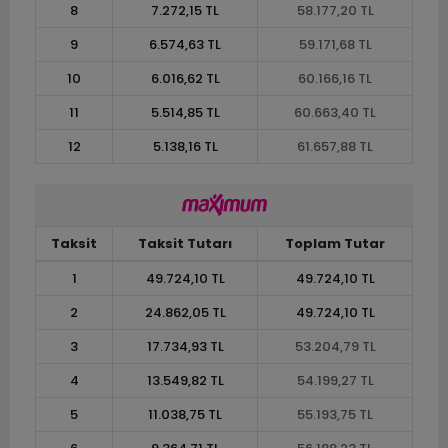
8
7.272,15 TL
58.177,20 TL
9
6.574,63 TL
59.171,68 TL
10
6.016,62 TL
60.166,16 TL
11
5.514,85 TL
60.663,40 TL
12
5.138,16 TL
61.657,88 TL
Taksit
Taksit Tutarı
Toplam Tutar
1
49.724,10 TL
49.724,10 TL
2
24.862,05 TL
49.724,10 TL
3
17.734,93 TL
53.204,79 TL
4
13.549,82 TL
54.199,27 TL
5
11.038,75 TL
55.193,75 TL