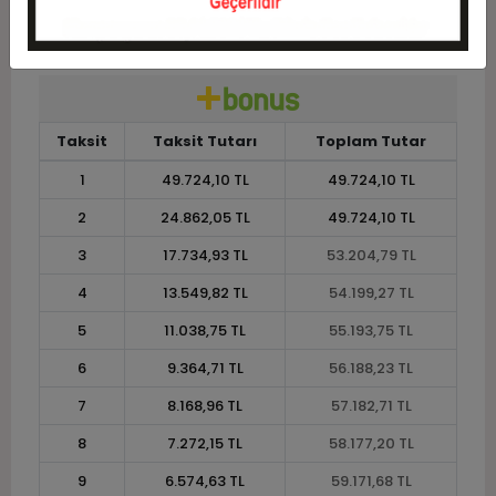
12
5.138,16 TL
61.657,88 TL
Taksit
Taksit Tutarı
Toplam Tutar
1
49.724,10 TL
49.724,10 TL
2
24.862,05 TL
49.724,10 TL
3
17.734,93 TL
53.204,79 TL
4
13.549,82 TL
54.199,27 TL
5
11.038,75 TL
55.193,75 TL
6
9.364,71 TL
56.188,23 TL
7
8.168,96 TL
57.182,71 TL
8
7.272,15 TL
58.177,20 TL
9
6.574,63 TL
59.171,68 TL