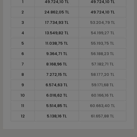
1
49.724,10 TL
49.724,10 TL
2
24.862,05 TL
49.724,10 TL
3
17.734,93 TL
53.204,79 TL
4
13.549,82 TL
54.199,27 TL
5
11.038,75 TL
55.193,75 TL
6
9.364,71 TL
56.188,23 TL
7
8.168,96 TL
57.182,71 TL
8
7.272,15 TL
58.177,20 TL
9
6.574,63 TL
59.171,68 TL
10
6.016,62 TL
60.166,16 TL
11
5.514,85 TL
60.663,40 TL
12
5.138,16 TL
61.657,88 TL