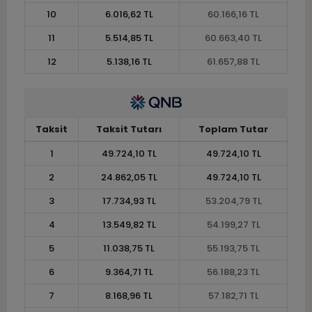
10
6.016,62 TL
60.166,16 TL
11
5.514,85 TL
60.663,40 TL
12
5.138,16 TL
61.657,88 TL
Taksit
Taksit Tutarı
Toplam Tutar
1
49.724,10 TL
49.724,10 TL
2
24.862,05 TL
49.724,10 TL
3
17.734,93 TL
53.204,79 TL
4
13.549,82 TL
54.199,27 TL
5
11.038,75 TL
55.193,75 TL
6
9.364,71 TL
56.188,23 TL
7
8.168,96 TL
57.182,71 TL