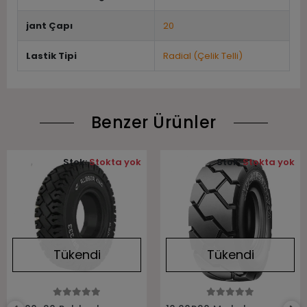
jant Çapı
20
Lastik Tipi
Radial (Çelik Telli)
Benzer Ürünler
Stok:
Stokta yok
Stok:
Stokta yok
Tükendi
Tükendi
Stokta Yok
Stokta Yok