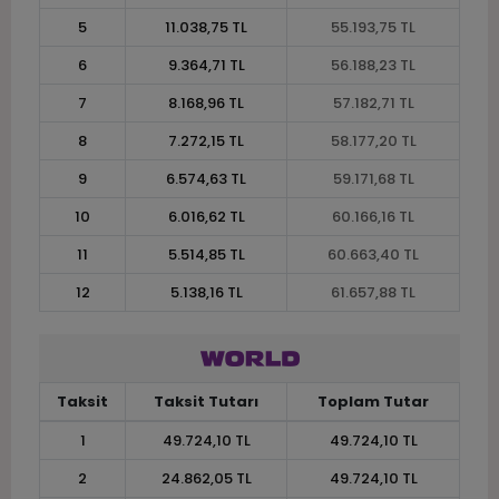
5
11.038,75 TL
55.193,75 TL
6
9.364,71 TL
56.188,23 TL
7
8.168,96 TL
57.182,71 TL
8
7.272,15 TL
58.177,20 TL
9
6.574,63 TL
59.171,68 TL
10
6.016,62 TL
60.166,16 TL
11
5.514,85 TL
60.663,40 TL
12
5.138,16 TL
61.657,88 TL
Taksit
Taksit Tutarı
Toplam Tutar
1
49.724,10 TL
49.724,10 TL
2
24.862,05 TL
49.724,10 TL