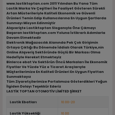
www.lastiktoptan.com 2011 Yılından Bu Yana Tüm
Lastik Marka Ve Çeşitleri İle Faaliyet Gösteren Sürekli
Artan Müsterileriyle Kaliteli Ekonomik ve Güvenli
Ürünleri Temin Edip Kullanıcılarına En Uygun Şartlarda
Sunmayı Misyon Edinmiştir
Alışverişte Lastiktoptan Sloganıyla Öne Çıkmayı
Başaran lastiktoptan.com Yoluna İstikrarlı Adımlarla
Devam Etmektedir
Elektronik Mağazacılık Alanında Pek Çok Girişimin
Ortaya Çıktığı Bu Dönemde İddialı Olarak Türkiye,nin
Online Alışveriş Sektöründe Güçlü Bir Markası Olma
Hedefiyle Hereket Etmekteyiz
Binlerce ebat Ve Sektörün Öncü Markaları İle Ekonomik
Fiyatlar Ve Yüzde Yüz e Ticaret Araçlarıyla
Müşterilerimize En Kaliteli Ürünleri En Uygun Fiyattan
Sunmaktayız
Tüm Ziyaretçilerimize Portalımıza Gösterdikleri Yoğun
İlgiden Dolayı Teşekkür Ederiz
LASTİK TOPTAN OTOMOTİV LİMİTED ŞİRKET
Lastik Ebatları
10.00-20
Lastik Yüksekliği
10.00