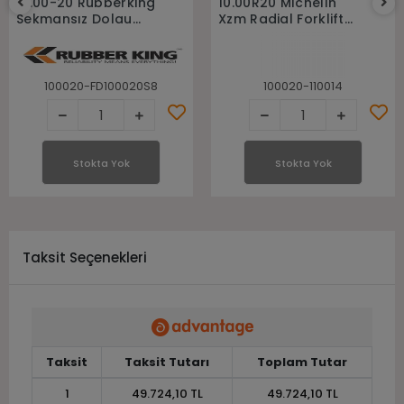
10.00-20 Rubberkıng
10.00R20 Mıchelın
Sekmansız Dolgu
Xzm Radial Forklift
Forklift Lastiği
Lastiği
100020-FD100020S8
100020-110014
Stokta Yok
Stokta Yok
Taksit Seçenekleri
Taksit
Taksit Tutarı
Toplam Tutar
1
49.724,10 TL
49.724,10 TL