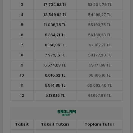
3
17.734,93 TL
53.204,79 TL
4
13.549,82 TL
54.199,27 TL
5
11.038,75 TL
55.193,75 TL
6
9.364,71 TL
56.188,23 TL
7
8.168,96 TL
57.182,71 TL
8
7.272,15 TL
58.177,20 TL
9
6.574,63 TL
59.171,68 TL
10
6.016,62 TL
60.166,16 TL
11
5.514,85 TL
60.663,40 TL
12
5.138,16 TL
61.657,88 TL
Taksit
Taksit Tutarı
Toplam Tutar