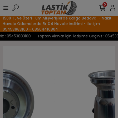
0
1500 TL ve Üzeri Tüm Alışverişlerde Kargo Bedava! - Nakit
Havale Ödemelerde Ek %4 Havale İndirimi - İletişim
05453883100 - 08504410804
z : 05453883100
Toptan Alımlar İçin İletişime Geçiniz : 0545388