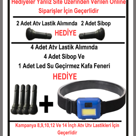
12
258,33 TL
3.100,00 TL
Taksit
Taksit Tutarı
Toplam Tutar
1
2.500,00 TL
2.500,00 TL
2
1.250,00 TL
2.500,00 TL
3
891,67 TL
2.675,00 TL
4
681,25 TL
2.725,00 TL
5
555,00 TL
2.775,00 TL
6
470,83 TL
2.825,00 TL
7
410,71 TL
2.875,00 TL
8
365,63 TL
2.925,00 TL
9
330,56 TL
2.975,00 TL
10
302,50 TL
3.025,00 TL