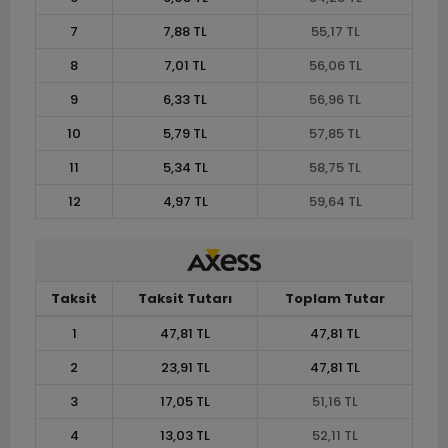
7
7,88 TL
55,17 TL
8
7,01 TL
56,06 TL
9
6,33 TL
56,96 TL
10
5,79 TL
57,85 TL
11
5,34 TL
58,75 TL
12
4,97 TL
59,64 TL
Taksit
Taksit Tutarı
Toplam Tutar
1
47,81 TL
47,81 TL
2
23,91 TL
47,81 TL
3
17,05 TL
51,16 TL
4
13,03 TL
52,11 TL