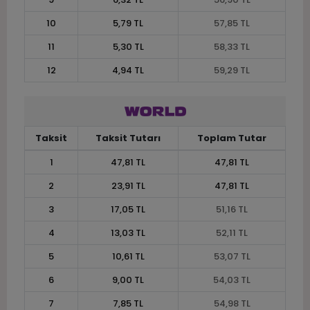
10
5,79 TL
57,85 TL
11
5,30 TL
58,33 TL
12
4,94 TL
59,29 TL
Taksit
Taksit Tutarı
Toplam Tutar
1
47,81 TL
47,81 TL
2
23,91 TL
47,81 TL
3
17,05 TL
51,16 TL
4
13,03 TL
52,11 TL
5
10,61 TL
53,07 TL
6
9,00 TL
54,03 TL
7
7,85 TL
54,98 TL