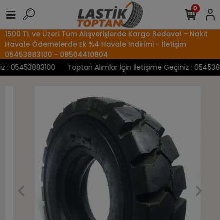
0
1500 TL ve Üzeri Tüm Alışverişlerde Kargo Bedava! - Nakit
Havale Ödemelerde Ek %4 Havale İndirimi - İletişim
05453883100 - 08504410804
 : 05453883100
Toptan Alımlar İçin İletişime Geçiniz : 05453883