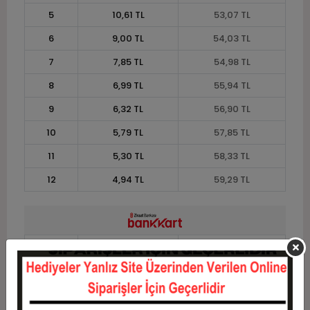
5
10,61 TL
53,07 TL
6
9,00 TL
54,03 TL
7
7,85 TL
54,98 TL
8
6,99 TL
55,94 TL
9
6,32 TL
56,90 TL
10
5,79 TL
57,85 TL
11
5,30 TL
58,33 TL
12
4,94 TL
59,29 TL
Taksit
Taksit Tutarı
Toplam Tutar
1
47,81 TL
47,81 TL
2
23,91 TL
47,81 TL