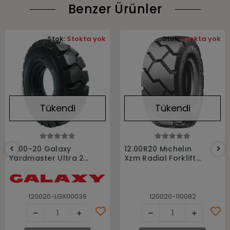
Benzer Ürünler
Stok:
Stokta yok
Stok:
Stokta yok
Tükendi
Tükendi
Stokta Yok
Stokta Yok
12.00-20 Galaxy
12.00R20 Mıchelın
Yardmaster Ultra 20
Xzm Radial Forklift
Kat Havalı Forklift
Lastiği
Lastiği
120020-LGX00036
120020-110082