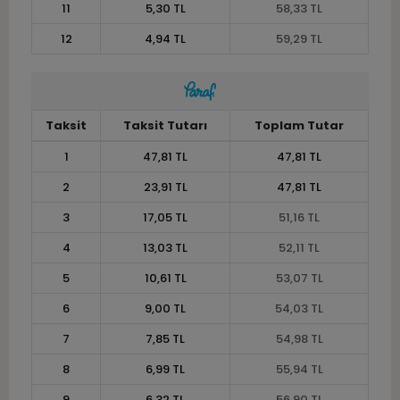
11
5,30 TL
58,33 TL
12
4,94 TL
59,29 TL
Taksit
Taksit Tutarı
Toplam Tutar
1
47,81 TL
47,81 TL
2
23,91 TL
47,81 TL
3
17,05 TL
51,16 TL
4
13,03 TL
52,11 TL
5
10,61 TL
53,07 TL
6
9,00 TL
54,03 TL
7
7,85 TL
54,98 TL
8
6,99 TL
55,94 TL
9
6,32 TL
56,90 TL