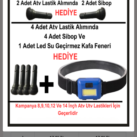
3
17,05 TL
51,16 TL
4
13,03 TL
52,11 TL
5
10,61 TL
53,07 TL
6
9,00 TL
54,03 TL
7
7,85 TL
54,98 TL
8
6,99 TL
55,94 TL
9
6,32 TL
56,90 TL
10
5,79 TL
57,85 TL
11
5,30 TL
58,33 TL
12
4,94 TL
59,29 TL
Taksit
Taksit Tutarı
Toplam Tutar