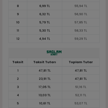
8
6,99 TL
55,94 TL
9
6,32 TL
56,90 TL
10
5,79 TL
57,85 TL
11
5,30 TL
58,33 TL
12
4,94 TL
59,29 TL
Taksit
Taksit Tutarı
Toplam Tutar
1
47,81 TL
47,81 TL
2
23,91 TL
47,81 TL
3
17,05 TL
51,16 TL
4
13,03 TL
52,11 TL
5
10,61 TL
53,07 TL