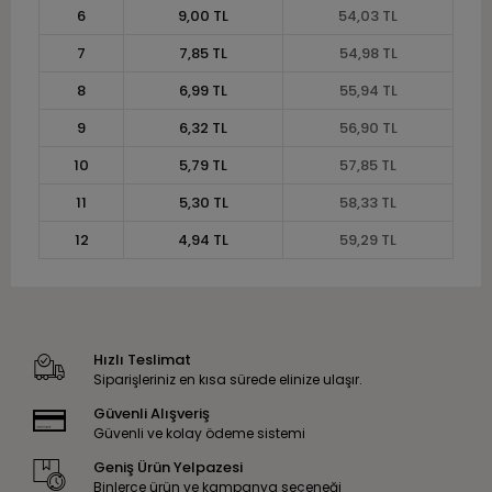
6
9,00 TL
54,03 TL
7
7,85 TL
54,98 TL
8
6,99 TL
55,94 TL
9
6,32 TL
56,90 TL
10
5,79 TL
57,85 TL
11
5,30 TL
58,33 TL
12
4,94 TL
59,29 TL
Hızlı Teslimat
Siparişleriniz en kısa sürede elinize ulaşır.
Güvenli Alışveriş
Güvenli ve kolay ödeme sistemi
Geniş Ürün Yelpazesi
Binlerce ürün ve kampanya seçeneği