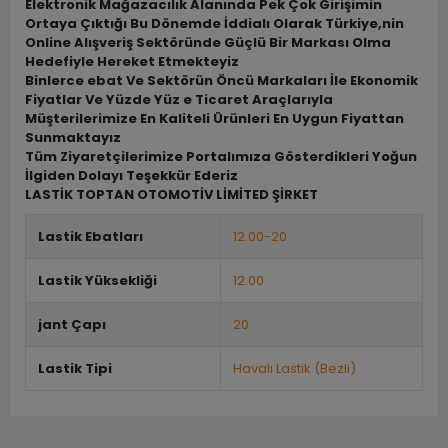
Elektronik Mağazacılık Alanında Pek Çok Girişimin
Ortaya Çıktığı Bu Dönemde İddialı Olarak Türkiye,nin
Online Alışveriş Sektöründe Güçlü Bir Markası Olma
Hedefiyle Hereket Etmekteyiz
Binlerce ebat Ve Sektörün Öncü Markaları İle Ekonomik
Fiyatlar Ve Yüzde Yüz e Ticaret Araçlarıyla
Müşterilerimize En Kaliteli Ürünleri En Uygun Fiyattan
Sunmaktayız
Tüm Ziyaretçilerimize Portalımıza Gösterdikleri Yoğun
İlgiden Dolayı Teşekkür Ederiz
LASTİK TOPTAN OTOMOTİV LİMİTED ŞİRKET
Lastik Ebatları
12.00-20
Lastik Yüksekliği
12.00
jant Çapı
20
Lastik Tipi
Havalı Lastik (Bezli)