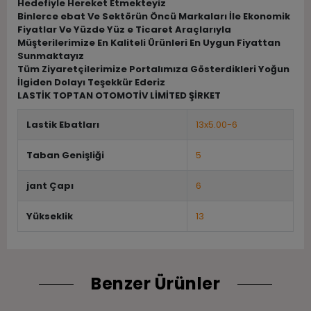
Hedefiyle Hereket Etmekteyiz
Binlerce ebat Ve Sektörün Öncü Markaları İle Ekonomik
Fiyatlar Ve Yüzde Yüz e Ticaret Araçlarıyla
Müşterilerimize En Kaliteli Ürünleri En Uygun Fiyattan
Sunmaktayız
Tüm Ziyaretçilerimize Portalımıza Gösterdikleri Yoğun
İlgiden Dolayı Teşekkür Ederiz
LASTİK TOPTAN OTOMOTİV LİMİTED ŞİRKET
Lastik Ebatları
13x5.00-6
Taban Genişliği
5
jant Çapı
6
Yükseklik
13
Benzer Ürünler