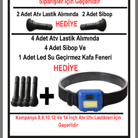
5
49,95 TL
249,75 TL
6
42,38 TL
254,25 TL
7
36,96 TL
258,75 TL
8
32,91 TL
263,25 TL
9
29,75 TL
267,75 TL
10
27,23 TL
272,25 TL
11
24,95 TL
274,50 TL
12
23,25 TL
279,00 TL
Taksit
Taksit Tutarı
Toplam Tutar
1
225,00 TL
225,00 TL
2
112,50 TL
225,00 TL
3
80,25 TL
240,75 TL