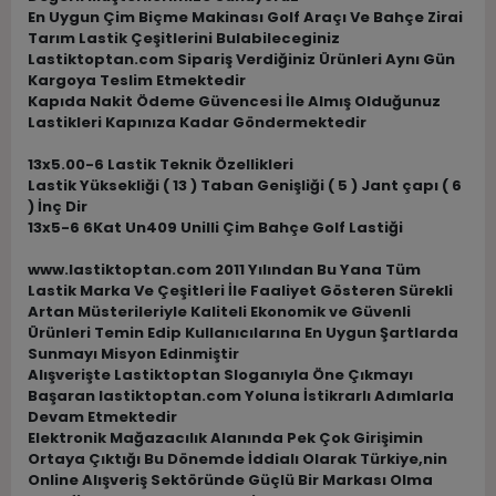
En Uygun Çim Biçme Makinası Golf Araçı Ve Bahçe Zirai
Tarım Lastik Çeşitlerini Bulabileceginiz
Lastiktoptan.com Sipariş Verdiğiniz Ürünleri Aynı Gün
Kargoya Teslim Etmektedir
Kapıda Nakit Ödeme Güvencesi İle Almış Olduğunuz
Lastikleri Kapınıza Kadar Göndermektedir
13x5.00-6 Lastik Teknik Özellikleri
Lastik Yüksekliği ( 13 ) Taban Genişliği ( 5 ) Jant çapı ( 6
) İnç Dir
13x5-6 6Kat Un409 Unilli Çim Bahçe Golf Lastiği
www.lastiktoptan.com 2011 Yılından Bu Yana Tüm
Lastik Marka Ve Çeşitleri İle Faaliyet Gösteren Sürekli
Artan Müsterileriyle Kaliteli Ekonomik ve Güvenli
Ürünleri Temin Edip Kullanıcılarına En Uygun Şartlarda
Sunmayı Misyon Edinmiştir
Alışverişte Lastiktoptan Sloganıyla Öne Çıkmayı
Başaran lastiktoptan.com Yoluna İstikrarlı Adımlarla
Devam Etmektedir
Elektronik Mağazacılık Alanında Pek Çok Girişimin
Ortaya Çıktığı Bu Dönemde İddialı Olarak Türkiye,nin
Online Alışveriş Sektöründe Güçlü Bir Markası Olma