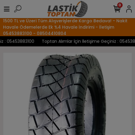
0
1500 TL ve Üzeri Tüm Alışverişlerde Kargo Bedava! - Nakit
Havale Ödemelerde Ek %4 Havale İndirimi - İletişim
05453883100 - 08504410804
 : 05453883100
Toptan Alımlar İçin İletişime Geçiniz : 05453883