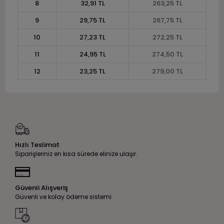
8
32,91 TL
263,25 TL
9
29,75 TL
267,75 TL
10
27,23 TL
272,25 TL
11
24,95 TL
274,50 TL
12
23,25 TL
279,00 TL
Hızlı Teslimat
Siparişleriniz en kısa sürede elinize ulaşır.
Güvenli Alışveriş
Güvenli ve kolay ödeme sistemi