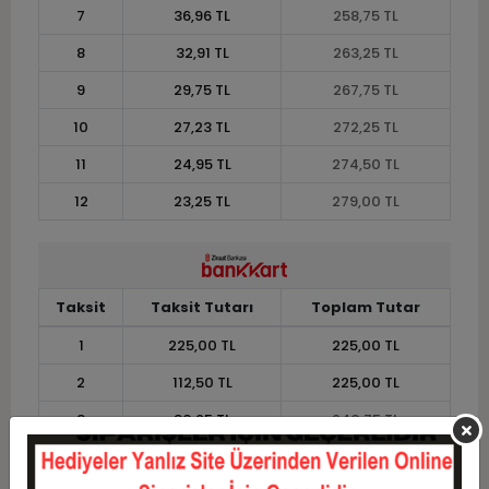
7
36,96 TL
258,75 TL
8
32,91 TL
263,25 TL
9
29,75 TL
267,75 TL
10
27,23 TL
272,25 TL
11
24,95 TL
274,50 TL
12
23,25 TL
279,00 TL
Taksit
Taksit Tutarı
Toplam Tutar
1
225,00 TL
225,00 TL
2
112,50 TL
225,00 TL
3
80,25 TL
240,75 TL
4
61,31 TL
245,25 TL