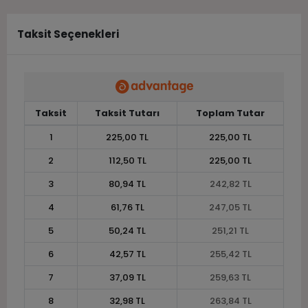
Taksit Seçenekleri
Taksit
Taksit Tutarı
Toplam Tutar
1
225,00 TL
225,00 TL
2
112,50 TL
225,00 TL
3
80,94 TL
242,82 TL
4
61,76 TL
247,05 TL
5
50,24 TL
251,21 TL
6
42,57 TL
255,42 TL
7
37,09 TL
259,63 TL
8
32,98 TL
263,84 TL