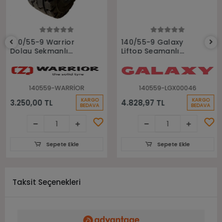
Sepete Ekle
Sepete Ekle
140/55-9 Warrior
140/55-9 Galaxy
Dolgu Sekmanlı
Liftop Segmanlı
Forklift Lastiği
Beyaz İz Bırakmayan
Dolgu Forklift Lastiği
140559-WARRİOR
140559-LGX00046
KARGO
KARGO
3.250,00 TL
4.828,97 TL
BEDAVA
BEDAVA
Sepete Ekle
Sepete Ekle
Taksit Seçenekleri