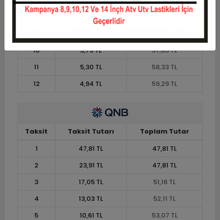
7
7,85 TL
54,98 TL
8
6,99 TL
55,94 TL
9
6,32 TL
56,90 TL
10
5,79 TL
57,85 TL
11
5,30 TL
58,33 TL
12
4,94 TL
59,29 TL
Taksit
Taksit Tutarı
Toplam Tutar
1
47,81 TL
47,81 TL
2
23,91 TL
47,81 TL
3
17,05 TL
51,16 TL
4
13,03 TL
52,11 TL
5
10,61 TL
53,07 TL