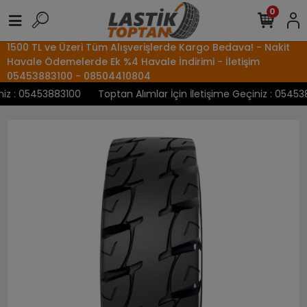
0
1500 TL ve Üzeri Tüm Alışverişlerde Kargo Bedava! - Nakit
Havale Ödemelerde Ek %4 Havale İndirimi - İletişim
05453883100 - 08504410804
z : 05453883100
Toptan Alımlar İçin İletişime Geçiniz : 0545388