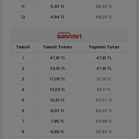
11
5,30 TL
58,33 TL
12
4,94 TL
59,29 TL
Taksit
Taksit Tutarı
Toplam Tutar
1
47,81 TL
47,81 TL
2
23,91 TL
47,81 TL
3
17,05 TL
51,16 TL
4
13,03 TL
52,11 TL
5
10,61 TL
53,07 TL
6
9,00 TL
54,03 TL
7
7,85 TL
54,98 TL
8
6,99 TL
55,94 TL