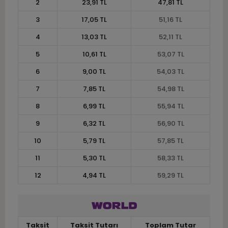
2
23,91 TL
47,81 TL
3
17,05 TL
51,16 TL
4
13,03 TL
52,11 TL
5
10,61 TL
53,07 TL
6
9,00 TL
54,03 TL
7
7,85 TL
54,98 TL
8
6,99 TL
55,94 TL
9
6,32 TL
56,90 TL
10
5,79 TL
57,85 TL
11
5,30 TL
58,33 TL
12
4,94 TL
59,29 TL
Taksit
Taksit Tutarı
Toplam Tutar