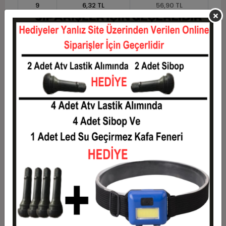
9
6,32 TL
56,90 TL
10
5,79 TL
57,85 TL
11
5,30 TL
58,33 TL
12
4,94 TL
59,29 TL
Taksit
Taksit Tutarı
Toplam Tutar
1
47,81 TL
47,81 TL
2
23,91 TL
47,81 TL
3
17,05 TL
51,16 TL
4
13,03 TL
52,11 TL
5
10,61 TL
53,07 TL
6
9,00 TL
54,03 TL