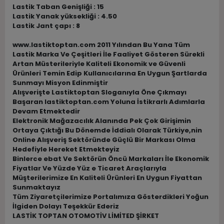
Lastik Taban Genişliği : 15
Lastik Yanak yüksekliği : 4.50
Lastik Jant çapı : 8
www.lastiktoptan.com 2011 Yılından Bu Yana Tüm
Lastik Marka Ve Çeşitleri İle Faaliyet Gösteren Sürekli
Artan Müsterileriyle Kaliteli Ekonomik ve Güvenli
Ürünleri Temin Edip Kullanıcılarına En Uygun Şartlarda
Sunmayı Misyon Edinmiştir
Alışverişte Lastiktoptan Sloganıyla Öne Çıkmayı
Başaran lastiktoptan.com Yoluna İstikrarlı Adımlarla
Devam Etmektedir
Elektronik Mağazacılık Alanında Pek Çok Girişimin
Ortaya Çıktığı Bu Dönemde İddialı Olarak Türkiye,nin
Online Alışveriş Sektöründe Güçlü Bir Markası Olma
Hedefiyle Hereket Etmekteyiz
Binlerce ebat Ve Sektörün Öncü Markaları İle Ekonomik
Fiyatlar Ve Yüzde Yüz e Ticaret Araçlarıyla
Müşterilerimize En Kaliteli Ürünleri En Uygun Fiyattan
Sunmaktayız
Tüm Ziyaretçilerimize Portalımıza Gösterdikleri Yoğun
İlgiden Dolayı Teşekkür Ederiz
LASTİK TOPTAN OTOMOTİV LİMİTED ŞİRKET