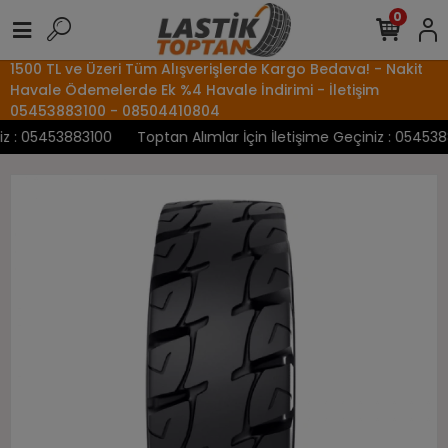
0
1500 TL ve Üzeri Tüm Alışverişlerde Kargo Bedava! - Nakit
Havale Ödemelerde Ek %4 Havale İndirimi - İletişim
05453883100 - 08504410804
 : 05453883100
Toptan Alımlar İçin İletişime Geçiniz : 05453883