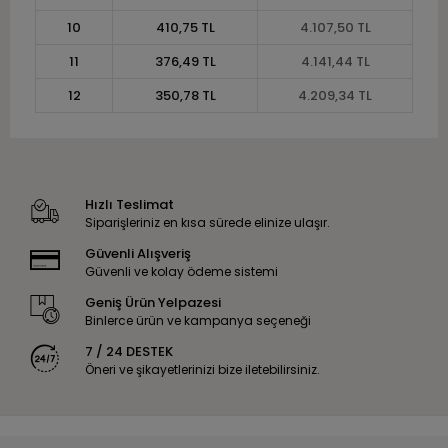
10
410,75 TL
4.107,50 TL
11
376,49 TL
4.141,44 TL
12
350,78 TL
4.209,34 TL
Hızlı Teslimat
Siparişleriniz en kısa sürede elinize ulaşır.
Güvenli Alışveriş
Güvenli ve kolay ödeme sistemi
Geniş Ürün Yelpazesi
Binlerce ürün ve kampanya seçeneği
7 / 24 DESTEK
Öneri ve şikayetlerinizi bize iletebilirsiniz.