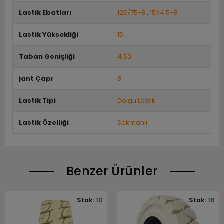
Lastik Ebatları
125/75-8
,
15X4.5-8
Lastik Yüksekliği
15
Taban Genişliği
4.50
jant Çapı
8
Lastik Tipi
Dolgu Lastik
Lastik Özelliği
Sekmanlı
Benzer Ürünler
Stok:
10
Stok:
16