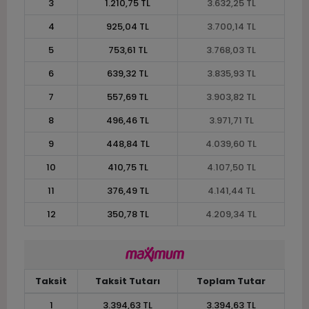
3
1.210,75 TL
3.632,25 TL
4
925,04 TL
3.700,14 TL
5
753,61 TL
3.768,03 TL
6
639,32 TL
3.835,93 TL
7
557,69 TL
3.903,82 TL
8
496,46 TL
3.971,71 TL
9
448,84 TL
4.039,60 TL
10
410,75 TL
4.107,50 TL
11
376,49 TL
4.141,44 TL
12
350,78 TL
4.209,34 TL
Taksit
Taksit Tutarı
Toplam Tutar
1
3.394,63 TL
3.394,63 TL