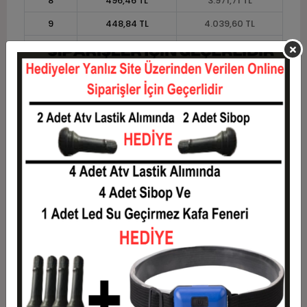
8
496,46 TL
3.971,71 TL
9
448,84 TL
4.039,60 TL
10
410,75 TL
4.107,50 TL
11
376,49 TL
4.141,44 TL
12
350,78 TL
4.209,34 TL
Taksit
Taksit Tutarı
Toplam Tutar
1
3.394,63 TL
3.394,63 TL
2
1.697,31 TL
3.394,63 TL
3
1.210,75 TL
3.632,25 TL
4
925,04 TL
3.700,14 TL
5
753,61 TL
3.768,03 TL
6
639,32 TL
3.835,93 TL