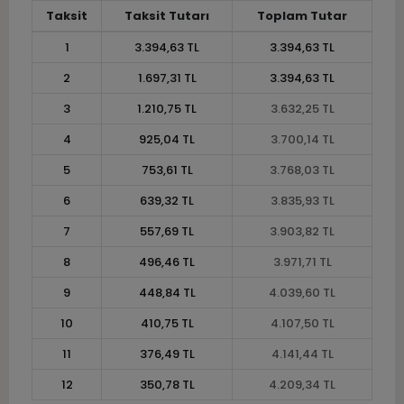
Taksit
Taksit Tutarı
Toplam Tutar
1
3.394,63 TL
3.394,63 TL
2
1.697,31 TL
3.394,63 TL
3
1.210,75 TL
3.632,25 TL
4
925,04 TL
3.700,14 TL
5
753,61 TL
3.768,03 TL
6
639,32 TL
3.835,93 TL
7
557,69 TL
3.903,82 TL
8
496,46 TL
3.971,71 TL
9
448,84 TL
4.039,60 TL
10
410,75 TL
4.107,50 TL
11
376,49 TL
4.141,44 TL
12
350,78 TL
4.209,34 TL