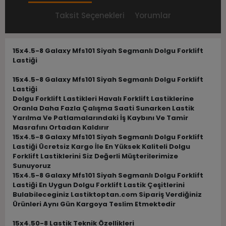
Taksit Seçenekleri
Yorumlar
15x4.5-8 Galaxy Mfs101 Siyah Segmanlı Dolgu Forklift
Lastiği
15x4.5-8 Galaxy Mfs101 Siyah Segmanlı Dolgu Forklift
Lastiği
Dolgu Forklift Lastikleri Havalı Forklift Lastiklerine
Oranla Daha Fazla Çalışma Saati Sunarken Lastik
Yarılma Ve Patlamalarındaki İş Kaybını Ve Tamir
Masrafını Ortadan Kaldırır
15x4.5-8 Galaxy Mfs101 Siyah Segmanlı Dolgu Forklift
Lastiği Ücretsiz Kargo İle En Yüksek Kaliteli Dolgu
Forklift Lastiklerini Siz Değerli Müşterilerimize
Sunuyoruz
15x4.5-8 Galaxy Mfs101 Siyah Segmanlı Dolgu Forklift
Lastiği En Uygun Dolgu Forklift Lastik Çeşitlerini
Bulabileceginiz Lastiktoptan.com Sipariş Verdiğiniz
Ürünleri Aynı Gün Kargoya Teslim Etmektedir
15x4.50-8 Lastik Teknik Özellikleri