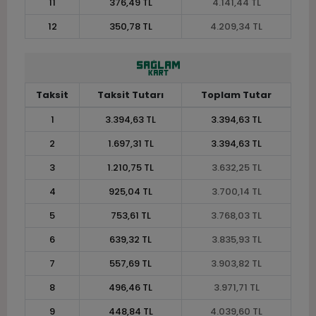
11
376,49 TL
4.141,44 TL
12
350,78 TL
4.209,34 TL
Taksit
Taksit Tutarı
Toplam Tutar
1
3.394,63 TL
3.394,63 TL
2
1.697,31 TL
3.394,63 TL
3
1.210,75 TL
3.632,25 TL
4
925,04 TL
3.700,14 TL
5
753,61 TL
3.768,03 TL
6
639,32 TL
3.835,93 TL
7
557,69 TL
3.903,82 TL
8
496,46 TL
3.971,71 TL
9
448,84 TL
4.039,60 TL