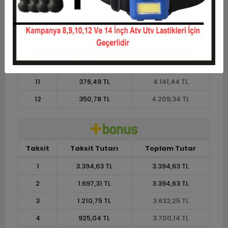
7
557,69 TL
3.903,82 TL
8
496,46 TL
3.971,71 TL
9
448,84 TL
4.039,60 TL
10
410,75 TL
4.107,50 TL
11
376,49 TL
4.141,44 TL
12
350,78 TL
4.209,34 TL
Taksit
Taksit Tutarı
Toplam Tutar
1
3.394,63 TL
3.394,63 TL
2
1.697,31 TL
3.394,63 TL
3
1.210,75 TL
3.632,25 TL
4
925,04 TL
3.700,14 TL