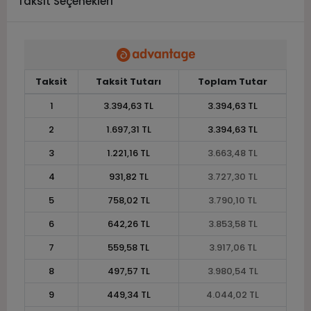
Taksit Seçenekleri
Taksit
Taksit Tutarı
Toplam Tutar
1
3.394,63 TL
3.394,63 TL
2
1.697,31 TL
3.394,63 TL
3
1.221,16 TL
3.663,48 TL
4
931,82 TL
3.727,30 TL
5
758,02 TL
3.790,10 TL
6
642,26 TL
3.853,58 TL
7
559,58 TL
3.917,06 TL
8
497,57 TL
3.980,54 TL
9
449,34 TL
4.044,02 TL