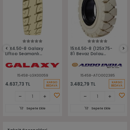
Sepete Ekle
Sepete Ekle
15X4.50-8 Galaxy
15X4.50-8 (125X75-
Liftop Segmanlı
8) Beyaz Dolgu
Beyaz İz Bırakmayan
Segmansız Forklift
Dolgu Forklift Lastiği
Lastiği
15458-LGX00059
15458-ATO002385
KARGO
KARGO
4.637,73 TL
3.482,79 TL
BEDAVA
BEDAVA
Sepete Ekle
Sepete Ekle