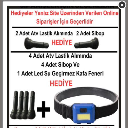
10
0,15 TL
1,45 TL
11
0,13 TL
1,46 TL
12
0,12 TL
1,49 TL
Taksit
Taksit Tutarı
Toplam Tutar
1
1,20 TL
1,20 TL
2
0,60 TL
1,20 TL
3
0,43 TL
1,28 TL
4
0,33 TL
1,31 TL
5
0,27 TL
1,33 TL
6
0,23 TL
1,36 TL
7
0,20 TL
1,38 TL