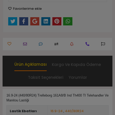
Favorilerime ekle
Ürün Açıklaması
Kargo Ve Kapıda Ödeme
Taksit Seçenekleri
Yorumlar
16.9-24 (440/80R24) Trelleborg 161A8/B Ind Th400 Tl Telehandler Ve
Manitou Lastiği
Lastik Ebatları
16.9-24
,
440/80R24