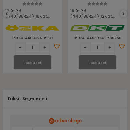
Stokta Yok
Stokta Yok
16.9-24
16.9-24
(440/80R24) 16Kat
(440/80R24) 12Kat
Ind80 Özka Bezli
Tr459 Bkt Bezli
Telehandler Ve
Telehandler Ve
Manitou Lastiği
Manitou Lastiği
16924-4408024-6397
16924-4408024-L5B0250
Stokta Yok
Stokta Yok
Taksit Seçenekleri