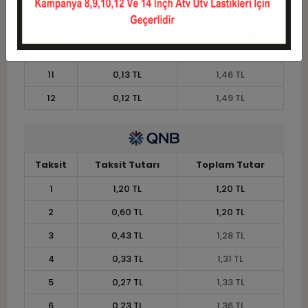
8
0,18 TL
1,40 TL
9
0,16 TL
1,43 TL
10
0,15 TL
1,45 TL
11
0,13 TL
1,46 TL
12
0,12 TL
1,49 TL
Taksit
Taksit Tutarı
Toplam Tutar
1
1,20 TL
1,20 TL
2
0,60 TL
1,20 TL
3
0,43 TL
1,28 TL
4
0,33 TL
1,31 TL
5
0,27 TL
1,33 TL
6
0,23 TL
1,36 TL