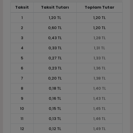
Taksit
Taksit Tutarı
Toplam Tutar
1
1,20 TL
1,20 TL
2
0,60 TL
1,20 TL
3
0,43 TL
1,28 TL
4
0,33 TL
1,31 TL
5
0,27 TL
1,33 TL
6
0,23 TL
1,36 TL
7
0,20 TL
1,38 TL
8
0,18 TL
1,40 TL
9
0,16 TL
1,43 TL
10
0,15 TL
1,45 TL
11
0,13 TL
1,46 TL
12
0,12 TL
1,49 TL