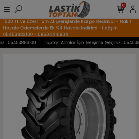
0
1500 TL ve Üzeri Tüm Alışverişlerde Kargo Bedava! - Nakit
Havale Ödemelerde Ek %4 Havale İndirimi - İletişim
05453883100 - 08504410804
z : 05453883100
Toptan Alımlar İçin İletişime Geçiniz : 0545388