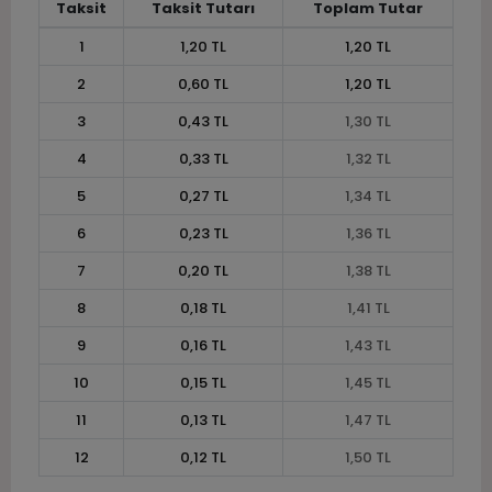
Taksit
Taksit Tutarı
Toplam Tutar
1
1,20 TL
1,20 TL
2
0,60 TL
1,20 TL
3
0,43 TL
1,30 TL
4
0,33 TL
1,32 TL
5
0,27 TL
1,34 TL
6
0,23 TL
1,36 TL
7
0,20 TL
1,38 TL
8
0,18 TL
1,41 TL
9
0,16 TL
1,43 TL
10
0,15 TL
1,45 TL
11
0,13 TL
1,47 TL
12
0,12 TL
1,50 TL