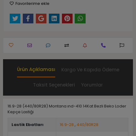
Favorilerime ekle
Ürün Açıklaması
Kargo Ve Kapıda Ödeme
Taksit Seçenekleri
Yorumlar
16.9-28 (440/80R28) Montana ınd-410 14Kat Bezli Beko Loder
Kepçe Lastiği
Lastik Ebatları
16.9-28
,
440/80R28