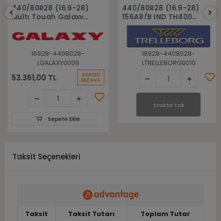
Sepete Ekle
Stokta Yok
440/80R28 (16.9-28)
440/80R28 (16.9-28)
Multı Tough Galaxy
156A8/B IND TH400
Radial Beko Loder
Trelleborg Radial
Kepçe Lastiği
Beko Loder Kepçe
Lastiği
16928-4408028-
16928-4408028-
LGALAXY0006
LTRELLEBORG0010
KARGO
53.361,00 TL
BEDAVA
Stokta Yok
Sepete Ekle
Taksit Seçenekleri
Taksit
Taksit Tutarı
Toplam Tutar