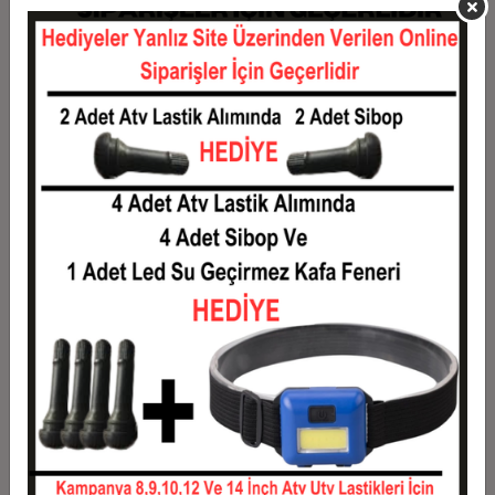
11
2.329,09 TL
25.620,00 TL
12
2.170,00 TL
26.040,00 TL
Taksit
Taksit Tutarı
Toplam Tutar
1
21.000,00 TL
21.000,00 TL
2
10.500,00 TL
21.000,00 TL
3
7.490,00 TL
22.470,00 TL
4
5.722,50 TL
22.890,00 TL
5
4.662,00 TL
23.310,00 TL
6
3.955,00 TL
23.730,00 TL
7
3.450,00 TL
24.150,00 TL
8
3.071,25 TL
24.570,00 TL