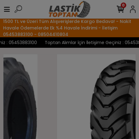
0
1500 TL ve Üzeri Tüm Alışverişlerde Kargo Bedava! - Nakit
Havale Ödemelerde Ek %4 Havale İndirimi - İletişim
05453883100 - 08504410804
z : 05453883100
Toptan Alımlar İçin İletişime Geçiniz : 0545388