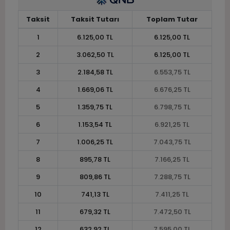
Taksit
Taksit Tutarı
Toplam Tutar
1
6.125,00 TL
6.125,00 TL
2
3.062,50 TL
6.125,00 TL
3
2.184,58 TL
6.553,75 TL
4
1.669,06 TL
6.676,25 TL
5
1.359,75 TL
6.798,75 TL
6
1.153,54 TL
6.921,25 TL
7
1.006,25 TL
7.043,75 TL
8
895,78 TL
7.166,25 TL
9
809,86 TL
7.288,75 TL
10
741,13 TL
7.411,25 TL
11
679,32 TL
7.472,50 TL
12
632,92 TL
7.595,00 TL