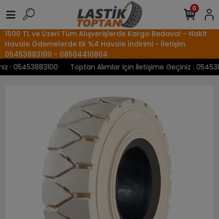
0
1500 TL ve Üzeri Tüm Alışverişlerde Kargo Bedava! - Nakit
Havale Ödemelerde Ek %4 Havale İndirimi - İletişim
05453883100 - 08504410804
z : 05453883100
Toptan Alımlar İçin İletişime Geçiniz : 0545388