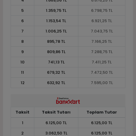
4
1.669,06 TL
6.676,25 TL
5
1.359,75 TL
6.798,75 TL
6
1.153,54 TL
6.921,25 TL
7
1.006,25 TL
7.043,75 TL
8
895,78 TL
7.166,25 TL
9
809,86 TL
7.288,75 TL
10
741,13 TL
7.411,25 TL
11
679,32 TL
7.472,50 TL
12
632,92 TL
7.595,00 TL
Taksit
Taksit Tutarı
Toplam Tutar
1
6.125,00 TL
6.125,00 TL
2
3.062,50 TL
6.125,00 TL