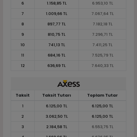
6
1.158,85 TL
6.953,10 TL
7
1.009,66 TL
7.067,64 TL
8
897,77 TL
7.182,18 TL
9
810,75 TL
7.296,71 TL
10
741,13 TL
7.411,25 TL
11
684,16 TL
7.525,79 TL
12
636,69 TL
7.640,33 TL
Taksit
Taksit Tutarı
Toplam Tutar
1
6.125,00 TL
6.125,00 TL
2
3.062,50 TL
6.125,00 TL
3
2.184,58 TL
6.553,75 TL