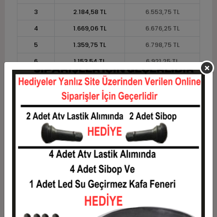
3
2.184,58 TL
6.553,75 TL
4
1.669,06 TL
6.676,25 TL
5
1.359,75 TL
6.798,75 TL
6
1.153,54 TL
6.921,25 TL
7
1.006,25 TL
7.043,75 TL
8
895,78 TL
7.166,25 TL
9
809,86 TL
7.288,75 TL
10
741,13 TL
7.411,25 TL
11
679,32 TL
7.472,50 TL
12
632,92 TL
7.595,00 TL
Taksit
Taksit Tutarı
Toplam Tutar