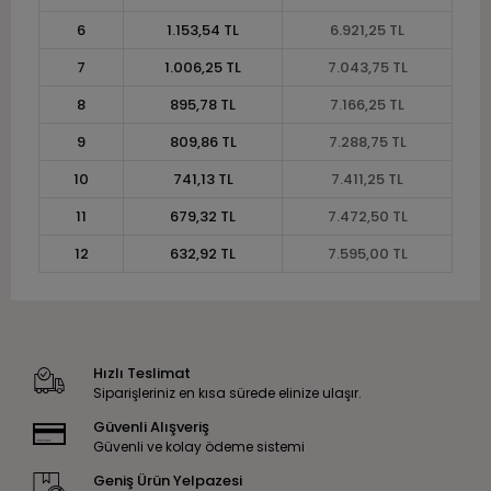
6
1.153,54 TL
6.921,25 TL
7
1.006,25 TL
7.043,75 TL
8
895,78 TL
7.166,25 TL
9
809,86 TL
7.288,75 TL
10
741,13 TL
7.411,25 TL
11
679,32 TL
7.472,50 TL
12
632,92 TL
7.595,00 TL
Hızlı Teslimat
Siparişleriniz en kısa sürede elinize ulaşır.
Güvenli Alışveriş
Güvenli ve kolay ödeme sistemi
Geniş Ürün Yelpazesi