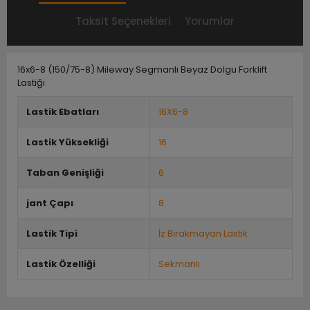
Taksit Seçenekleri
Yorumlar
16x6-8 (150/75-8) Mileway Segmanlı Beyaz Dolgu Forklift
Lastiği
Lastik Ebatları
16X6-8
Lastik Yüksekliği
16
Taban Genişliği
6
jant Çapı
8
Lastik Tipi
İz Bırakmayan Lastik
Lastik Özelliği
Sekmanlı