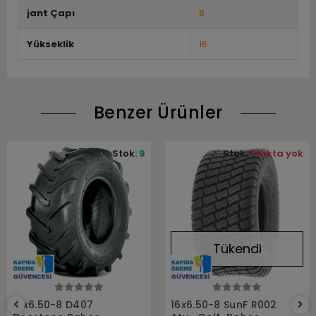
jant Çapı
8
Yükseklik
16
Benzer Ürünler
Stok:
9
Stok:
Stokta yok
Tükendi
Sepete Ekle
Stokta Yok
16x6.50-8 D407
16x6.50-8 SunF R002