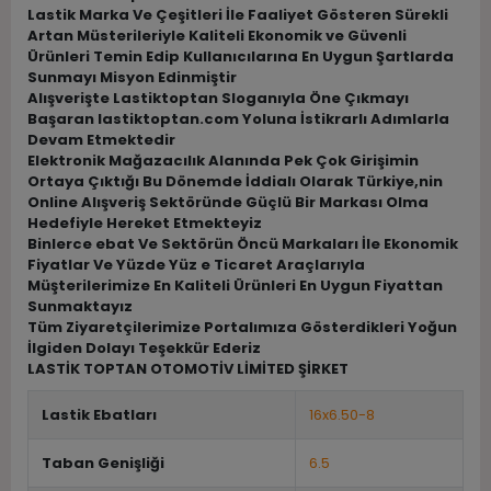
Lastik Marka Ve Çeşitleri İle Faaliyet Gösteren Sürekli
Artan Müsterileriyle Kaliteli Ekonomik ve Güvenli
Ürünleri Temin Edip Kullanıcılarına En Uygun Şartlarda
Sunmayı Misyon Edinmiştir
Alışverişte Lastiktoptan Sloganıyla Öne Çıkmayı
Başaran lastiktoptan.com Yoluna İstikrarlı Adımlarla
Devam Etmektedir
Elektronik Mağazacılık Alanında Pek Çok Girişimin
Ortaya Çıktığı Bu Dönemde İddialı Olarak Türkiye,nin
Online Alışveriş Sektöründe Güçlü Bir Markası Olma
Hedefiyle Hereket Etmekteyiz
Binlerce ebat Ve Sektörün Öncü Markaları İle Ekonomik
Fiyatlar Ve Yüzde Yüz e Ticaret Araçlarıyla
Müşterilerimize En Kaliteli Ürünleri En Uygun Fiyattan
Sunmaktayız
Tüm Ziyaretçilerimize Portalımıza Gösterdikleri Yoğun
İlgiden Dolayı Teşekkür Ederiz
LASTİK TOPTAN OTOMOTİV LİMİTED ŞİRKET
Lastik Ebatları
16x6.50-8
Taban Genişliği
6.5