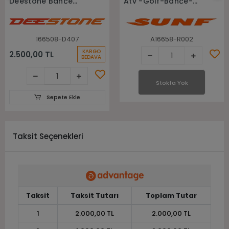
Deestone Bahçe
Atv -Golf-Bahçe-
Tarım Çapa Lastiği
Sılaj-Çim Lastiği
166508-D407
A16658-R002
KARGO
2.500,00 TL
BEDAVA
Stokta Yok
Sepete Ekle
Taksit Seçenekleri
Taksit
Taksit Tutarı
Toplam Tutar
1
2.000,00 TL
2.000,00 TL