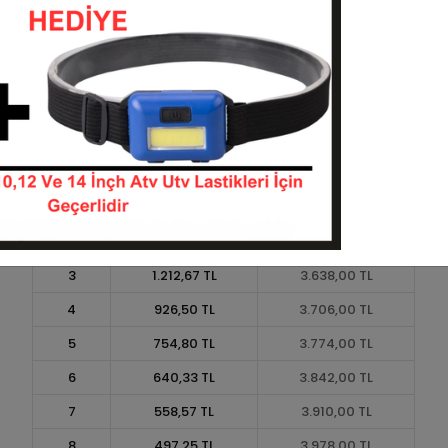
Taksit
Taksit Tutarı
Toplam Tutar
1
3.400,00 TL
3.400,00 TL
2
1.700,00 TL
3.400,00 TL
3
1.212,67 TL
3.638,00 TL
4
926,50 TL
3.706,00 TL
5
754,80 TL
3.774,00 TL
6
640,33 TL
3.842,00 TL
7
558,57 TL
3.910,00 TL
8
497,25 TL
3.978,00 TL