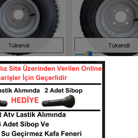
Tükendi
Tükendi
Stokta Yok
Stokta Yok
Billas Çim Bahçe Golf
16x6.50-8 Deestone Çim B
Jantı Takım
Golf Lastik Ve Jantı Takım
18858-SET-BL757
16658-170608-D83
Stokta Yok
Stokta Yok