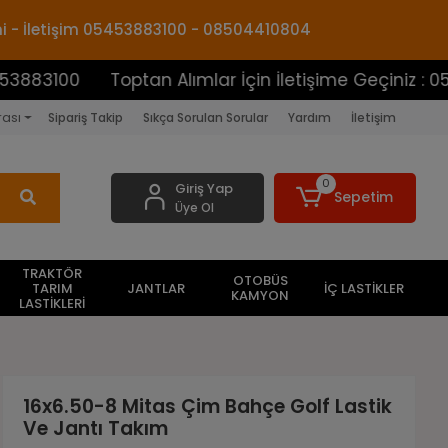
mi - İletişim 05453883100 - 08504410804
Toptan Alımlar İçin İletişime Geçiniz : 054538831
rası
Sipariş Takip
Sıkça Sorulan Sorular
Yardım
İletişim
0
Giriş Yap
Sepetim
Üye Ol
TRAKTÖR
OTOBÜS
TARIM
JANTLAR
İÇ LASTİKLER
KAMYON
LASTİKLERİ
16x6.50-8 Mitas Çim Bahçe Golf Lastik
Ve Jantı Takım