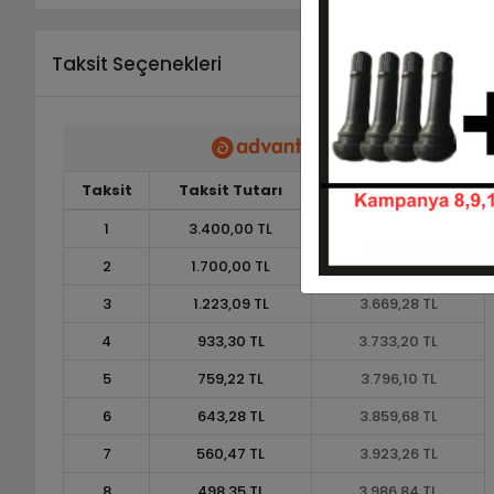
Taksit Seçenekleri
Taksit
Taksit Tutarı
Toplam Tutar
1
3.400,00 TL
3.400,00 TL
2
1.700,00 TL
3.400,00 TL
3
1.223,09 TL
3.669,28 TL
4
933,30 TL
3.733,20 TL
5
759,22 TL
3.796,10 TL
6
643,28 TL
3.859,68 TL
7
560,47 TL
3.923,26 TL
8
498,35 TL
3.986,84 TL