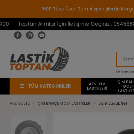
1500 TL ve Üzeri Tüm Alışverişlerde Ka
ptan Alımlar İçin İletişime Geçiniz : 05453883100
En Yenile
ÇİM BA
ATV UTV
TÜM KATEGORİLER
GOLF
LASTİKLERİ
LASTİKLE
Ana Sayfa
ÇİM BAHÇE GOLF LASTİKLERİ
Jant Lastik Set