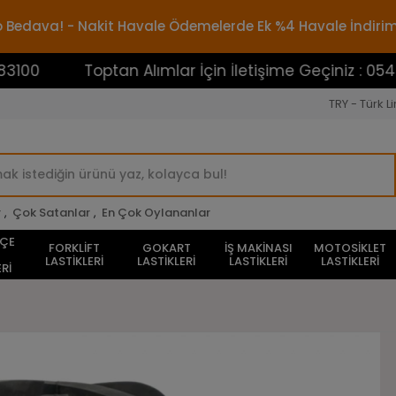
rgo Bedava! - Nakit Havale Ödemelerde Ek %4 Havale İndiri
Toptan Alımlar İçin İletişime Geçiniz : 05453883100
TRY - Türk Li
r
,
Çok Satanlar
,
En Çok Oylananlar
HÇE
FORKLİFT
GOKART
İŞ MAKİNASI
MOTOSİKLET
LASTİKLERİ
LASTİKLERİ
LASTİKLERİ
LASTİKLERİ
Rİ