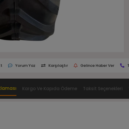
Et
Yorum Yaz
Karşılaştır
Gelince Haber Ver
klaması
Kargo Ve Kapıda Ödeme
Taksit Seçenekleri