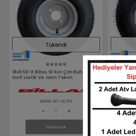
Tükendi
Stokta Yok
18x8.50-8 Billas 10 Kat Çim Bahçe
18x8.50-8 
Golf Lastik Ve Jantı Takım
Lastik Ve 
18858-SET-BL750
Stokta Yok