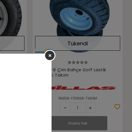
Tükendi
Stokta Yok
ahçe
16x6.50-8 Çim Bahçe Golf Lastik
Ve Jantı Takım
8
16658-170608-TAKIM
Stokta Yok