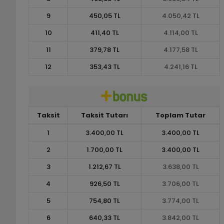
9
450,05 TL
4.050,42 TL
10
411,40 TL
4.114,00 TL
11
379,78 TL
4.177,58 TL
12
353,43 TL
4.241,16 TL
Taksit
Taksit Tutarı
Toplam Tutar
1
3.400,00 TL
3.400,00 TL
2
1.700,00 TL
3.400,00 TL
3
1.212,67 TL
3.638,00 TL
4
926,50 TL
3.706,00 TL
5
754,80 TL
3.774,00 TL
6
640,33 TL
3.842,00 TL