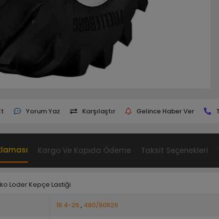
Et
Yorum Yaz
Karşılaştır
Gelince Haber Ver
klaması
Kargo Ve Kapıda Ödeme
Taksit Seçenekleri
eko Loder Kepçe Lastiği
18.4-26
,
480/80R26