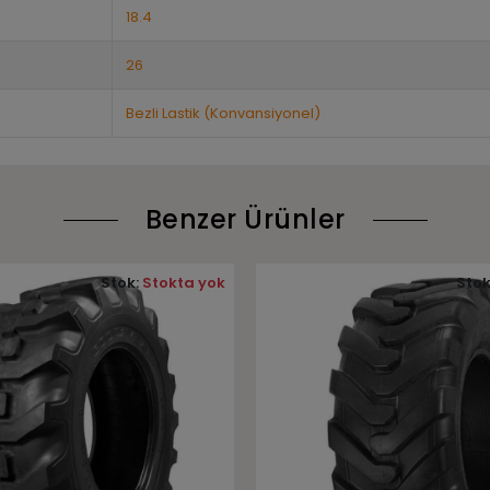
18.4
26
Bezli Lastik (Konvansiyonel)
Benzer Ürünler
Stok:
Stokta yok
Stok