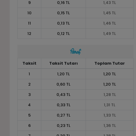
9
0,16 TL
1,43 TL
10
0,15 TL
1,45 TL
11
0,13 TL
1,46 TL
12
0,12 TL
1,49 TL
Taksit
Taksit Tutarı
Toplam Tutar
1
1,20 TL
1,20 TL
2
0,60 TL
1,20 TL
3
0,43 TL
1,28 TL
4
0,33 TL
1,31 TL
5
0,27 TL
1,33 TL
6
0,23 TL
1,36 TL
7
0,20 TL
1,38 TL