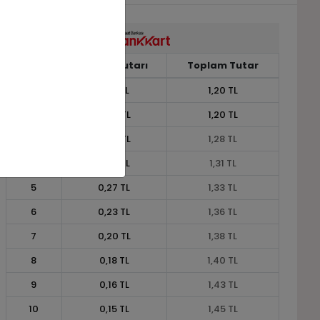
Taksit
Taksit Tutarı
Toplam Tutar
1
1,20 TL
1,20 TL
2
0,60 TL
1,20 TL
3
0,43 TL
1,28 TL
4
0,33 TL
1,31 TL
5
0,27 TL
1,33 TL
6
0,23 TL
1,36 TL
7
0,20 TL
1,38 TL
8
0,18 TL
1,40 TL
9
0,16 TL
1,43 TL
10
0,15 TL
1,45 TL