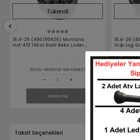
Tükendi
Stokta Yok
18.4-26 (480/80R26) 14Kat Sure
18.4-26 (4
Grip Lug Goodyear Bezli Beko
Özka Bezli
Loder Kepçe Lastiği
Lastiği
18426-4808026-L6516GOODYEAR
Stokta Yok
Taksit Seçenekleri