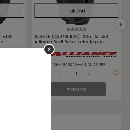
Tükendi
Stokta Yok
 AL 533
18.4-26 (480/80R26) 14Kat
Kepçe
Industrıal Galaxy Bezli Beko Loder
Kepçe Lastiği
CE12PR
18426-4808026-LGALAXY0012
Stokta Yok