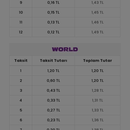
9
0,16 TL
1,43 TL
10
0,15 TL
1,45 TL
11
0,13 TL
1,46 TL
12
0,12 TL
1,49 TL
Taksit
Taksit Tutarı
Toplam Tutar
1
1,20 TL
1,20 TL
2
0,60 TL
1,20 TL
3
0,43 TL
1,28 TL
4
0,33 TL
1,31 TL
5
0,27 TL
1,33 TL
6
0,23 TL
1,36 TL
7
0,20 TL
1,38 TL