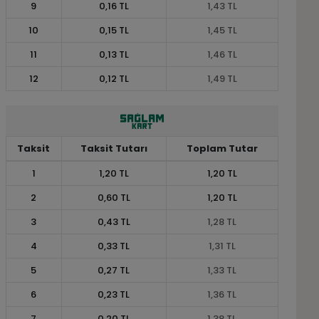
9
0,16 TL
1,43 TL
10
0,15 TL
1,45 TL
11
0,13 TL
1,46 TL
12
0,12 TL
1,49 TL
Taksit
Taksit Tutarı
Toplam Tutar
1
1,20 TL
1,20 TL
2
0,60 TL
1,20 TL
3
0,43 TL
1,28 TL
4
0,33 TL
1,31 TL
5
0,27 TL
1,33 TL
6
0,23 TL
1,36 TL
7
0,20 TL
1,38 TL