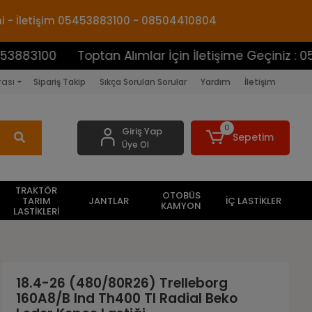
mi - İletişim 05453883100 - 08504410804
00
Toptan Alımlar İçin İletişime Geçiniz : 05453883
rası
Sipariş Takip
Sıkça Sorulan Sorular
Yardım
İletişim
0
Giriş Yap
Sepetim
Üye Ol
TRAKTÖR
OTOBÜS
TARIM
JANTLAR
İÇ LASTİKLER
KAMYON
LASTİKLERİ
18.4-26 (480/80R26) Trelleborg
160A8/B Ind Th400 Tl Radial Beko