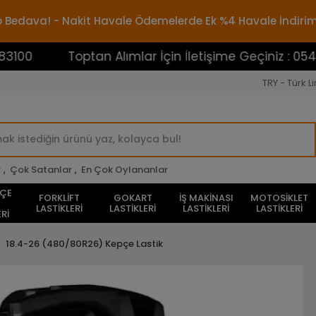
rgo Bedava! - Nakit Havale Ödemelerde Ek %4 Havale İndiri
Toptan Alımlar İçin İletişime Geçiniz : 054538831
TRY - Türk Li
r
,
Çok Satanlar
,
En Çok Oylananlar
HÇE
FORKLİFT
GOKART
İŞ MAKİNASI
MOTOSİKLET
LASTİKLERİ
LASTİKLERİ
LASTİKLERİ
LASTİKLERİ
Rİ
18.4-26 (480/80R26) Kepçe Lastik