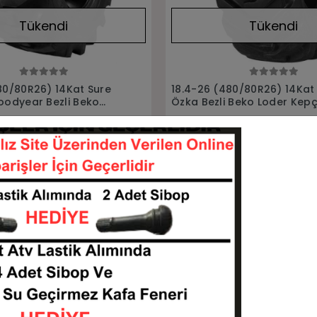
Tükendi
Tükendi
Stokta Yok
Stokta Yok
80/80R26) 14Kat Ind80
18.4-26 (480/80R26) 12Kat
 Beko Loder Kepçe
Alliance Bezli Beko Loder 
Lastiği
18426-4808026-6516
18426-4808026--ALLİAN
Stokta Yok
Stokta Yok