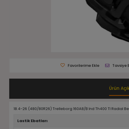
Favorilerime Ekle
Tavsiye 
Ürün Açı
18.4-26 (480/80R26) Trelleborg 160A8/B Ind Th400 Tl Radial B
Lastik Ebatları