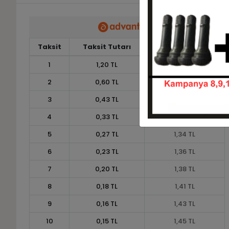
Taksit
Taksit Tutarı
Toplam Tutar
1
1,20 TL
1,20 TL
2
0,60 TL
1,20 TL
3
0,43 TL
1,30 TL
4
0,33 TL
1,32 TL
5
0,27 TL
1,34 TL
6
0,23 TL
1,36 TL
7
0,20 TL
1,38 TL
8
0,18 TL
1,41 TL
9
0,16 TL
1,43 TL
10
0,15 TL
1,45 TL