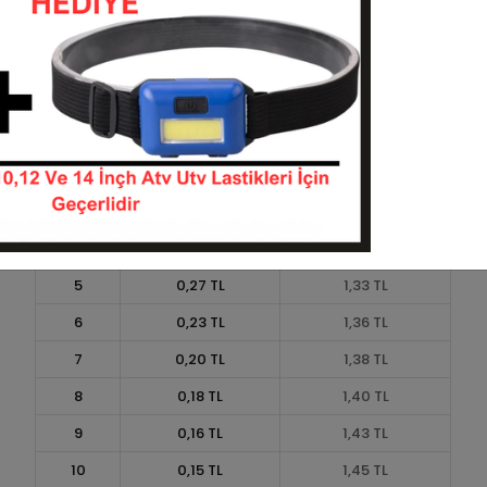
Taksit
Taksit Tutarı
Toplam Tutar
1
1,20 TL
1,20 TL
2
0,60 TL
1,20 TL
3
0,43 TL
1,28 TL
4
0,33 TL
1,31 TL
5
0,27 TL
1,33 TL
6
0,23 TL
1,36 TL
7
0,20 TL
1,38 TL
8
0,18 TL
1,40 TL
9
0,16 TL
1,43 TL
10
0,15 TL
1,45 TL