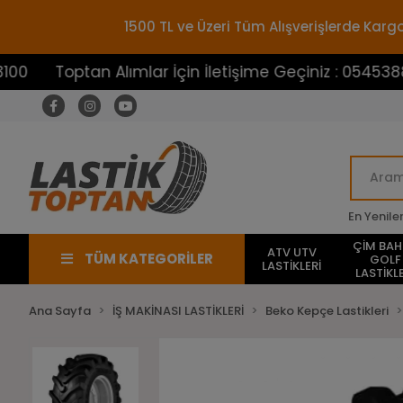
1500 TL ve Üzeri Tüm Alışverişlerde Ka
optan Alımlar İçin İletişime Geçiniz : 05453883100
En Yenile
ÇİM BA
ATV UTV
TÜM KATEGORİLER
GOLF
LASTİKLERİ
LASTİKLE
Ana Sayfa
İŞ MAKİNASI LASTİKLERİ
Beko Kepçe Lastikleri