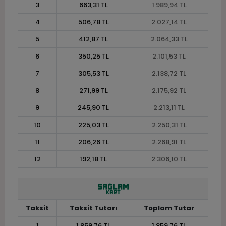
3
663,31 TL
1.989,94 TL
4
506,78 TL
2.027,14 TL
5
412,87 TL
2.064,33 TL
6
350,25 TL
2.101,53 TL
7
305,53 TL
2.138,72 TL
8
271,99 TL
2.175,92 TL
9
245,90 TL
2.213,11 TL
10
225,03 TL
2.250,31 TL
11
206,26 TL
2.268,91 TL
12
192,18 TL
2.306,10 TL
Taksit
Taksit Tutarı
Toplam Tutar
1
1.859,76 TL
1.859,76 TL