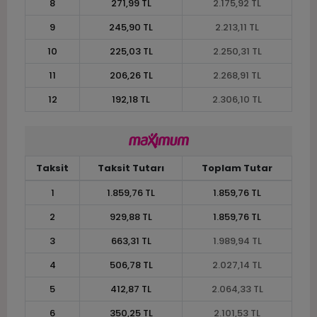
8
271,99 TL
2.175,92 TL
9
245,90 TL
2.213,11 TL
10
225,03 TL
2.250,31 TL
11
206,26 TL
2.268,91 TL
12
192,18 TL
2.306,10 TL
Taksit
Taksit Tutarı
Toplam Tutar
1
1.859,76 TL
1.859,76 TL
2
929,88 TL
1.859,76 TL
3
663,31 TL
1.989,94 TL
4
506,78 TL
2.027,14 TL
5
412,87 TL
2.064,33 TL
6
350,25 TL
2.101,53 TL