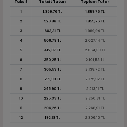
Taksit
Taksit Tutarı
Toplam Tutar
1
1.859,76 TL
1.859,76 TL
2
929,88 TL
1.859,76 TL
3
663,31 TL
1.989,94 TL
4
506,78 TL
2.027,14 TL
5
412,87 TL
2.064,33 TL
6
350,25 TL
2.101,53 TL
7
305,53 TL
2.138,72 TL
8
271,99 TL
2.175,92 TL
9
245,90 TL
2.213,11 TL
10
225,03 TL
2.250,31 TL
11
206,26 TL
2.268,91 TL
12
192,18 TL
2.306,10 TL