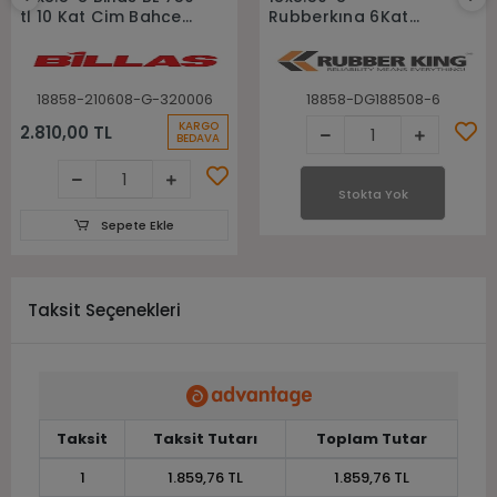
tl 10 Kat Çim Bahçe
Rubberkıng 6Kat
Golf Lastiği
Çim Biçme Elektirikli
Golf Lastiği
18858-210608-G-320006
18858-DG188508-6
KARGO
2.810,00 TL
BEDAVA
Stokta Yok
Sepete Ekle
Taksit Seçenekleri
Taksit
Taksit Tutarı
Toplam Tutar
1
1.859,76 TL
1.859,76 TL