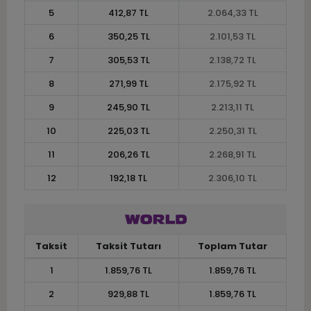
5
412,87 TL
2.064,33 TL
6
350,25 TL
2.101,53 TL
7
305,53 TL
2.138,72 TL
8
271,99 TL
2.175,92 TL
9
245,90 TL
2.213,11 TL
10
225,03 TL
2.250,31 TL
11
206,26 TL
2.268,91 TL
12
192,18 TL
2.306,10 TL
Taksit
Taksit Tutarı
Toplam Tutar
1
1.859,76 TL
1.859,76 TL
2
929,88 TL
1.859,76 TL