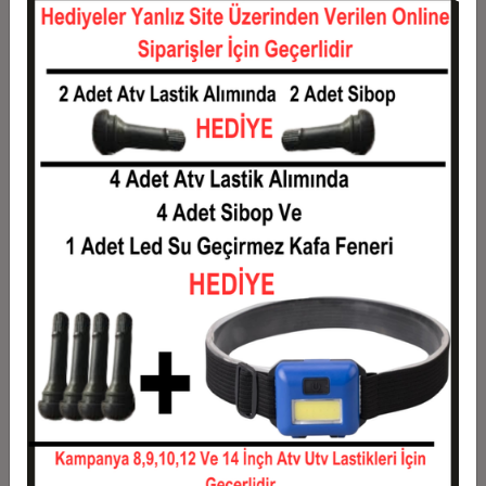
12
192,18 TL
2.306,10 TL
Taksit
Taksit Tutarı
Toplam Tutar
1
1.859,76 TL
1.859,76 TL
2
929,88 TL
1.859,76 TL
3
663,31 TL
1.989,94 TL
4
506,78 TL
2.027,14 TL
5
412,87 TL
2.064,33 TL
6
350,25 TL
2.101,53 TL
7
305,53 TL
2.138,72 TL
8
271,99 TL
2.175,92 TL
9
245,90 TL
2.213,11 TL