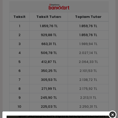
Taksit
Taksit Tutarı
Toplam Tutar
1
1.859,76 TL
1.859,76 TL
2
929,88 TL
1.859,76 TL
3
663,31 TL
1.989,94 TL
4
506,78 TL
2.027,14 TL
5
412,87 TL
2.064,33 TL
6
350,25 TL
2.101,53 TL
7
305,53 TL
2.138,72 TL
8
271,99 TL
2.175,92 TL
9
245,90 TL
2.213,11 TL
10
225,03 TL
2.250,31 TL
11
206,26 TL
2.268,91 TL