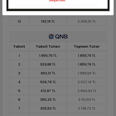
10
225,03 TL
2.250,31 TL
11
206,26 TL
2.268,91 TL
12
192,18 TL
2.306,10 TL
Taksit
Taksit Tutarı
Toplam Tutar
1
1.859,76 TL
1.859,76 TL
2
929,88 TL
1.859,76 TL
3
663,31 TL
1.989,94 TL
4
506,78 TL
2.027,14 TL
5
412,87 TL
2.064,33 TL
6
350,25 TL
2.101,53 TL
7
305,53 TL
2.138,72 TL