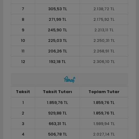
7
305,53 TL
2.138,72 TL
8
271,99 TL
2.175,92 TL
9
245,90 TL
2.213,11 TL
10
225,03 TL
2.250,31 TL
11
206,26 TL
2.268,91 TL
12
192,18 TL
2.306,10 TL
Taksit
Taksit Tutarı
Toplam Tutar
1
1.859,76 TL
1.859,76 TL
2
929,88 TL
1.859,76 TL
3
663,31 TL
1.989,94 TL
4
506,78 TL
2.027,14 TL