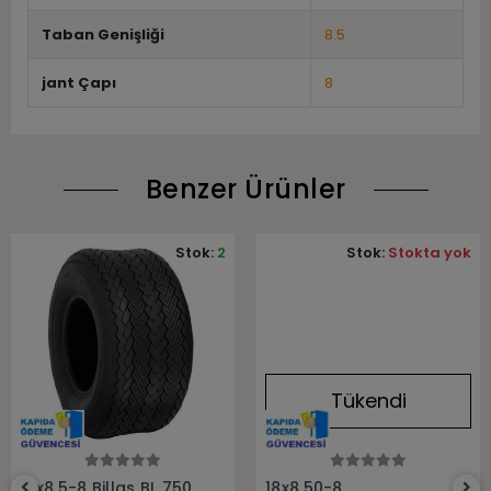
Taban Genişliği
8.5
jant Çapı
8
Benzer Ürünler
Stok:
2
Stok:
Stokta yok
Tükendi
Sepete Ekle
Stokta Yok
18x8.5-8 Billas BL 750
18x8.50-8