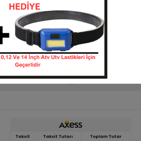
Sepete Ekle
Sepete Ekle
Wattstone WS711 6 Kat
18x9.50-8 4 Kat D265 Dees
stiği
Atv Asfalt Yol Lastiği
18958-WS711-6
189508-D265-A
KARGO
 TL
2.750,00 TL
BEDAVA
Sepete Ekle
Sepete Ekle
Taksit
Taksit Tutarı
Toplam Tutar