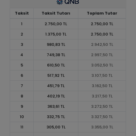
Taksit
Taksit Tutarı
Toplam Tutar
1
2.750,00 TL
2.750,00 TL
2
1.375,00 TL
2.750,00 TL
3
980,83 TL
2.942,50 TL
4
749,38 TL
2.997,50 TL
5
610,50 TL
3.052,50 TL
6
517,92 TL
3.107,50 TL
7
451,79 TL
3.162,50 TL
8
402,19 TL
3.217,50 TL
9
363,61 TL
3.272,50 TL
10
332,75 TL
3.327,50 TL
11
305,00 TL
3.355,00 TL