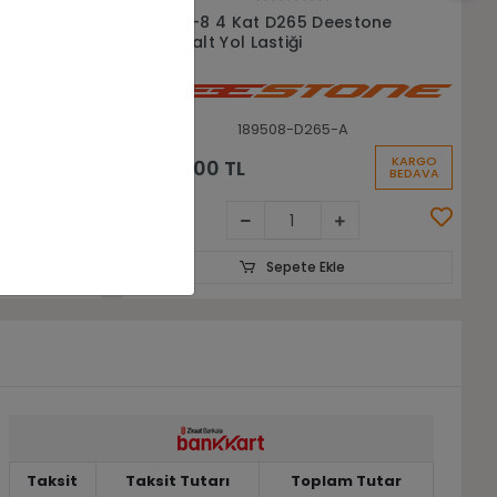
Sepete Ekle
tone
18x9.5-8 Duro Hf247 Atv Arka
Lastiği
18958--HF247
KARGO
KARGO
3.500,00 TL
BEDAVA
BEDAVA
Sepete Ekle
Taksit
Taksit Tutarı
Toplam Tutar