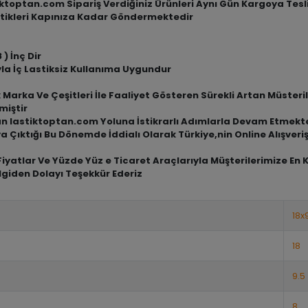
tiktoptan.com Sipariş Verdiğiniz Ürünleri Aynı Gün Kargoya Tes
tikleri Kapınıza Kadar Göndermektedir
 ) İnç Dir
yla İç Lastiksiz Kullanıma Uygundur
arka Ve Çeşitleri İle Faaliyet Gösteren Sürekli Artan Müsterile
miştir
an lastiktoptan.com Yoluna İstikrarlı Adımlarla Devam Etmekt
a Çıktığı Bu Dönemde İddialı Olarak Türkiye,nin Online Alışve
iyatlar Ve Yüzde Yüz e Ticaret Araçlarıyla Müşterilerimize En 
lgiden Dolayı Teşekkür Ederiz
18x
18
9.5
8