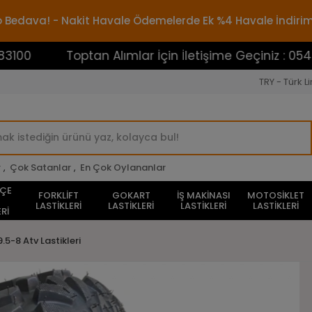
rgo Bedava! - Nakit Havale Ödemelerde Ek %4 Havale İndiri
Toptan Alımlar İçin İletişime Geçiniz : 0545388310
TRY - Türk Li
r
,
Çok Satanlar
,
En Çok Oylananlar
HÇE
FORKLİFT
GOKART
İŞ MAKİNASI
MOTOSİKLET
LASTİKLERİ
LASTİKLERİ
LASTİKLERİ
LASTİKLERİ
Rİ
9.5-8 Atv Lastikleri