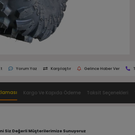
Et
Yorum Yaz
Karşılaştır
Gelince Haber Ver
klaması
Kargo Ve Kapıda Ödeme
Taksit Seçenekleri
rini Siz Değerli Müşterilerimize Sunuyoruz