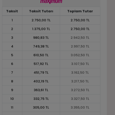
Taksit
Taksit Tutarı
Toplam Tutar
1
2.750,00 TL
2.750,00 TL
2
1.375,00 TL
2.750,00 TL
3
980,83 TL
2.942,50 TL
4
749,38 TL
2.997,50 TL
5
610,50 TL
3.052,50 TL
6
517,92 TL
3.107,50 TL
7
451,79 TL
3.162,50 TL
8
402,19 TL
3.217,50 TL
9
363,61 TL
3.272,50 TL
10
332,75 TL
3.327,50 TL
11
305,00 TL
3.355,00 TL