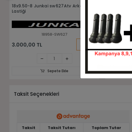
Sepete Ekle
18x9.50-8 Billas BL770 6 Kat Atv
18x9.50-8 
Arka Lastiği
Atv Arka La
18958-320025
KARGO
3.484,80 TL
3.250,00
BEDAVA
Sepete Ekle
Taksit Seçenekleri
Taksit
Taksit Tutarı
Toplam Tutar