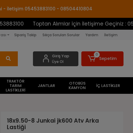
mi - İletişim 05453883100 - 08504410804
0
Toptan Alımlar İçin İletişime Geçiniz : 054538831
rası
Sipariş Takip
Sıkça Sorulan Sorular
Yardım
İletişim
0
Giriş Yap
Sepetim
Üye Ol
TRAKTÖR
OTOBÜS
TARIM
JANTLAR
İÇ LASTİKLER
KAMYON
LASTİKLERİ
18x9.50-8 Junkai jk600 Atv Arka
Lastiği