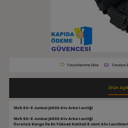
Favorilerime Ekle
Tavsiye 
Ürün Açı
18x9.50-8 Junkai jk600 Atv Arka Lastiği
18x9.50-8 Junkai jk600 Atv Arka Lastiği
Ücretsiz Kargo İle En Yüksek Kaliteli 8 Jant Atv Lastikle