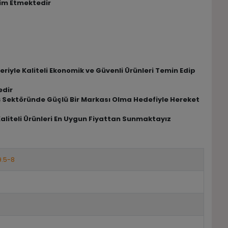
lim Etmektedir
riyle Kaliteli Ekonomik ve Güvenli Ürünleri Temin Edip
edir
riş Sektöründe Güçlü Bir Markası Olma Hedefiyle Hereket
Kaliteli Ürünleri En Uygun Fiyattan Sunmaktayız
9.5-8