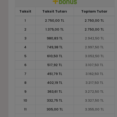
Taksit
Taksit Tutarı
Toplam Tutar
1
2.750,00 TL
2.750,00 TL
2
1.375,00 TL
2.750,00 TL
3
980,83 TL
2.942,50 TL
4
749,38 TL
2.997,50 TL
5
610,50 TL
3.052,50 TL
6
517,92 TL
3.107,50 TL
7
451,79 TL
3.162,50 TL
8
402,19 TL
3.217,50 TL
9
363,61 TL
3.272,50 TL
10
332,75 TL
3.327,50 TL
11
305,00 TL
3.355,00 TL