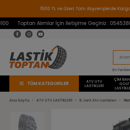
1500 TL ve Üzeri Tüm Alışverişlerde Ka
ptan Alımlar İçin İletişime Geçiniz : 05453883100
En Yenile
ÇİM BA
ATV UTV
TÜM KATEGORİLER
GOLF
LASTİKLERİ
LASTİKLE
Ana Sayfa
ATV UTV LASTİKLERİ
8 Jant Atv Lastikleri
18x