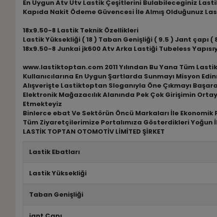
En Uygun Atv Utv Lastik Çeşitlerini Bulabileceginiz Las
Kapıda Nakit Ödeme Güvencesi İle Almış Olduğunuz Las
18x9.50-8 Lastik Teknik Özellikleri
Lastik Yüksekliği ( 18 ) Taban Genişliği ( 9.5 ) Jant çapı ( 8
18x9.50-8 Junkai jk600 Atv Arka Lastiği Tubeless Yapısı
www.lastiktoptan.com 2011 Yılından Bu Yana Tüm Lastik M
Kullanıcılarına En Uygun Şartlarda Sunmayı Misyon Edin
Alışverişte Lastiktoptan Sloganıyla Öne Çıkmayı Başar
Elektronik Mağazacılık Alanında Pek Çok Girişimin Ortay
Etmekteyiz
Binlerce ebat Ve Sektörün Öncü Markaları İle Ekonomik F
Tüm Ziyaretçilerimize Portalımıza Gösterdikleri Yoğun İ
LASTİK TOPTAN OTOMOTİV LİMİTED ŞİRKET
Lastik Ebatları
Lastik Yüksekliği
Taban Genişliği
jant Çapı