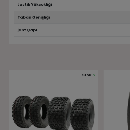
Lastik Yüksekliği
Taban Genişliği
jant Çapı
2
Stok:
7