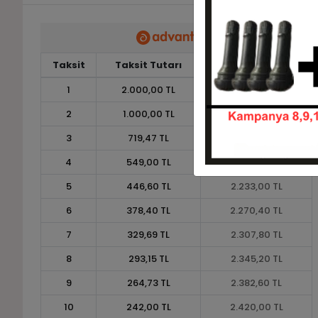
Taksit
Taksit Tutarı
Toplam Tutar
1
2.000,00 TL
2.000,00 TL
2
1.000,00 TL
2.000,00 TL
3
719,47 TL
2.158,40 TL
4
549,00 TL
2.196,00 TL
5
446,60 TL
2.233,00 TL
6
378,40 TL
2.270,40 TL
7
329,69 TL
2.307,80 TL
8
293,15 TL
2.345,20 TL
9
264,73 TL
2.382,60 TL
10
242,00 TL
2.420,00 TL