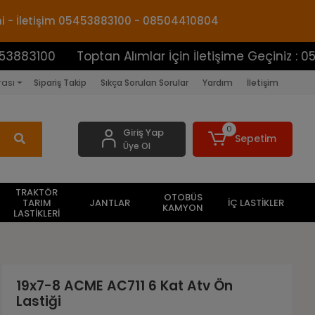
mi - İletişim 05453883100 - 08504410804
0
Toptan Alımlar İçin İletişime Geçiniz : 054538831
rası
Sipariş Takip
Sıkça Sorulan Sorular
Yardım
İletişim
0
Giriş Yap
Sepetim
Üye Ol
TRAKTÖR
OTOBÜS
TARIM
JANTLAR
İÇ LASTİKLER
KAMYON
LASTİKLERİ
19x7-8 ACME AC711 6 Kat Atv Ön
Lastiği