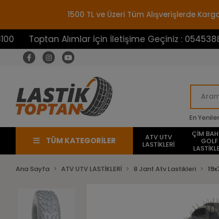
1500 TL ve Üzeri Tüm Alışverişlerde Ka
ptan Alımlar İçin İletişime Geçiniz : 05453883100
En Yenile
ÇİM BA
ATV UTV
TÜM KATEGORİLER
GOLF
LASTİKLERİ
LASTİKLE
Ana Sayfa
ATV UTV LASTİKLERİ
8 Jant Atv Lastikleri
19x