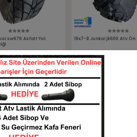
Sepete Ekle
Sepete Ekle
ai jk600 Atv Ön Lastiği
19x7-8 18x9.5-8 Duro DI-20
Arka Takım Atv Lastiği
1978-JK600
1978-18958-DI2021
KARGO
 TL
10.600,00 TL
BEDAVA
Sepete Ekle
Sepete Ekle