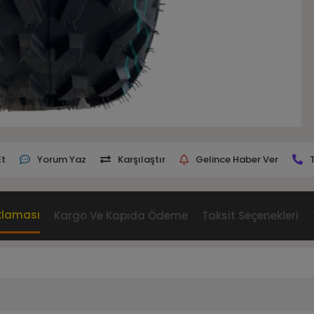
Et
Yorum Yaz
Karşılaştır
Gelince Haber Ver
klaması
Kargo Ve Kapıda Ödeme
Taksit Seçenekleri