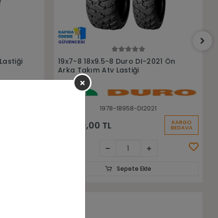
Sepete Ekle
21 Ön
19x7-8 Duro DI-2021 Atv Ön Lastiği
1978-DI2021
KARGO
KARGO
2.750,00 TL
BEDAVA
BEDAVA
Sepete Ekle