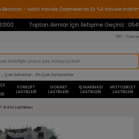
rgo Bedava! - Nakit Havale Ödemelerde Ek %4 Havale İndiri
Toptan Alımlar İçin İletişime Geçiniz : 0545388310
TRY - Türk Li
r
,
Çok Satanlar
,
En Çok Oylananlar
HÇE
FORKLİFT
GOKART
İŞ MAKİNASI
MOTOSİKLET
LASTİKLERİ
LASTİKLERİ
LASTİKLERİ
LASTİKLERİ
Rİ
7-8 Atv Lastikleri