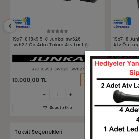
Sepete Ekle
19x7-8 Junkai sw679 Asfalt Yol
19x7-8 Junk
Atv Ön Lastiği
1978-SW679
KARGO
2.750,00 TL
2.500,00
BEDAVA
Sepete Ekle
Taksit Seçenekleri