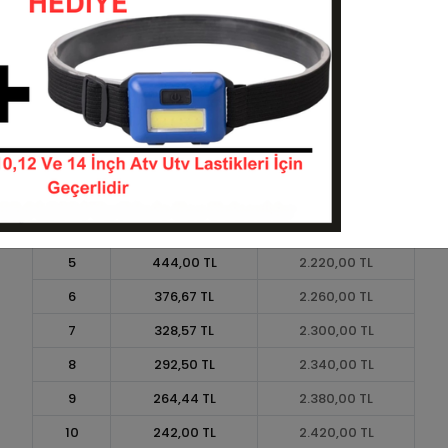
Taksit
Taksit Tutarı
Toplam Tutar
1
2.000,00 TL
2.000,00 TL
2
1.000,00 TL
2.000,00 TL
3
713,33 TL
2.140,00 TL
4
545,00 TL
2.180,00 TL
5
444,00 TL
2.220,00 TL
6
376,67 TL
2.260,00 TL
7
328,57 TL
2.300,00 TL
8
292,50 TL
2.340,00 TL
9
264,44 TL
2.380,00 TL
10
242,00 TL
2.420,00 TL