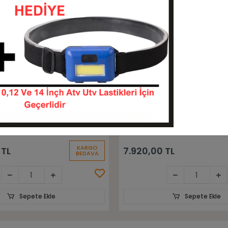
Sepete Ekle
Sepete Ekle
Rubber Kıng Dolgu
200/50-10 Rubber Kıng Dol
orklift Lastiği
Sekmanlı Forklift Lastiği
2005010-FD2005010S
2005010-FD2005010
KARGO
TL
8.064,00 TL
BEDAVA
Sepete Ekle
Sepete Ekle