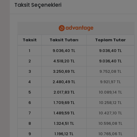
Taksit Seçenekleri
Taksit
Taksit Tutarı
Toplam Tutar
1
9.036,40 TL
9.036,40 TL
2
4.518,20 TL
9.036,40 TL
3
3.250,69 TL
9.752,08 TL
4
2.480,49 TL
9.921,97 TL
5
2.017,83 TL
10.089,14 TL
6
1.709,69 TL
10.258,12 TL
7
1.489,59 TL
10.427,10 TL
8
1.324,51 TL
10.596,08 TL
9
1.196,12 TL
10.765,06 TL