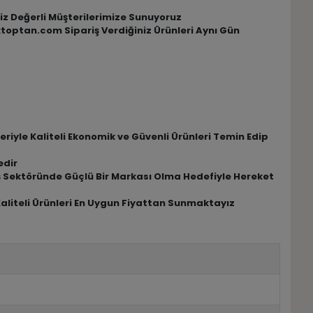
 Siz Değerli Müşterilerimize Sunuyoruz
iktoptan.com Sipariş Verdiğiniz Ürünleri Aynı Gün
riyle Kaliteli Ekonomik ve Güvenli Ürünleri Temin Edip
edir
riş Sektöründe Güçlü Bir Markası Olma Hedefiyle Hereket
Kaliteli Ürünleri En Uygun Fiyattan Sunmaktayız