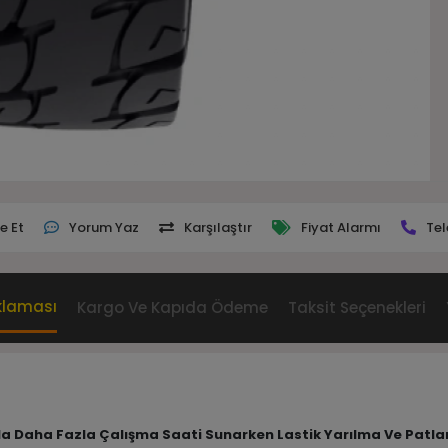
e Et
Yorum Yaz
Karşılaştır
Fiyat Alarmı
Tel
klaması
Kargo Ve Kapıda Ödeme
Taksit Seçenekleri
Oranla Daha Fazla Çalışma Saati Sunarken Lastik Yarılma Ve Pat