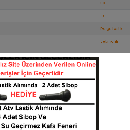
50
10
Dolgu Lastik
Sekmanlı
Benzer Ürünler
Stok:
10