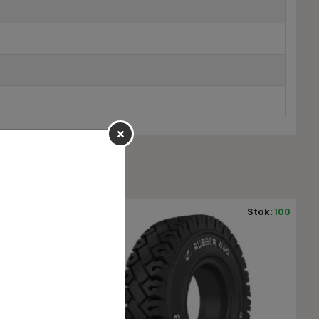
Stok:
100
Stok:
4