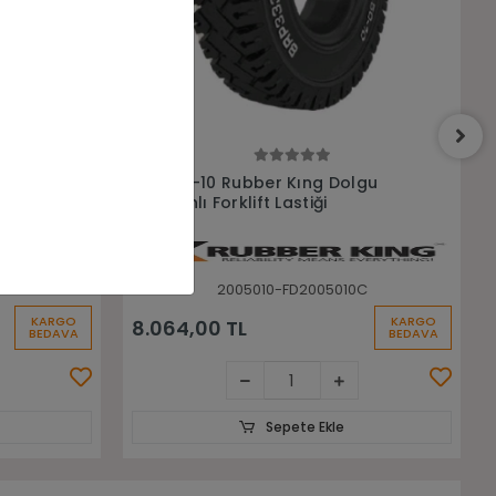
Sepete Ekle
gu
200/50-10 Addo Beyaz İz
Bırakmayan Dolgu Segmanlı
Forklift Lastiği
C
2005010-ATO001823
KARGO
KARGO
8.970,00 TL
BEDAVA
BEDAVA
Sepete Ekle