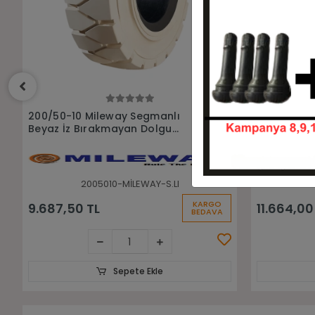
Sepete Ekle
200/50-10 Rubberkıng Premıum
200/50-10 
Beyaz Dolgu Sekmanlı Forklift
Sekmansız F
Lastiği
2005010-FBD2005010C
KARGO
11.664,00 TL
7.920,00 
BEDAVA
Sepete Ekle