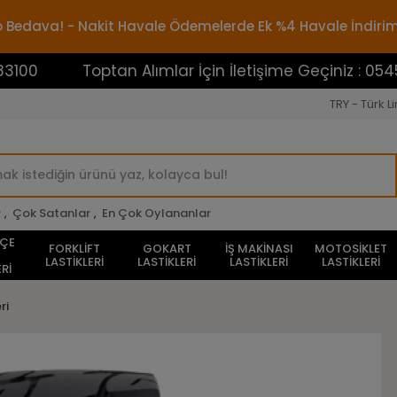
rgo Bedava! - Nakit Havale Ödemelerde Ek %4 Havale İndiri
Toptan Alımlar İçin İletişime Geçiniz : 0545388310
TRY - Türk Li
r
,
Çok Satanlar
,
En Çok Oylananlar
HÇE
FORKLİFT
GOKART
İŞ MAKİNASI
MOTOSİKLET
LASTİKLERİ
LASTİKLERİ
LASTİKLERİ
LASTİKLERİ
Rİ
ri