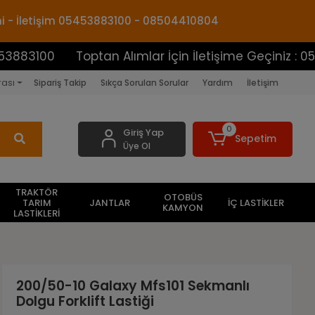
mi - İletişim 05453883100 - 08504410804
0
Toptan Alımlar İçin İletişime Geçiniz : 05453883
rası
Sipariş Takip
Sıkça Sorulan Sorular
Yardım
İletişim
0
Giriş Yap
Sepetim
Üye Ol
TRAKTÖR
OTOBÜS
TARIM
JANTLAR
İÇ LASTİKLER
KAMYON
LASTİKLERİ
200/50-10 Galaxy Mfs101 Sekmanlı
Dolgu Forklift Lastiği