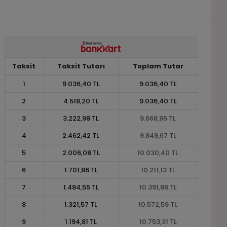
Taksit
Taksit Tutarı
Toplam Tutar
1
9.036,40 TL
9.036,40 TL
2
4.518,20 TL
9.036,40 TL
3
3.222,98 TL
9.668,95 TL
4
2.462,42 TL
9.849,67 TL
5
2.006,08 TL
10.030,40 TL
6
1.701,86 TL
10.211,13 TL
7
1.484,55 TL
10.391,86 TL
8
1.321,57 TL
10.572,59 TL
9
1.194,81 TL
10.753,31 TL