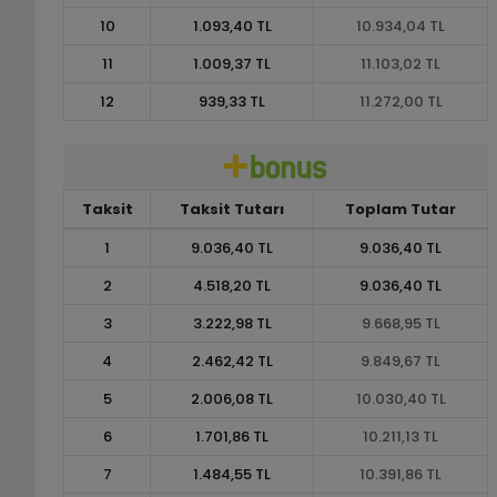
10
1.093,40 TL
10.934,04 TL
11
1.009,37 TL
11.103,02 TL
12
939,33 TL
11.272,00 TL
Taksit
Taksit Tutarı
Toplam Tutar
1
9.036,40 TL
9.036,40 TL
2
4.518,20 TL
9.036,40 TL
3
3.222,98 TL
9.668,95 TL
4
2.462,42 TL
9.849,67 TL
5
2.006,08 TL
10.030,40 TL
6
1.701,86 TL
10.211,13 TL
7
1.484,55 TL
10.391,86 TL