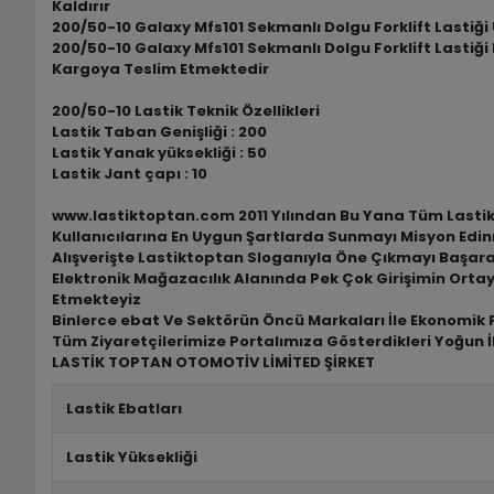
Kaldırır
200/50-10 Galaxy Mfs101 Sekmanlı Dolgu Forklift Lastiği Ü
200/50-10 Galaxy Mfs101 Sekmanlı Dolgu Forklift Lastiği 
Kargoya Teslim Etmektedir
200/50-10 Lastik Teknik Özellikleri
Lastik Taban Genişliği : 200
Lastik Yanak yüksekliği : 50
Lastik Jant çapı : 10
www.lastiktoptan.com 2011 Yılından Bu Yana Tüm Lastik M
Kullanıcılarına En Uygun Şartlarda Sunmayı Misyon Edin
Alışverişte Lastiktoptan Sloganıyla Öne Çıkmayı Başar
Elektronik Mağazacılık Alanında Pek Çok Girişimin Ortay
Etmekteyiz
Binlerce ebat Ve Sektörün Öncü Markaları İle Ekonomik F
Tüm Ziyaretçilerimize Portalımıza Gösterdikleri Yoğun İ
LASTİK TOPTAN OTOMOTİV LİMİTED ŞİRKET
Lastik Ebatları
Lastik Yüksekliği