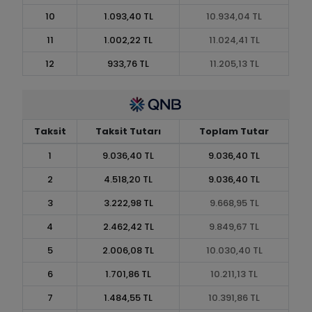
10
1.093,40 TL
10.934,04 TL
11
1.002,22 TL
11.024,41 TL
12
933,76 TL
11.205,13 TL
Taksit
Taksit Tutarı
Toplam Tutar
1
9.036,40 TL
9.036,40 TL
2
4.518,20 TL
9.036,40 TL
3
3.222,98 TL
9.668,95 TL
4
2.462,42 TL
9.849,67 TL
5
2.006,08 TL
10.030,40 TL
6
1.701,86 TL
10.211,13 TL
7
1.484,55 TL
10.391,86 TL