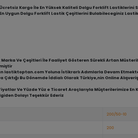
cretsiz Kargo İle En Yüksek Kaliteli Dolgu Forklift Lastiklerini
En Uygun Dolgu Forklift Lastik Çeşitlerini Bulabileceginiz Last
arka Ve Çeşitleri İle Faaliyet Gösteren Sürekli Artan Müsterile
miştir
an lastiktoptan.com Yoluna İstikrarlı Adımlarla Devam Etmekt
a Çıktığı Bu Dönemde İddialı Olarak Türkiye,nin Online Alışve
iyatlar Ve Yüzde Yüz e Ticaret Araçlarıyla Müşterilerimize En 
lgiden Dolayı Teşekkür Ederiz
200/50-10
200