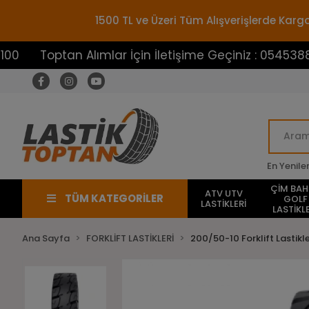
1500 TL ve Üzeri Tüm Alışverişlerde Ka
optan Alımlar İçin İletişime Geçiniz : 05453883100
En Yenile
ÇİM BA
ATV UTV
TÜM KATEGORİLER
GOLF
LASTİKLERİ
LASTİKLE
Ana Sayfa
FORKLİFT LASTİKLERİ
200/50-10 Forklift Lastikle