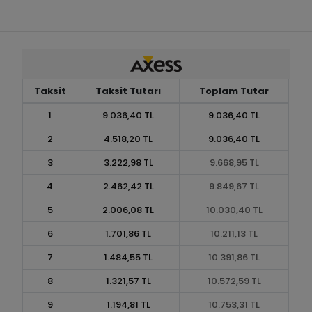
Taksit
Taksit Tutarı
Toplam Tutar
1
9.036,40 TL
9.036,40 TL
2
4.518,20 TL
9.036,40 TL
3
3.222,98 TL
9.668,95 TL
4
2.462,42 TL
9.849,67 TL
5
2.006,08 TL
10.030,40 TL
6
1.701,86 TL
10.211,13 TL
7
1.484,55 TL
10.391,86 TL
8
1.321,57 TL
10.572,59 TL
9
1.194,81 TL
10.753,31 TL