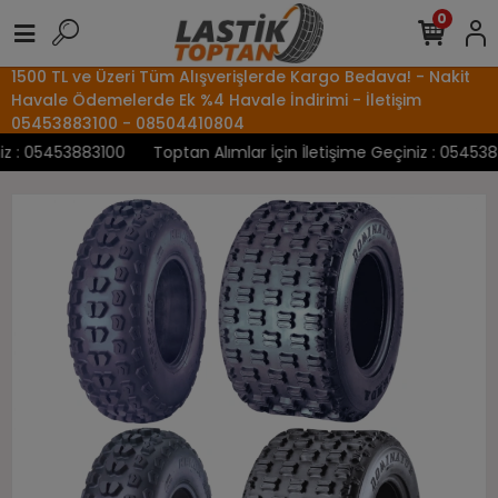
0
1500 TL ve Üzeri Tüm Alışverişlerde Kargo Bedava! - Nakit
Havale Ödemelerde Ek %4 Havale İndirimi - İletişim
05453883100 - 08504410804
 : 05453883100
Toptan Alımlar İçin İletişime Geçiniz : 05453883