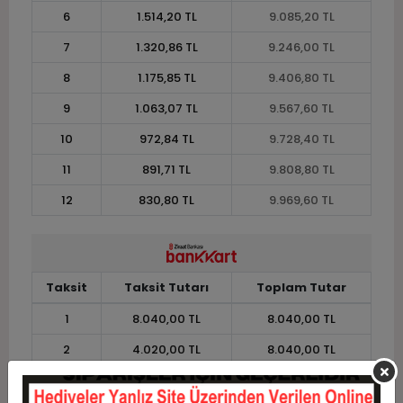
6
1.514,20 TL
9.085,20 TL
7
1.320,86 TL
9.246,00 TL
8
1.175,85 TL
9.406,80 TL
9
1.063,07 TL
9.567,60 TL
10
972,84 TL
9.728,40 TL
11
891,71 TL
9.808,80 TL
12
830,80 TL
9.969,60 TL
Taksit
Taksit Tutarı
Toplam Tutar
1
8.040,00 TL
8.040,00 TL
2
4.020,00 TL
8.040,00 TL
3
2.867,60 TL
8.602,80 TL