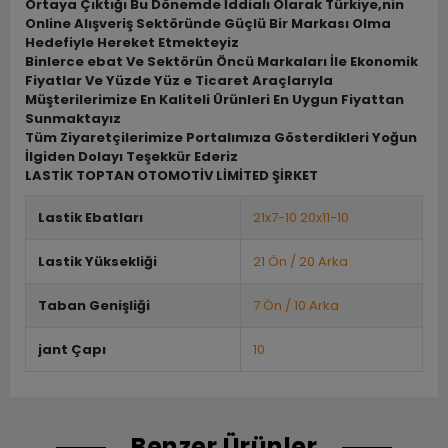
Ortaya Çıktığı Bu Dönemde İddialı Olarak Türkiye,nin
Online Alışveriş Sektöründe Güçlü Bir Markası Olma
Hedefiyle Hereket Etmekteyiz
Binlerce ebat Ve Sektörün Öncü Markaları İle Ekonomik
Fiyatlar Ve Yüzde Yüz e Ticaret Araçlarıyla
Müşterilerimize En Kaliteli Ürünleri En Uygun Fiyattan
Sunmaktayız
Tüm Ziyaretçilerimize Portalımıza Gösterdikleri Yoğun
İlgiden Dolayı Teşekkür Ederiz
LASTİK TOPTAN OTOMOTİV LİMİTED ŞİRKET
Lastik Ebatları
21x7-10 20x11-10
Lastik Yüksekliği
21 Ön / 20 Arka
Taban Genişliği
7 Ön / 10 Arka
jant Çapı
10
Benzer Ürünler