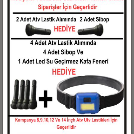
4
2.190,90 TL
8.763,60 TL
5
1.784,88 TL
8.924,40 TL
6
1.514,20 TL
9.085,20 TL
7
1.320,86 TL
9.246,00 TL
8
1.175,85 TL
9.406,80 TL
9
1.063,07 TL
9.567,60 TL
10
972,84 TL
9.728,40 TL
11
891,71 TL
9.808,80 TL
12
830,80 TL
9.969,60 TL
Taksit
Taksit Tutarı
Toplam Tutar
1
8.040,00 TL
8.040,00 TL
2
4.020,00 TL
8.040,00 TL