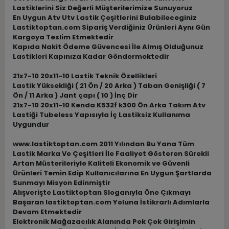
Lastiklerini Siz Değerli Müşterilerimize Sunuyoruz
En Uygun Atv Utv Lastik Çeşitlerini Bulabileceginiz
Lastiktoptan.com Sipariş Verdiğiniz Ürünleri Aynı Gün
Kargoya Teslim Etmektedir
Kapıda Nakit Ödeme Güvencesi İle Almış Olduğunuz
Lastikleri Kapınıza Kadar Göndermektedir
21x7-10 20x11-10 Lastik Teknik Özellikleri
Lastik Yüksekliği ( 21 Ön / 20 Arka ) Taban Genişliği ( 7
Ön / 11 Arka ) Jant çapı ( 10 ) İnç Dir
21x7-10 20x11-10 Kenda K532f k300 Ön Arka Takım Atv
Lastiği Tubeless Yapısıyla İç Lastiksiz Kullanıma
Uygundur
www.lastiktoptan.com 2011 Yılından Bu Yana Tüm
Lastik Marka Ve Çeşitleri İle Faaliyet Gösteren Sürekli
Artan Müsterileriyle Kaliteli Ekonomik ve Güvenli
Ürünleri Temin Edip Kullanıcılarına En Uygun Şartlarda
Sunmayı Misyon Edinmiştir
Alışverişte Lastiktoptan Sloganıyla Öne Çıkmayı
Başaran lastiktoptan.com Yoluna İstikrarlı Adımlarla
Devam Etmektedir
Elektronik Mağazacılık Alanında Pek Çok Girişimin