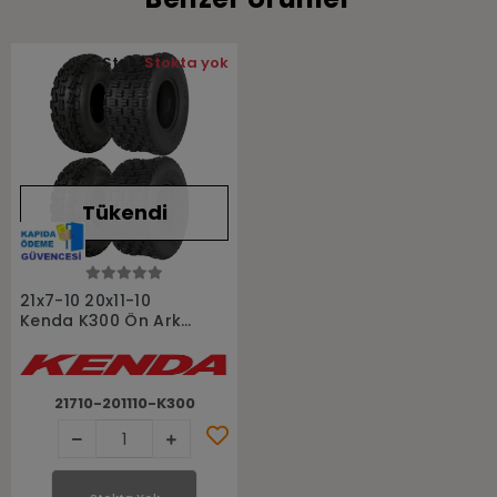
Stok:
Stokta yok
Tükendi
Stokta Yok
21x7-10 20x11-10
Kenda K300 Ön Arka
Takım Atv Lastiği
21710-201110-K300