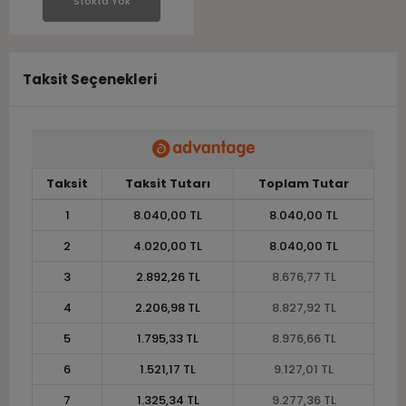
Stokta Yok
Taksit Seçenekleri
Taksit
Taksit Tutarı
Toplam Tutar
1
8.040,00 TL
8.040,00 TL
2
4.020,00 TL
8.040,00 TL
3
2.892,26 TL
8.676,77 TL
4
2.206,98 TL
8.827,92 TL
5
1.795,33 TL
8.976,66 TL
6
1.521,17 TL
9.127,01 TL
7
1.325,34 TL
9.277,36 TL